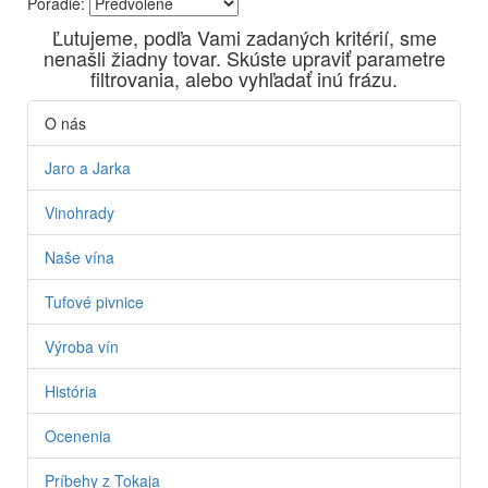
Poradie:
Vyrábame kvalitné odrodové a výberové vína. Ako prví sme
Ľutujeme, podľa Vami zadaných kritérií, sme
priniesli na slovenský trh sólo spracované vína z tokajských
nenašli žiadny tovar. Skúste upraviť parametre
odrôd Furmint, Lipovina a Muškát žltý reduktívnou
filtrovania, alebo vyhľadať inú frázu.
technológiou. Hrozno spracúvame najmodernejšími
technológiami, vrátane riadenej fermentácie.
O nás
Jaro a Jarka
Vinohrady
Naše vína
Tufové pivnice
Výroba vín
História
Ocenenia
Príbehy z Tokaja