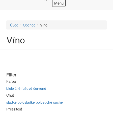
Menu
Úvod
Obchod
Víno
Víno
Filter
Farba
biele
žlté
ružové
červené
Chuť
sladké
polosladké
polosuché
suché
Príležitosť