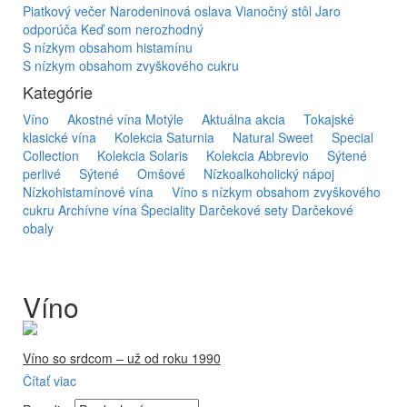
Piatkový večer
Narodeninová oslava
Vianočný stôl
Jaro
odporúča
Keď som nerozhodný
S nízkym obsahom histamínu
S nízkym obsahom zvyškového cukru
Kategórie
Víno
Akostné vína Motýle
Aktuálna akcia
Tokajské
klasické vína
Kolekcia Saturnia
Natural Sweet
Special
Collection
Kolekcia Solaris
Kolekcia Abbrevio
Sýtené
perlivé
Sýtené
Omšové
Nízkoalkoholický nápoj
Nízkohistamínové vína
Víno s nízkym obsahom zvyškového
cukru
Archívne vína
Špeciality
Darčekové sety
Darčekové
obaly
Víno
Víno so srdcom – už od roku 1990
Čítať viac
Firma Ostrožovič je najstaršou privátnou firmou na
slovenskom Tokaji.