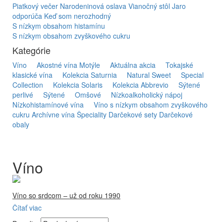
Piatkový večer
Narodeninová oslava
Vianočný stôl
Jaro
odporúča
Keď som nerozhodný
S nízkym obsahom histamínu
S nízkym obsahom zvyškového cukru
Kategórie
Víno
Akostné vína Motýle
Aktuálna akcia
Tokajské
klasické vína
Kolekcia Saturnia
Natural Sweet
Special
Collection
Kolekcia Solaris
Kolekcia Abbrevio
Sýtené
perlivé
Sýtené
Omšové
Nízkoalkoholický nápoj
Nízkohistamínové vína
Víno s nízkym obsahom zvyškového
cukru
Archívne vína
Špeciality
Darčekové sety
Darčekové
obaly
Víno
Víno so srdcom – už od roku 1990
Čítať viac
Firma Ostrožovič je najstaršou privátnou firmou na
slovenskom Tokaji.