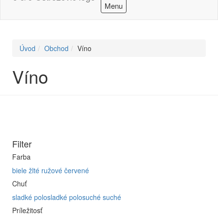
Menu
Úvod
Obchod
Víno
Víno
Filter
Farba
biele
žlté
ružové
červené
Chuť
sladké
polosladké
polosuché
suché
Príležitosť