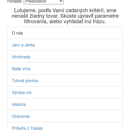
Poradie:
Vyrábame kvalitné odrodové a výberové vína. Ako prví sme
Ľutujeme, podľa Vami zadaných kritérií, sme
priniesli na slovenský trh sólo spracované vína z tokajských
nenašli žiadny tovar. Skúste upraviť parametre
odrôd Furmint, Lipovina a Muškát žltý reduktívnou
filtrovania, alebo vyhľadať inú frázu.
technológiou. Hrozno spracúvame najmodernejšími
technológiami, vrátane riadenej fermentácie.
O nás
Jaro a Jarka
Vinohrady
Naše vína
Tufové pivnice
Výroba vín
História
Ocenenia
Príbehy z Tokaja