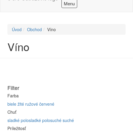
Menu
Úvod
Obchod
Víno
Víno
Filter
Farba
biele
žlté
ružové
červené
Chuť
sladké
polosladké
polosuché
suché
Príležitosť