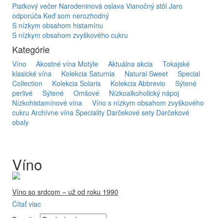
Piatkový večer
Narodeninová oslava
Vianočný stôl
Jaro
odporúča
Keď som nerozhodný
S nízkym obsahom histamínu
S nízkym obsahom zvyškového cukru
Kategórie
Víno
Akostné vína Motýle
Aktuálna akcia
Tokajské
klasické vína
Kolekcia Saturnia
Natural Sweet
Special
Collection
Kolekcia Solaris
Kolekcia Abbrevio
Sýtené
perlivé
Sýtené
Omšové
Nízkoalkoholický nápoj
Nízkohistamínové vína
Víno s nízkym obsahom zvyškového
cukru
Archívne vína
Špeciality
Darčekové sety
Darčekové
obaly
Víno
Víno so srdcom – už od roku 1990
Čítať viac
Firma Ostrožovič je najstaršou privátnou firmou na
slovenskom Tokaji.