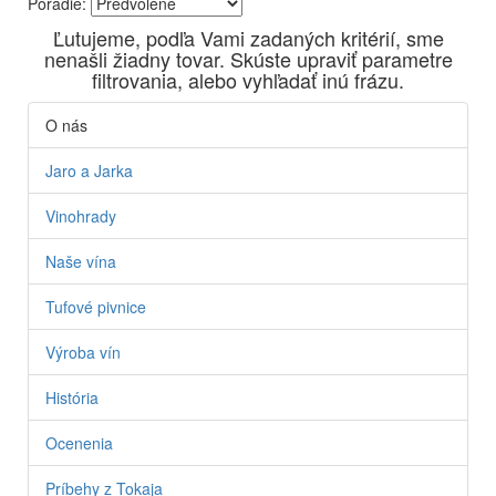
Poradie:
Vyrábame kvalitné odrodové a výberové vína. Ako prví sme
Ľutujeme, podľa Vami zadaných kritérií, sme
priniesli na slovenský trh sólo spracované vína z tokajských
nenašli žiadny tovar. Skúste upraviť parametre
odrôd Furmint, Lipovina a Muškát žltý reduktívnou
filtrovania, alebo vyhľadať inú frázu.
technológiou. Hrozno spracúvame najmodernejšími
technológiami, vrátane riadenej fermentácie.
O nás
Jaro a Jarka
Vinohrady
Naše vína
Tufové pivnice
Výroba vín
História
Ocenenia
Príbehy z Tokaja