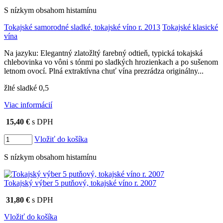
S nízkym obsahom histamínu
Tokajské samorodné sladké, tokajské víno r. 2013
Tokajské klasické
vína
Na jazyku: Elegantný zlatožltý farebný odtieň, typická tokajská
chlebovinka vo vôni s tónmi po sladkých hrozienkach a po sušenom
letnom ovocí. Plná extraktívna chuť vína prezrádza originálny...
žlté sladké 0,5
Viac informácií
15,40 €
s DPH
Vložiť do košíka
S nízkym obsahom histamínu
Tokajský výber 5 putňový, tokajské víno r. 2007
31,80 €
s DPH
Vložiť do košíka