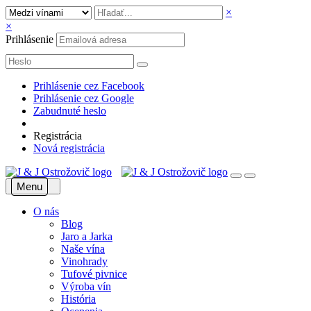
×
×
Prihlásenie
Prihlásenie cez Facebook
Prihlásenie cez Google
Zabudnuté heslo
Registrácia
Nová registrácia
Menu
O nás
Blog
Jaro a Jarka
Naše vína
Vinohrady
Tufové pivnice
Výroba vín
História