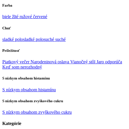
Farba
biele
žlté
ružové
červené
Chuť
sladké
polosladké
polosuché
suché
Príležitosť
Piatkový večer
Narodeninová oslava
Vianočný stôl
Jaro odporúča
Keď som nerozhodný
S nízkym obsahom histamínu
S nízkym obsahom histamínu
S nízkym obsahom zvyškového cukru
S nízkym obsahom zvyškového cukru
Kategórie