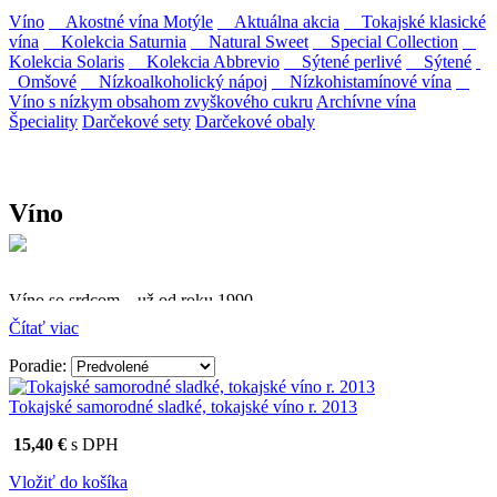
Víno
Akostné vína Motýle
Aktuálna akcia
Tokajské klasické
vína
Kolekcia Saturnia
Natural Sweet
Special Collection
Kolekcia Solaris
Kolekcia Abbrevio
Sýtené perlivé
Sýtené
Omšové
Nízkoalkoholický nápoj
Nízkohistamínové vína
Víno s nízkym obsahom zvyškového cukru
Archívne vína
Špeciality
Darčekové sety
Darčekové obaly
Víno
Víno so srdcom – už od roku 1990
Čítať viac
Firma Ostrožovič je najstaršou privátnou firmou na
slovenskom Tokaji.
Poradie:
Vyrábame kvalitné odrodové a výberové vína. Ako prví sme
Tokajské samorodné sladké, tokajské víno r. 2013
priniesli na slovenský trh sólo spracované vína z tokajských odrôd
Furmint, Lipovina a Muškát žltý reduktívnou technológiou. Hrozno
15,40 €
s DPH
spracúvame najmodernejšími technológiami, vrátane riadenej
fermentácie.
Vložiť do košíka