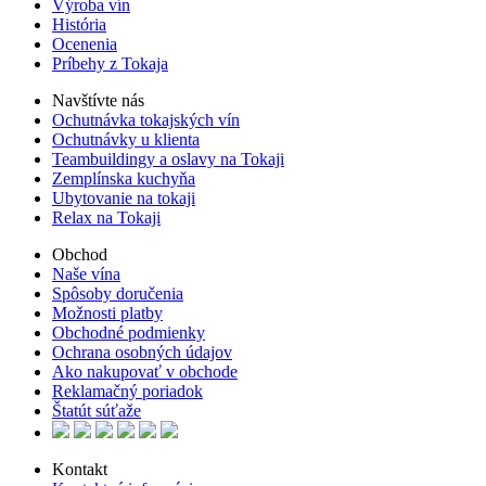
Výroba vín
História
Ocenenia
Príbehy z Tokaja
Navštívte nás
Ochutnávka tokajských vín
Ochutnávky u klienta
Teambuildingy a oslavy na Tokaji
Zemplínska kuchyňa
Ubytovanie na tokaji
Relax na Tokaji
Obchod
Naše vína
Spôsoby doručenia
Možnosti platby
Obchodné podmienky
Ochrana osobných údajov
Ako nakupovať v obchode
Reklamačný poriadok
Štatút súťaže
Kontakt