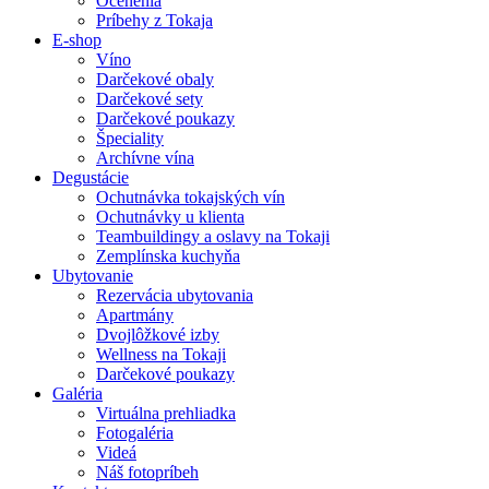
Ocenenia
Príbehy z Tokaja
E-shop
Víno
Darčekové obaly
Darčekové sety
Darčekové poukazy
Špeciality
Archívne vína
Degustácie
Ochutnávka tokajských vín
Ochutnávky u klienta
Teambuildingy a oslavy na Tokaji
Zemplínska kuchyňa
Ubytovanie
Rezervácia ubytovania
Apartmány
Dvojlôžkové izby
Wellness na Tokaji
Darčekové poukazy
Galéria
Virtuálna prehliadka
Fotogaléria
Videá
Náš fotopríbeh