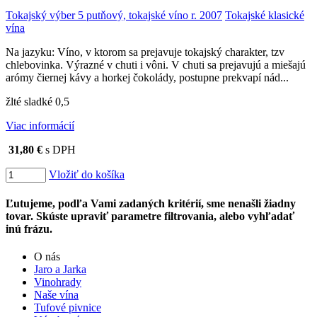
Tokajský výber 5 putňový, tokajské víno r. 2007
Tokajské klasické
vína
Na jazyku: Víno, v ktorom sa prejavuje tokajský charakter, tzv
chlebovinka. Výrazné v chuti i vôni. V chuti sa prejavujú a miešajú
arómy čiernej kávy a horkej čokolády, postupne prekvapí nád...
žlté sladké 0,5
Viac informácií
31,80 €
s DPH
Vložiť do košíka
Ľutujeme, podľa Vami zadaných kritérií, sme nenašli žiadny
tovar. Skúste upraviť parametre filtrovania, alebo vyhľadať
inú frázu.
O nás
Jaro a Jarka
Vinohrady
Naše vína
Tufové pivnice