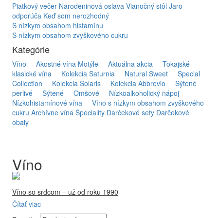
Piatkový večer
Narodeninová oslava
Vianočný stôl
Jaro
odporúča
Keď som nerozhodný
S nízkym obsahom histamínu
S nízkym obsahom zvyškového cukru
Kategórie
Víno
Akostné vína Motýle
Aktuálna akcia
Tokajské
klasické vína
Kolekcia Saturnia
Natural Sweet
Special
Collection
Kolekcia Solaris
Kolekcia Abbrevio
Sýtené
perlivé
Sýtené
Omšové
Nízkoalkoholický nápoj
Nízkohistamínové vína
Víno s nízkym obsahom zvyškového
cukru
Archívne vína
Špeciality
Darčekové sety
Darčekové
obaly
Víno
Víno so srdcom – už od roku 1990
Čítať viac
Firma Ostrožovič je najstaršou privátnou firmou na
slovenskom Tokaji.