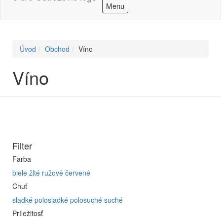
Menu
Úvod
Obchod
Víno
Víno
Filter
Farba
biele
žlté
ružové
červené
Chuť
sladké
polosladké
polosuché
suché
Príležitosť