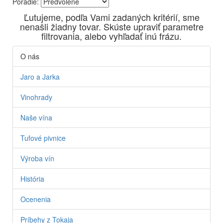
Poradie:
Vyrábame kvalitné odrodové a výberové vína. Ako prví sme
Ľutujeme, podľa Vami zadaných kritérií, sme
priniesli na slovenský trh sólo spracované vína z tokajských
nenašli žiadny tovar. Skúste upraviť parametre
odrôd Furmint, Lipovina a Muškát žltý reduktívnou
filtrovania, alebo vyhľadať inú frázu.
technológiou. Hrozno spracúvame najmodernejšími
technológiami, vrátane riadenej fermentácie.
O nás
Jaro a Jarka
Vinohrady
Naše vína
Tufové pivnice
Výroba vín
História
Ocenenia
Príbehy z Tokaja