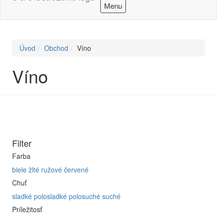
Menu
Úvod
Obchod
Víno
Víno
Filter
Farba
biele
žlté
ružové
červené
Chuť
sladké
polosladké
polosuché
suché
Príležitosť