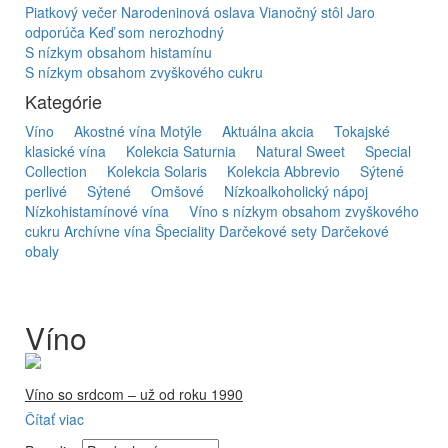
Piatkový večer
Narodeninová oslava
Vianočný stôl
Jaro
odporúča
Keď som nerozhodný
S nízkym obsahom histamínu
S nízkym obsahom zvyškového cukru
Kategórie
Víno
Akostné vína Motýle
Aktuálna akcia
Tokajské
klasické vína
Kolekcia Saturnia
Natural Sweet
Special
Collection
Kolekcia Solaris
Kolekcia Abbrevio
Sýtené
perlivé
Sýtené
Omšové
Nízkoalkoholický nápoj
Nízkohistamínové vína
Víno s nízkym obsahom zvyškového
cukru
Archívne vína
Špeciality
Darčekové sety
Darčekové
obaly
Víno
Víno so srdcom – už od roku 1990
Čítať viac
Firma Ostrožovič je najstaršou privátnou firmou na
slovenskom Tokaji.