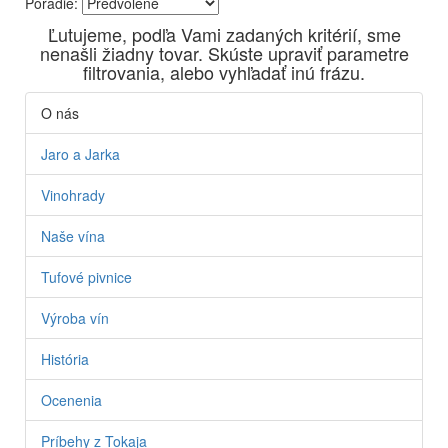
Poradie:
Vyrábame kvalitné odrodové a výberové vína. Ako prví sme
Ľutujeme, podľa Vami zadaných kritérií, sme
priniesli na slovenský trh sólo spracované vína z tokajských
nenašli žiadny tovar. Skúste upraviť parametre
odrôd Furmint, Lipovina a Muškát žltý reduktívnou
filtrovania, alebo vyhľadať inú frázu.
technológiou. Hrozno spracúvame najmodernejšími
technológiami, vrátane riadenej fermentácie.
O nás
Jaro a Jarka
Vinohrady
Naše vína
Tufové pivnice
Výroba vín
História
Ocenenia
Príbehy z Tokaja