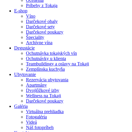
Ocenenia
Príbehy z Tokaja
E-shop
Víno
Darčekové obaly
Darčekové sety
Darčekové poukazy
Špeciality
Archívne vína
Degustácie
Ochutnávka tokajských vín
Ochutnávky u klienta
Teambuildingy a oslavy na Tokaji
Zemplínska kuchyňa
Ubytovanie
Rezervácia ubytovania
Apartmány
Dvojlôžkové izby
Wellness na Tokaji
Darčekové poukazy
Galéria
Virtuálna prehliadka
Fotogaléria
Videá
Náš fotopríbeh