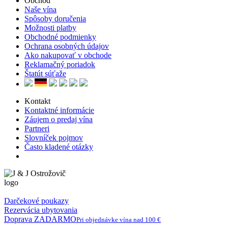
Obchod
Naše vína
Spôsoby doručenia
Možnosti platby
Obchodné podmienky
Ochrana osobných údajov
Ako nakupovať v obchode
Reklamačný poriadok
Štatút súťaže
Kontakt
Kontaktné informácie
Záujem o predaj vína
Partneri
Slovníček pojmov
Často kladené otázky
Darčekové poukazy
Rezervácia ubytovania
Doprava ZADARMO
Pri objednávke vína nad 100 €