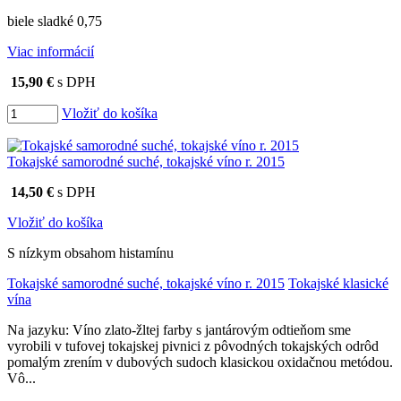
biele sladké 0,75
Viac informácií
15,90 €
s DPH
Vložiť do košíka
Tokajské samorodné suché, tokajské víno r. 2015
14,50 €
s DPH
Vložiť do košíka
S nízkym obsahom histamínu
Tokajské samorodné suché, tokajské víno r. 2015
Tokajské klasické
vína
Na jazyku: Víno zlato-žltej farby s jantárovým odtieňom sme
vyrobili v tufovej tokajskej pivnici z pôvodných tokajských odrôd
pomalým zrením v dubových sudoch klasickou oxidačnou metódou.
Vô...