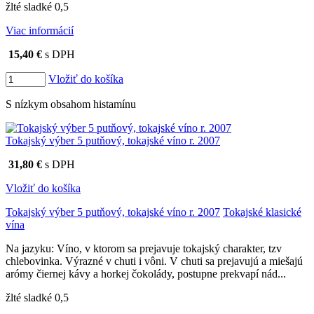
žlté sladké 0,5
Viac informácií
15,40 €
s DPH
Vložiť do košíka
S nízkym obsahom histamínu
Tokajský výber 5 putňový, tokajské víno r. 2007
31,80 €
s DPH
Vložiť do košíka
Tokajský výber 5 putňový, tokajské víno r. 2007
Tokajské klasické
vína
Na jazyku: Víno, v ktorom sa prejavuje tokajský charakter, tzv
chlebovinka. Výrazné v chuti i vôni. V chuti sa prejavujú a miešajú
arómy čiernej kávy a horkej čokolády, postupne prekvapí nád...
žlté sladké 0,5