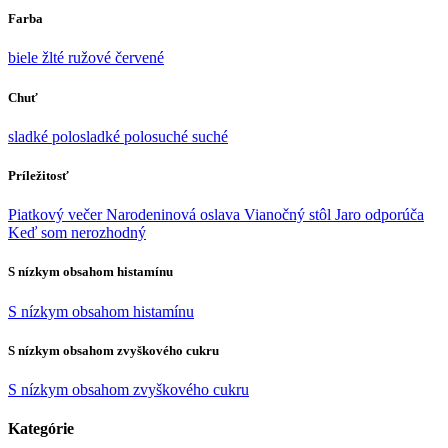
Farba
biele
žlté
ružové
červené
Chuť
sladké
polosladké
polosuché
suché
Príležitosť
Piatkový večer
Narodeninová oslava
Vianočný stôl
Jaro odporúča
Keď som nerozhodný
S nízkym obsahom histamínu
S nízkym obsahom histamínu
S nízkym obsahom zvyškového cukru
S nízkym obsahom zvyškového cukru
Kategórie