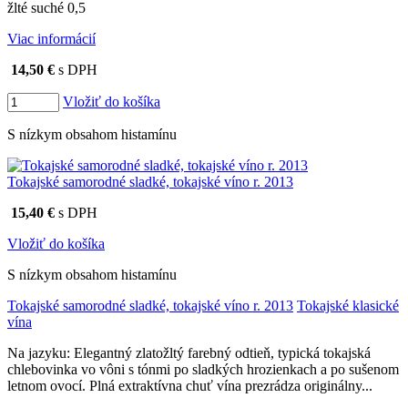
žlté suché 0,5
Viac informácií
14,50 €
s DPH
Vložiť do košíka
S nízkym obsahom histamínu
Tokajské samorodné sladké, tokajské víno r. 2013
15,40 €
s DPH
Vložiť do košíka
S nízkym obsahom histamínu
Tokajské samorodné sladké, tokajské víno r. 2013
Tokajské klasické
vína
Na jazyku: Elegantný zlatožltý farebný odtieň, typická tokajská
chlebovinka vo vôni s tónmi po sladkých hrozienkach a po sušenom
letnom ovocí. Plná extraktívna chuť vína prezrádza originálny...