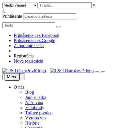
×
×
Prihlásenie
Prihlásenie cez Facebook
Prihlásenie cez Google
Zabudnuté heslo
Registrácia
Nová registrácia
Menu
O nás
Blog
Jaro a Jarka
Naše vína
Vinohrady
Tufové pivnice
Výroba vín
História