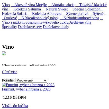
Víno
Akostné vína Motýle
Aktuálna akcia
Tokajské klasické
vína
Kolekcia Saturnia
Natural Sweet
Special Collection
Kolekcia Solaris
Kolekcia Abbrevio
Sýtené perlivé
Sýtené
Omšové
Nízkoalkoholický nápoj
Nízkohistamínové vína
Víno s nízkym obsahom zvyškového cukru
Archívne vína
Špeciality
Darčekové sety
Darčekové obaly
Víno
Víno so srdcom – už od roku 1990
Čítať viac
Firma Ostrožovič je najstaršou privátnou firmou na
slovenskom Tokaji.
Poradie:
Vyrábame kvalitné odrodové a výberové vína. Ako prví sme
Furmint, výber z hrozna r. 2023
priniesli na slovenský trh sólo spracované vína z tokajských odrôd
Furmint, Lipovina a Muškát žltý reduktívnou technológiou. Hrozno
12,10 €
s DPH
spracúvame najmodernejšími technológiami, vrátane riadenej
fermentácie.
Vložiť do košíka