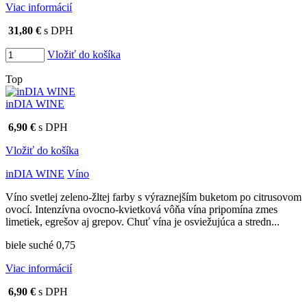
Viac informácií
31,80 €
s DPH
Vložiť do košíka
Top
inDIA WINE
6,90 €
s DPH
Vložiť do košíka
inDIA WINE
Víno
Víno svetlej zeleno-žltej farby s výraznejším buketom po citrusovom
ovocí. Intenzívna ovocno-kvietková vôňa vína pripomína zmes
limetiek, egrešov aj grepov. Chuť vína je osviežujúca a stredn...
biele suché 0,75
Viac informácií
6,90 €
s DPH