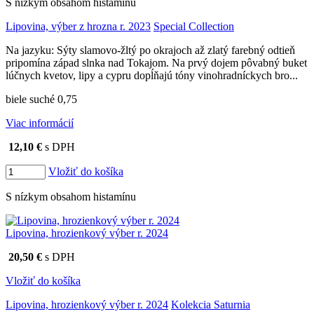
S nízkym obsahom histamínu
Lipovina, výber z hrozna r. 2023
Special Collection
Na jazyku: Sýty slamovo-žltý po okrajoch až zlatý farebný odtieň
pripomína západ slnka nad Tokajom. Na prvý dojem pôvabný buket
lúčnych kvetov, lipy a cypru dopĺňajú tóny vinohradníckych bro...
biele suché 0,75
Viac informácií
12,10 €
s DPH
Vložiť do košíka
S nízkym obsahom histamínu
Lipovina, hrozienkový výber r. 2024
20,50 €
s DPH
Vložiť do košíka
Lipovina, hrozienkový výber r. 2024
Kolekcia Saturnia