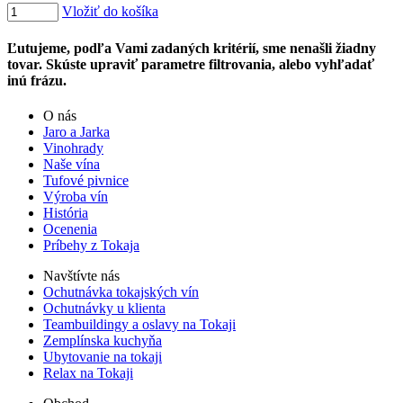
Vložiť do košíka
Ľutujeme, podľa Vami zadaných kritérií, sme nenašli žiadny
tovar. Skúste upraviť parametre filtrovania, alebo vyhľadať
inú frázu.
O nás
Jaro a Jarka
Vinohrady
Naše vína
Tufové pivnice
Výroba vín
História
Ocenenia
Príbehy z Tokaja
Navštívte nás
Ochutnávka tokajských vín
Ochutnávky u klienta
Teambuildingy a oslavy na Tokaji
Zemplínska kuchyňa
Ubytovanie na tokaji
Relax na Tokaji