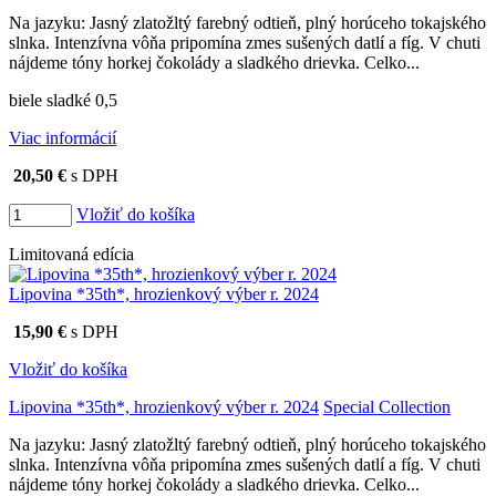
Na jazyku: Jasný zlatožltý farebný odtieň, plný horúceho tokajského
slnka. Intenzívna vôňa pripomína zmes sušených datlí a fíg. V chuti
nájdeme tóny horkej čokolády a sladkého drievka. Celko...
biele sladké 0,5
Viac informácií
20,50 €
s DPH
Vložiť do košíka
Limitovaná edícia
Lipovina *35th*, hrozienkový výber r. 2024
15,90 €
s DPH
Vložiť do košíka
Lipovina *35th*, hrozienkový výber r. 2024
Special Collection
Na jazyku: Jasný zlatožltý farebný odtieň, plný horúceho tokajského
slnka. Intenzívna vôňa pripomína zmes sušených datlí a fíg. V chuti
nájdeme tóny horkej čokolády a sladkého drievka. Celko...