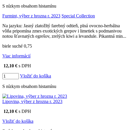
S nízkym obsahom histamínu
Furmint, výber z hrozna r. 2023
Special Collection
Na jazyku: Jasný zlatožltý farebný odtieň, plná ovocno-herbálna
vôňa pripomína zmes exotických grepov i limetiek s podmanivou
notou šťavnatých egrešov, zrelých kiwi a levandule. Pikantná min...
biele suché 0,75
Viac informácií
12,10 €
s DPH
Vložiť do košíka
S nízkym obsahom histamínu
Lipovina, výber z hrozna r. 2023
12,10 €
s DPH
Vložiť do košíka