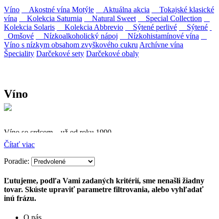
Víno
Akostné vína Motýle
Aktuálna akcia
Tokajské klasické
vína
Kolekcia Saturnia
Natural Sweet
Special Collection
Kolekcia Solaris
Kolekcia Abbrevio
Sýtené perlivé
Sýtené
Omšové
Nízkoalkoholický nápoj
Nízkohistamínové vína
Víno s nízkym obsahom zvyškového cukru
Archívne vína
Špeciality
Darčekové sety
Darčekové obaly
Víno
Víno so srdcom – už od roku 1990
Čítať viac
Firma Ostrožovič je najstaršou privátnou firmou na
slovenskom Tokaji.
Poradie:
Vyrábame kvalitné odrodové a výberové vína. Ako prví sme
Ľutujeme, podľa Vami zadaných kritérií, sme nenašli žiadny
priniesli na slovenský trh sólo spracované vína z tokajských odrôd
tovar. Skúste upraviť parametre filtrovania, alebo vyhľadať
Furmint, Lipovina a Muškát žltý reduktívnou technológiou. Hrozno
inú frázu.
spracúvame najmodernejšími technológiami, vrátane riadenej
fermentácie.
O nás