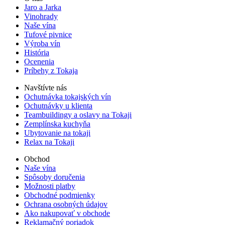
Jaro a Jarka
Vinohrady
Naše vína
Tufové pivnice
Výroba vín
História
Ocenenia
Príbehy z Tokaja
Navštívte nás
Ochutnávka tokajských vín
Ochutnávky u klienta
Teambuildingy a oslavy na Tokaji
Zemplínska kuchyňa
Ubytovanie na tokaji
Relax na Tokaji
Obchod
Naše vína
Spôsoby doručenia
Možnosti platby
Obchodné podmienky
Ochrana osobných údajov
Ako nakupovať v obchode
Reklamačný poriadok