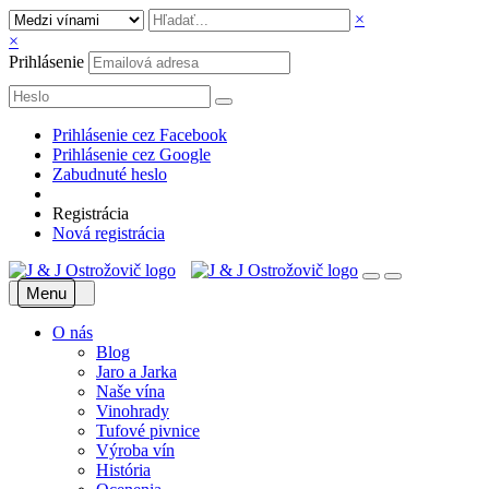
×
×
Prihlásenie
Prihlásenie cez Facebook
Prihlásenie cez Google
Zabudnuté heslo
Registrácia
Nová registrácia
Menu
O nás
Blog
Jaro a Jarka
Naše vína
Vinohrady
Tufové pivnice
Výroba vín
História