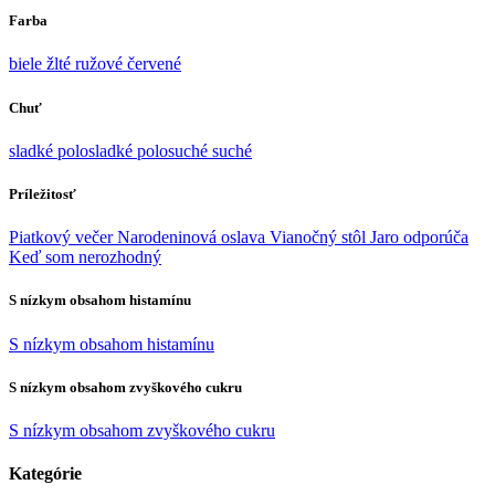
Farba
biele
žlté
ružové
červené
Chuť
sladké
polosladké
polosuché
suché
Príležitosť
Piatkový večer
Narodeninová oslava
Vianočný stôl
Jaro odporúča
Keď som nerozhodný
S nízkym obsahom histamínu
S nízkym obsahom histamínu
S nízkym obsahom zvyškového cukru
S nízkym obsahom zvyškového cukru
Kategórie