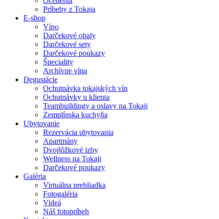
Ocenenia
Príbehy z Tokaja
E-shop
Víno
Darčekové obaly
Darčekové sety
Darčekové poukazy
Špeciality
Archívne vína
Degustácie
Ochutnávka tokajských vín
Ochutnávky u klienta
Teambuildingy a oslavy na Tokaji
Zemplínska kuchyňa
Ubytovanie
Rezervácia ubytovania
Apartmány
Dvojlôžkové izby
Wellness na Tokaji
Darčekové poukazy
Galéria
Virtuálna prehliadka
Fotogaléria
Videá
Náš fotopríbeh