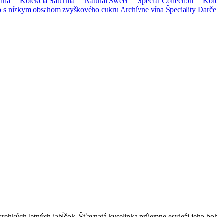
ína
Kolekcia Saturnia
Natural Sweet
Special Collection
Kolekc
s nízkym obsahom zvyškového cukru
Archívne vína
Špeciality
Darče
Tokaji.
 na slovenský trh sólo spracované vína z tokajských odrôd Furmint, L
ehkých letných jabĺčok. Šťavnatá kyselinka príjemne osvieži jeho boha