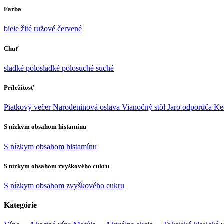
Farba
biele
žlté
ružové
červené
Chuť
sladké
polosladké
polosuché
suché
Príležitosť
Piatkový večer
Narodeninová oslava
Vianočný stôl
Jaro odporúča
Ke
S nízkym obsahom histamínu
S nízkym obsahom histamínu
S nízkym obsahom zvyškového cukru
S nízkym obsahom zvyškového cukru
Kategórie