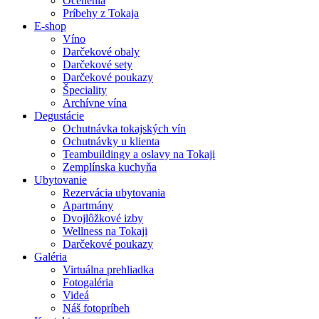
Ocenenia
Príbehy z Tokaja
E-shop
Víno
Darčekové obaly
Darčekové sety
Darčekové poukazy
Špeciality
Archívne vína
Degustácie
Ochutnávka tokajských vín
Ochutnávky u klienta
Teambuildingy a oslavy na Tokaji
Zemplínska kuchyňa
Ubytovanie
Rezervácia ubytovania
Apartmány
Dvojlôžkové izby
Wellness na Tokaji
Darčekové poukazy
Galéria
Virtuálna prehliadka
Fotogaléria
Videá
Náš fotopríbeh