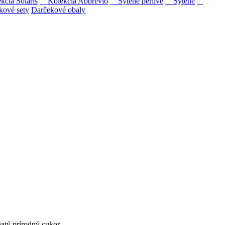
ia Solaris
Kolekcia Abbrevio
Sýtené perlivé
Sýtené
kové sety
Darčekové obaly
ipovina a Muškát žltý reduktívnou technológiou. Hrozno spracúvame
tý prírodný cukor....