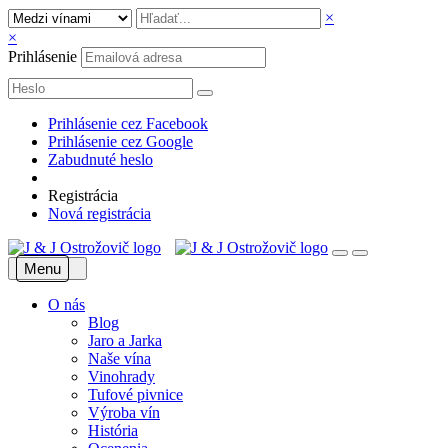
×
×
Prihlásenie
Prihlásenie cez Facebook
Prihlásenie cez Google
Zabudnuté heslo
Registrácia
Nová registrácia
Menu
O nás
Blog
Jaro a Jarka
Naše vína
Vinohrady
Tufové pivnice
Výroba vín
História