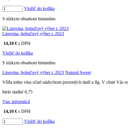
Vložiť do košíka
S nízkym obsahom histamínu
Lipovina, bobuľový výber r. 2023
14,10 €
s DPH
Vložiť do košíka
S nízkym obsahom histamínu
Lipovina, bobuľový výber r. 2023
Natural Sweet
Vôňa tohto vína očarí nádychom prezretých datlí a fíg. V chuti Vás 
biele sladké 0,75
Viac informácií
14,10 €
s DPH
Vložiť do košíka