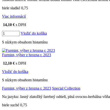
biele sladké 0,75
Viac informácií
14,10 €
s DPH
Vložiť do košíka
S nízkym obsahom histamínu
Furmint, výber z hrozna r. 2023
12,10 €
s DPH
Vložiť do košíka
S nízkym obsahom histamínu
Furmint, výber z hrozna r. 2023
Special Collection
Na jazyku: Jasný zlatožltý farebný odtieň, plná ovocno-herbálna vôň
biele suché 0,75