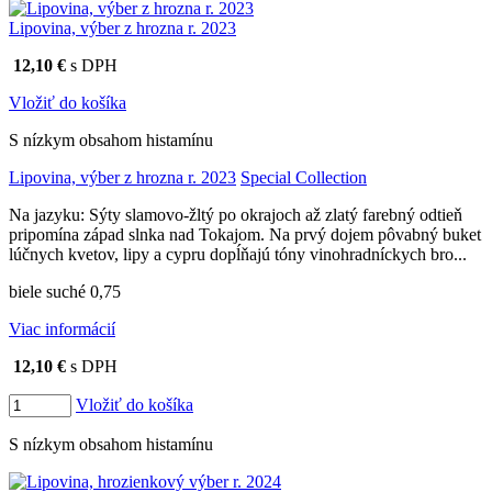
Lipovina, výber z hrozna r. 2023
12,10 €
s DPH
Vložiť do košíka
S nízkym obsahom histamínu
Lipovina, výber z hrozna r. 2023
Special Collection
Na jazyku: Sýty slamovo-žltý po okrajoch až zlatý farebný odtieň
pripomína západ slnka nad Tokajom. Na prvý dojem pôvabný buket
lúčnych kvetov, lipy a cypru dopĺňajú tóny vinohradníckych bro...
biele suché 0,75
Viac informácií
12,10 €
s DPH
Vložiť do košíka
S nízkym obsahom histamínu