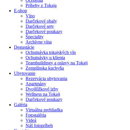
Ocenenia
Príbehy z Tokaja
E-shop
Víno
Darčekové obaly
Darčekové sety
Darčekové poukazy
Špeciality
Archívne vína
Degustácie
Ochutnávka tokajských vín
Ochutnávky u klienta
Teambuildingy a oslavy na Tokaji
Zemplínska kuchyňa
Ubytovanie
Rezervácia ubytovania
Apartmány
Dvojlôžkové izby
Wellness na Tokaji
Darčekové poukazy
Galéria
Virtuálna prehliadka
Fotogaléria
Videá
Náš fotopríbeh