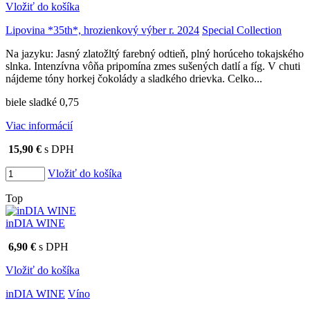
Vložiť do košíka
Lipovina *35th*, hrozienkový výber r. 2024
Special Collection
Na jazyku: Jasný zlatožltý farebný odtieň, plný horúceho tokajského
slnka. Intenzívna vôňa pripomína zmes sušených datlí a fíg. V chuti
nájdeme tóny horkej čokolády a sladkého drievka. Celko...
biele sladké 0,75
Viac informácií
15,90 €
s DPH
Vložiť do košíka
Top
inDIA WINE
6,90 €
s DPH
Vložiť do košíka
inDIA WINE
Víno