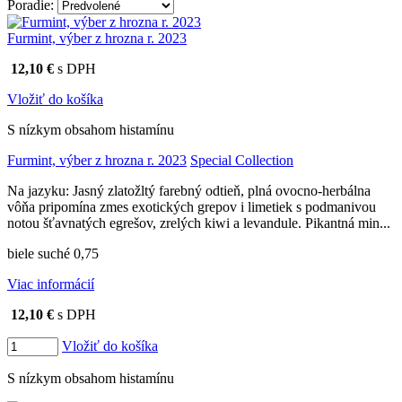
Poradie:
Vyrábame kvalitné odrodové a výberové vína. Ako prví sme
Furmint, výber z hrozna r. 2023
priniesli na slovenský trh sólo spracované vína z tokajských odrôd
Furmint, Lipovina a Muškát žltý reduktívnou technológiou. Hrozno
12,10 €
s DPH
spracúvame najmodernejšími technológiami, vrátane riadenej
fermentácie.
Vložiť do košíka
S nízkym obsahom histamínu
Furmint, výber z hrozna r. 2023
Special Collection
Na jazyku: Jasný zlatožltý farebný odtieň, plná ovocno-herbálna
vôňa pripomína zmes exotických grepov i limetiek s podmanivou
notou šťavnatých egrešov, zrelých kiwi a levandule. Pikantná min...
biele suché 0,75
Viac informácií
12,10 €
s DPH
Vložiť do košíka
S nízkym obsahom histamínu