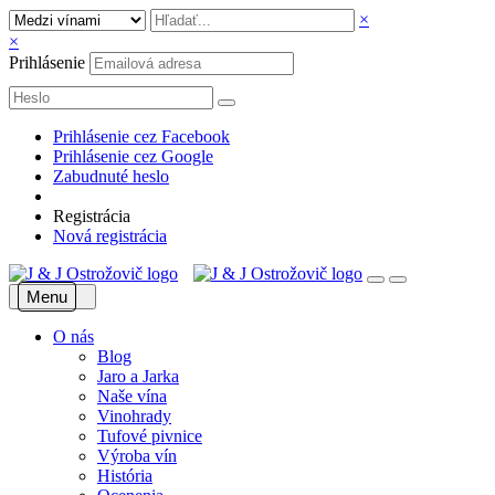
×
×
Prihlásenie
Prihlásenie cez Facebook
Prihlásenie cez Google
Zabudnuté heslo
Registrácia
Nová registrácia
Menu
O nás
Blog
Jaro a Jarka
Naše vína
Vinohrady
Tufové pivnice
Výroba vín
História