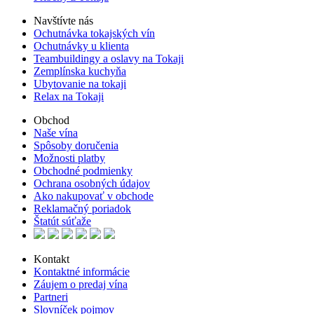
Navštívte nás
Ochutnávka tokajských vín
Ochutnávky u klienta
Teambuildingy a oslavy na Tokaji
Zemplínska kuchyňa
Ubytovanie na tokaji
Relax na Tokaji
Obchod
Naše vína
Spôsoby doručenia
Možnosti platby
Obchodné podmienky
Ochrana osobných údajov
Ako nakupovať v obchode
Reklamačný poriadok
Štatút súťaže
Kontakt
Kontaktné informácie
Záujem o predaj vína
Partneri
Slovníček pojmov