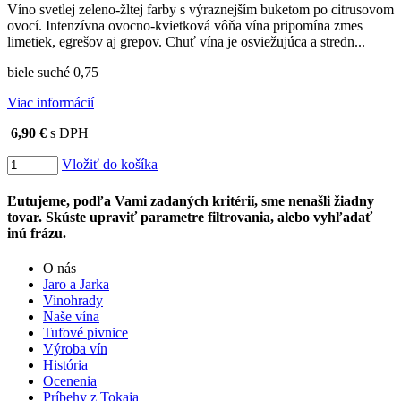
Víno svetlej zeleno-žltej farby s výraznejším buketom po citrusovom
ovocí. Intenzívna ovocno-kvietková vôňa vína pripomína zmes
limetiek, egrešov aj grepov. Chuť vína je osviežujúca a stredn...
biele suché 0,75
Viac informácií
6,90 €
s DPH
Vložiť do košíka
Ľutujeme, podľa Vami zadaných kritérií, sme nenašli žiadny
tovar. Skúste upraviť parametre filtrovania, alebo vyhľadať
inú frázu.
O nás
Jaro a Jarka
Vinohrady
Naše vína
Tufové pivnice
Výroba vín
História
Ocenenia
Príbehy z Tokaja