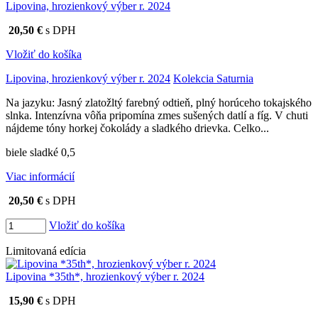
Lipovina, hrozienkový výber r. 2024
20,50 €
s DPH
Vložiť do košíka
Lipovina, hrozienkový výber r. 2024
Kolekcia Saturnia
Na jazyku: Jasný zlatožltý farebný odtieň, plný horúceho tokajského
slnka. Intenzívna vôňa pripomína zmes sušených datlí a fíg. V chuti
nájdeme tóny horkej čokolády a sladkého drievka. Celko...
biele sladké 0,5
Viac informácií
20,50 €
s DPH
Vložiť do košíka
Limitovaná edícia
Lipovina *35th*, hrozienkový výber r. 2024
15,90 €
s DPH