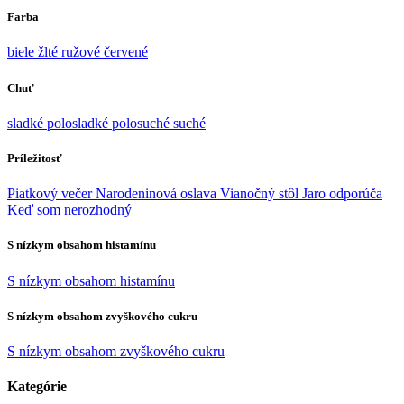
Farba
biele
žlté
ružové
červené
Chuť
sladké
polosladké
polosuché
suché
Príležitosť
Piatkový večer
Narodeninová oslava
Vianočný stôl
Jaro odporúča
Keď som nerozhodný
S nízkym obsahom histamínu
S nízkym obsahom histamínu
S nízkym obsahom zvyškového cukru
S nízkym obsahom zvyškového cukru
Kategórie