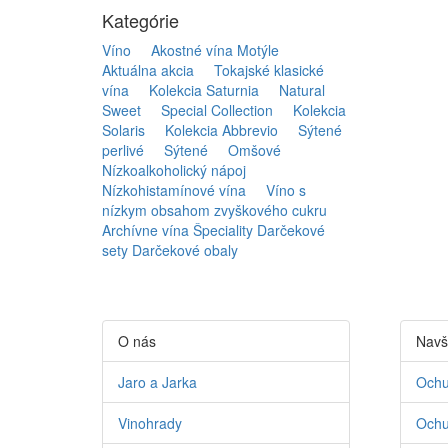
Kategórie
Víno
Akostné vína Motýle
Aktuálna akcia
Tokajské klasické
vína
Kolekcia Saturnia
Natural
Sweet
Special Collection
Kolekcia
Solaris
Kolekcia Abbrevio
Sýtené
perlivé
Sýtené
Omšové
Nízkoalkoholický nápoj
Nízkohistamínové vína
Víno s
nízkym obsahom zvyškového cukru
Archívne vína
Špeciality
Darčekové
sety
Darčekové obaly
O nás
Navš
Jaro a Jarka
Ochu
Vinohrady
Ochu