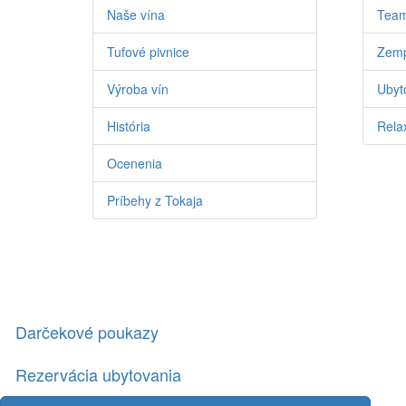
Naše vína
Team
Tufové pivnice
Zemp
Výroba vín
Ubyto
História
Relax
Ocenenia
Príbehy z Tokaja
Darčekové poukazy
Rezervácia ubytovania