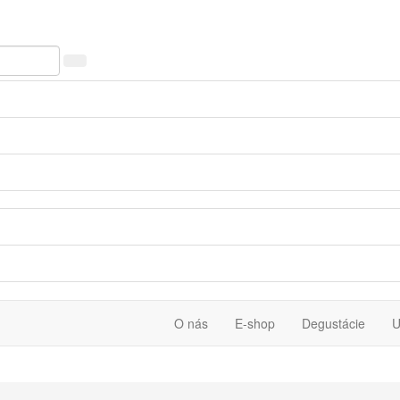
O nás
E-shop
Degustácie
U