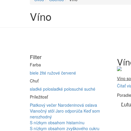
Víno
Filter
Vín
Farba
biele
žlté
ružové
červené
Víno so
Chuť
Čítať vi
Firma 
sladké
polosladké
polosuché
suché
Poradi
Vyrábam
Príležitosť
Furmint
Ľutu
Piatkový večer
Narodeninová oslava
ferment
Vianočný stôl
Jaro odporúča
Keď som
nerozhodný
S nízkym obsahom histamínu
S nízkym obsahom zvyškového cukru