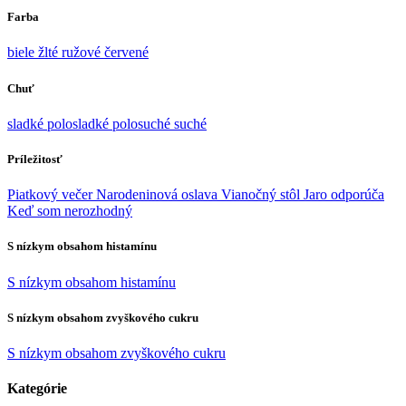
Farba
biele
žlté
ružové
červené
Chuť
sladké
polosladké
polosuché
suché
Príležitosť
Piatkový večer
Narodeninová oslava
Vianočný stôl
Jaro odporúča
Keď som nerozhodný
S nízkym obsahom histamínu
S nízkym obsahom histamínu
S nízkym obsahom zvyškového cukru
S nízkym obsahom zvyškového cukru
Kategórie