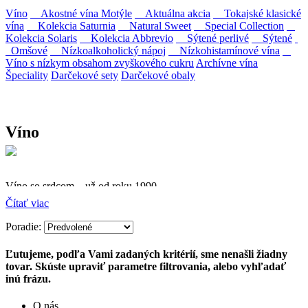
Víno
Akostné vína Motýle
Aktuálna akcia
Tokajské klasické
vína
Kolekcia Saturnia
Natural Sweet
Special Collection
Kolekcia Solaris
Kolekcia Abbrevio
Sýtené perlivé
Sýtené
Omšové
Nízkoalkoholický nápoj
Nízkohistamínové vína
Víno s nízkym obsahom zvyškového cukru
Archívne vína
Špeciality
Darčekové sety
Darčekové obaly
Víno
Víno so srdcom – už od roku 1990
Čítať viac
Firma Ostrožovič je najstaršou privátnou firmou na
slovenskom Tokaji.
Poradie:
Vyrábame kvalitné odrodové a výberové vína. Ako prví sme
Ľutujeme, podľa Vami zadaných kritérií, sme nenašli žiadny
priniesli na slovenský trh sólo spracované vína z tokajských odrôd
tovar. Skúste upraviť parametre filtrovania, alebo vyhľadať
Furmint, Lipovina a Muškát žltý reduktívnou technológiou. Hrozno
inú frázu.
spracúvame najmodernejšími technológiami, vrátane riadenej
fermentácie.
O nás