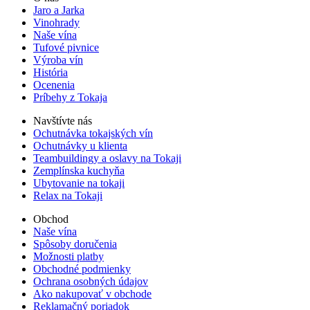
Jaro a Jarka
Vinohrady
Naše vína
Tufové pivnice
Výroba vín
História
Ocenenia
Príbehy z Tokaja
Navštívte nás
Ochutnávka tokajských vín
Ochutnávky u klienta
Teambuildingy a oslavy na Tokaji
Zemplínska kuchyňa
Ubytovanie na tokaji
Relax na Tokaji
Obchod
Naše vína
Spôsoby doručenia
Možnosti platby
Obchodné podmienky
Ochrana osobných údajov
Ako nakupovať v obchode
Reklamačný poriadok