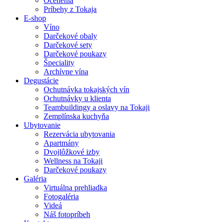
Ocenenia
Príbehy z Tokaja
E-shop
Víno
Darčekové obaly
Darčekové sety
Darčekové poukazy
Špeciality
Archívne vína
Degustácie
Ochutnávka tokajských vín
Ochutnávky u klienta
Teambuildingy a oslavy na Tokaji
Zemplínska kuchyňa
Ubytovanie
Rezervácia ubytovania
Apartmány
Dvojlôžkové izby
Wellness na Tokaji
Darčekové poukazy
Galéria
Virtuálna prehliadka
Fotogaléria
Videá
Náš fotopríbeh