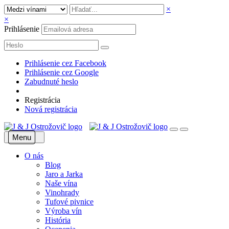
×
×
Prihlásenie
Prihlásenie cez Facebook
Prihlásenie cez Google
Zabudnuté heslo
Registrácia
Nová registrácia
Menu
O nás
Blog
Jaro a Jarka
Naše vína
Vinohrady
Tufové pivnice
Výroba vín
História