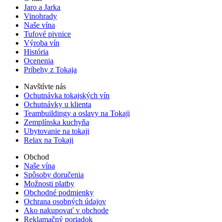
Jaro a Jarka
Vinohrady
Naše vína
Tufové pivnice
Výroba vín
História
Ocenenia
Príbehy z Tokaja
Navštívte nás
Ochutnávka tokajských vín
Ochutnávky u klienta
Teambuildingy a oslavy na Tokaji
Zemplínska kuchyňa
Ubytovanie na tokaji
Relax na Tokaji
Obchod
Naše vína
Spôsoby doručenia
Možnosti platby
Obchodné podmienky
Ochrana osobných údajov
Ako nakupovať v obchode
Reklamačný poriadok