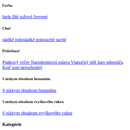
Farba
biele
žlté
ružové
červené
Chuť
sladké
polosladké
polosuché
suché
Príležitosť
Piatkový večer
Narodeninová oslava
Vianočný stôl
Jaro odporúča
Keď som nerozhodný
S nízkym obsahom histamínu
S nízkym obsahom histamínu
S nízkym obsahom zvyškového cukru
S nízkym obsahom zvyškového cukru
Kategórie