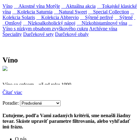
Víno
Akostné vína Motýle
Aktuálna akcia
Tokajské klasické
vína
Kolekcia Saturnia
Natural Sweet
Special Collection
Kolekcia Solaris
Kolekcia Abbrevio
Sýtené perlivé
Sýtené
Omšové
Nízkoalkoholický nápoj
Nízkohistamínové vína
Víno s nízkym obsahom zvyškového cukru
Archívne vína
Špeciality
Darčekové sety
Darčekové obaly
Víno
Víno so srdcom – už od roku 1990
Čítať viac
Firma Ostrožovič je najstaršou privátnou firmou na
slovenskom Tokaji.
Poradie:
Vyrábame kvalitné odrodové a výberové vína. Ako prví sme
Ľutujeme, podľa Vami zadaných kritérií, sme nenašli žiadny
priniesli na slovenský trh sólo spracované vína z tokajských odrôd
tovar. Skúste upraviť parametre filtrovania, alebo vyhľadať
Furmint, Lipovina a Muškát žltý reduktívnou technológiou. Hrozno
inú frázu.
spracúvame najmodernejšími technológiami, vrátane riadenej
fermentácie.
O nás