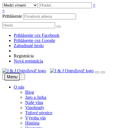
×
×
Prihlásenie
Prihlásenie cez Facebook
Prihlásenie cez Google
Zabudnuté heslo
Registrácia
Nová registrácia
Menu
O nás
Blog
Jaro a Jarka
Naše vína
Vinohrady
Tufové pivnice
Výroba vín
História