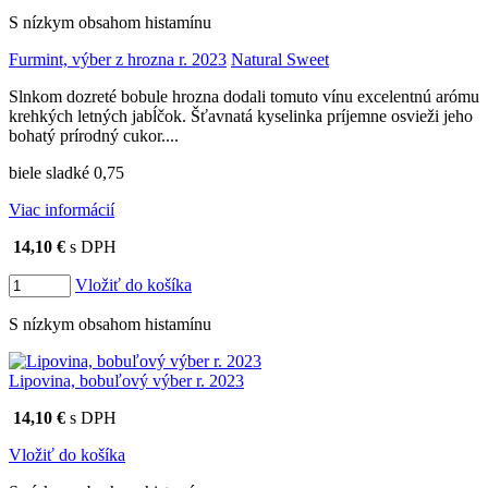
S nízkym obsahom histamínu
Furmint, výber z hrozna r. 2023
Natural Sweet
Slnkom dozreté bobule hrozna dodali tomuto vínu excelentnú arómu
krehkých letných jabĺčok. Šťavnatá kyselinka príjemne osvieži jeho
bohatý prírodný cukor....
biele sladké 0,75
Viac informácií
14,10 €
s DPH
Vložiť do košíka
S nízkym obsahom histamínu
Lipovina, bobuľový výber r. 2023
14,10 €
s DPH
Vložiť do košíka