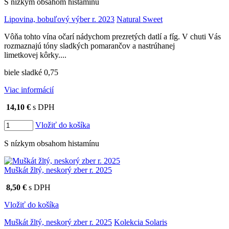
S nízkym obsahom histamínu
Lipovina, bobuľový výber r. 2023
Natural Sweet
Vôňa tohto vína očarí nádychom prezretých datlí a fíg. V chuti Vás
rozmaznajú tóny sladkých pomarančov a nastrúhanej
limetkovej kôrky....
biele sladké 0,75
Viac informácií
14,10 €
s DPH
Vložiť do košíka
S nízkym obsahom histamínu
Muškát žltý, neskorý zber r. 2025
8,50 €
s DPH
Vložiť do košíka
Muškát žltý, neskorý zber r. 2025
Kolekcia Solaris