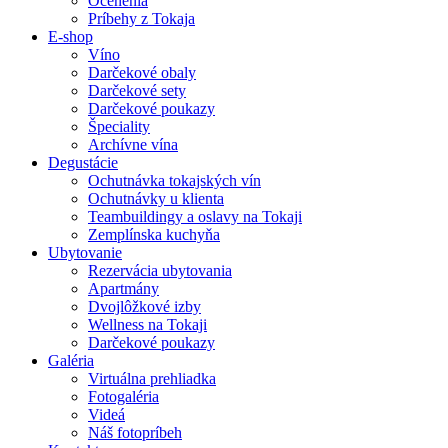
Ocenenia
Príbehy z Tokaja
E-shop
Víno
Darčekové obaly
Darčekové sety
Darčekové poukazy
Špeciality
Archívne vína
Degustácie
Ochutnávka tokajských vín
Ochutnávky u klienta
Teambuildingy a oslavy na Tokaji
Zemplínska kuchyňa
Ubytovanie
Rezervácia ubytovania
Apartmány
Dvojlôžkové izby
Wellness na Tokaji
Darčekové poukazy
Galéria
Virtuálna prehliadka
Fotogaléria
Videá
Náš fotopríbeh