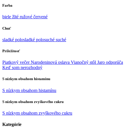
Farba
biele
žlté
ružové
červené
Chuť
sladké
polosladké
polosuché
suché
Príležitosť
Piatkový večer
Narodeninová oslava
Vianočný stôl
Jaro odporúča
Keď som nerozhodný
S nízkym obsahom histamínu
S nízkym obsahom histamínu
S nízkym obsahom zvyškového cukru
S nízkym obsahom zvyškového cukru
Kategórie