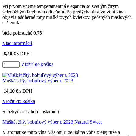
Pri prvom vneme temperamentná elegancia so svetlým čírym
zelenožltým farebným odtieňom. Po predýchaní sa vo vôni vína
objavia nádherné tóny muškátových kvietkov, pečených maslových
sušienok...
biele polosuché 0.75
Viac informácií
8,50 €
s DPH
Vložiť do košíka
Muškát žltý, bobuľový výber r. 2023
14,10 €
s DPH
Vložiť do košíka
S nízkym obsahom histamínu
Muškát žltý, bobuľový výber r. 2023
Natural Sweet
V aromatike tohto vína Vás ohúri delikátna vôňa bielej ruže a