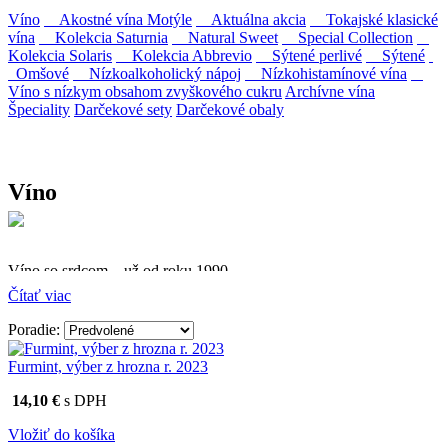
Víno
Akostné vína Motýle
Aktuálna akcia
Tokajské klasické
vína
Kolekcia Saturnia
Natural Sweet
Special Collection
Kolekcia Solaris
Kolekcia Abbrevio
Sýtené perlivé
Sýtené
Omšové
Nízkoalkoholický nápoj
Nízkohistamínové vína
Víno s nízkym obsahom zvyškového cukru
Archívne vína
Špeciality
Darčekové sety
Darčekové obaly
Víno
Víno so srdcom – už od roku 1990
Čítať viac
Firma Ostrožovič je najstaršou privátnou firmou na
slovenskom Tokaji.
Poradie:
Vyrábame kvalitné odrodové a výberové vína. Ako prví sme
Furmint, výber z hrozna r. 2023
priniesli na slovenský trh sólo spracované vína z tokajských odrôd
Furmint, Lipovina a Muškát žltý reduktívnou technológiou. Hrozno
14,10 €
s DPH
spracúvame najmodernejšími technológiami, vrátane riadenej
fermentácie.
Vložiť do košíka