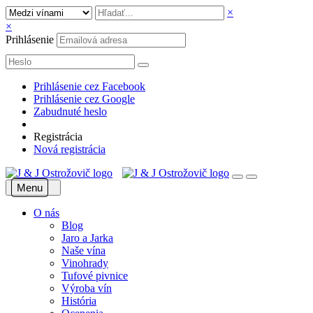
×
×
Prihlásenie
Prihlásenie cez Facebook
Prihlásenie cez Google
Zabudnuté heslo
Registrácia
Nová registrácia
Menu
O nás
Blog
Jaro a Jarka
Naše vína
Vinohrady
Tufové pivnice
Výroba vín
História