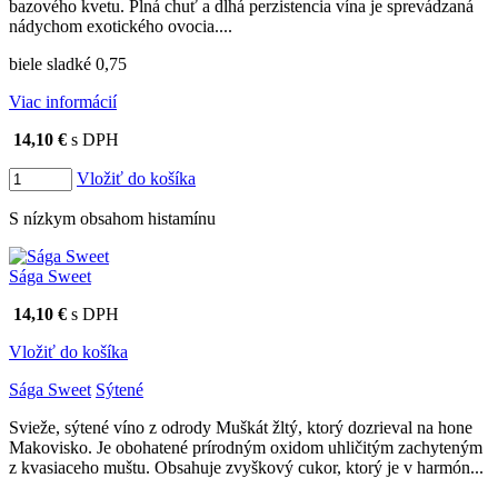
bazového kvetu. Plná chuť a dlhá perzistencia vína je sprevádzaná
nádychom exotického ovocia....
biele sladké 0,75
Viac informácií
14,10 €
s DPH
Vložiť do košíka
S nízkym obsahom histamínu
Sága Sweet
14,10 €
s DPH
Vložiť do košíka
Sága Sweet
Sýtené
Svieže, sýtené víno z odrody Muškát žltý, ktorý dozrieval na hone
Makovisko. Je obohatené prírodným oxidom uhličitým zachyteným
z kvasiaceho muštu. Obsahuje zvyškový cukor, ktorý je v harmón...