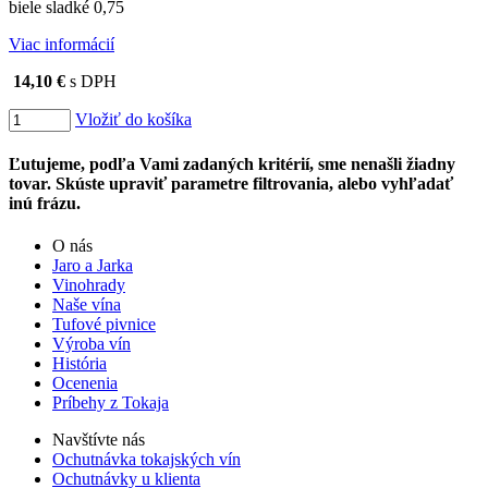
biele sladké 0,75
Viac informácií
14,10 €
s DPH
Vložiť do košíka
Ľutujeme, podľa Vami zadaných kritérií, sme nenašli žiadny
tovar. Skúste upraviť parametre filtrovania, alebo vyhľadať
inú frázu.
O nás
Jaro a Jarka
Vinohrady
Naše vína
Tufové pivnice
Výroba vín
História
Ocenenia
Príbehy z Tokaja
Navštívte nás
Ochutnávka tokajských vín
Ochutnávky u klienta