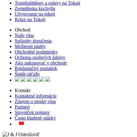
Teambuildingy a oslavy na Tokaji
Zemplínska kuchyňa
Ubytovanie na tokaji
Relax na Tokaji
Obchod
Naše vína
Spôsoby doručenia
Možnosti platby
Obchodné podmienky
Ochrana osobných údajov
Ako nakupovať v obchode
Reklamačný poriadok
Štatút súťaže
Kontakt
Kontaktné informácie
Záujem o predaj vína
Partneri
Slovníček pojmov
Často kladené otázky