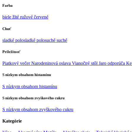
Farba
biele
žlté
ružové
červené
Chuť
sladké
polosladké
polosuché
suché
Príležitosť
Piatkový večer
Narodeninová oslava
Vianočný stôl
Jaro odporúča
Ke
S nízkym obsahom histamínu
S nízkym obsahom histamínu
S nízkym obsahom zvyškového cukru
S nízkym obsahom zvyškového cukru
Kategórie