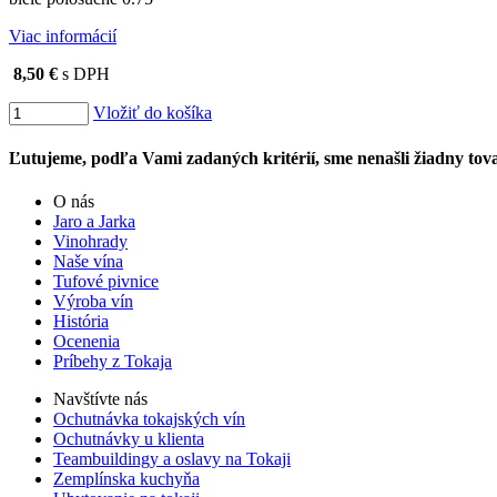
Viac informácií
8,50 €
s DPH
Vložiť do košíka
Ľutujeme, podľa Vami zadaných kritérií, sme nenašli žiadny tova
O nás
Jaro a Jarka
Vinohrady
Naše vína
Tufové pivnice
Výroba vín
História
Ocenenia
Príbehy z Tokaja
Navštívte nás
Ochutnávka tokajských vín
Ochutnávky u klienta
Teambuildingy a oslavy na Tokaji
Zemplínska kuchyňa