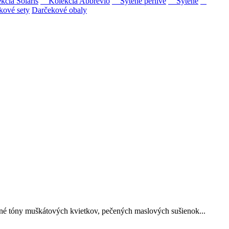
ia Solaris
Kolekcia Abbrevio
Sýtené perlivé
Sýtené
kové sety
Darčekové obaly
ipovina a Muškát žltý reduktívnou technológiou. Hrozno spracúvame
né tóny muškátových kvietkov, pečených maslových sušienok...