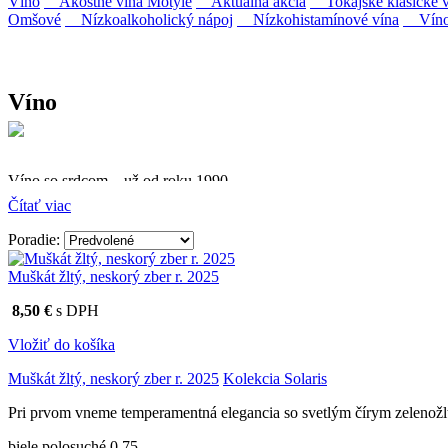
Víno
Akostné vína Motýle
Aktuálna akcia
Tokajské klasické v
Omšové
Nízkoalkoholický nápoj
Nízkohistamínové vína
Víno 
Víno
Víno so srdcom – už od roku 1990
Čítať viac
Firma Ostrožovič je najstaršou privátnou firmou na slovenskom 
Poradie:
Vyrábame kvalitné odrodové a výberové vína. Ako prví sme priniesli
najmodernejšími technológiami, vrátane riadenej fermentácie.
Muškát žltý, neskorý zber r. 2025
8,50 €
s DPH
Vložiť do košíka
Muškát žltý, neskorý zber r. 2025
Kolekcia Solaris
Pri prvom vneme temperamentná elegancia so svetlým čírym zelenožl
biele polosuché 0.75