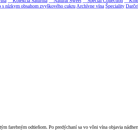
ína
Kolekcia Saturnia
Natural Sweet
Special Collection
Kolekc
s nízkym obsahom zvyškového cukru
Archívne vína
Špeciality
Darče
Tokaji.
 na slovenský trh sólo spracované vína z tokajských odrôd Furmint, L
tým farebným odtieňom. Po predýchaní sa vo vôni vína objavia nádher