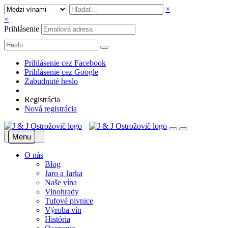
×
×
Prihlásenie
Prihlásenie cez Facebook
Prihlásenie cez Google
Zabudnuté heslo
Registrácia
Nová registrácia
Menu
O nás
Blog
Jaro a Jarka
Naše vína
Vinohrady
Tufové pivnice
Výroba vín
História