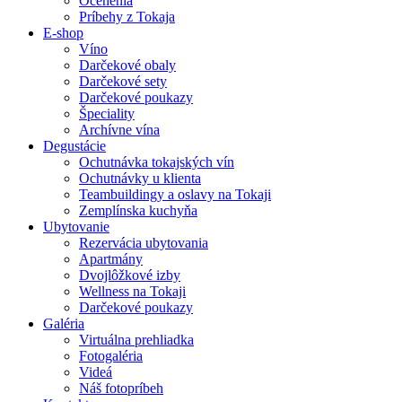
Ocenenia
Príbehy z Tokaja
E-shop
Víno
Darčekové obaly
Darčekové sety
Darčekové poukazy
Špeciality
Archívne vína
Degustácie
Ochutnávka tokajských vín
Ochutnávky u klienta
Teambuildingy a oslavy na Tokaji
Zemplínska kuchyňa
Ubytovanie
Rezervácia ubytovania
Apartmány
Dvojlôžkové izby
Wellness na Tokaji
Darčekové poukazy
Galéria
Virtuálna prehliadka
Fotogaléria
Videá
Náš fotopríbeh