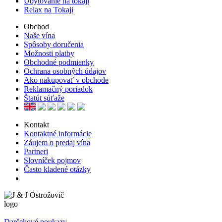
Ubytovanie na tokaji
Relax na Tokaji
Obchod
Naše vína
Spôsoby doručenia
Možnosti platby
Obchodné podmienky
Ochrana osobných údajov
Ako nakupovať v obchode
Reklamačný poriadok
Štatút súťaže
Kontakt
Kontaktné informácie
Záujem o predaj vína
Partneri
Slovníček pojmov
Často kladené otázky
Darčekové poukazy