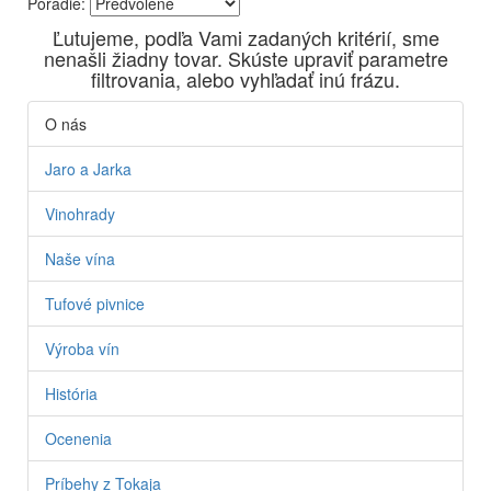
Poradie:
Vyrábame kvalitné odrodové a výberové vína. Ako prví sme
Ľutujeme, podľa Vami zadaných kritérií, sme
priniesli na slovenský trh sólo spracované vína z tokajských
nenašli žiadny tovar. Skúste upraviť parametre
odrôd Furmint, Lipovina a Muškát žltý reduktívnou
filtrovania, alebo vyhľadať inú frázu.
technológiou. Hrozno spracúvame najmodernejšími
technológiami, vrátane riadenej fermentácie.
O nás
Jaro a Jarka
Vinohrady
Naše vína
Tufové pivnice
Výroba vín
História
Ocenenia
Príbehy z Tokaja