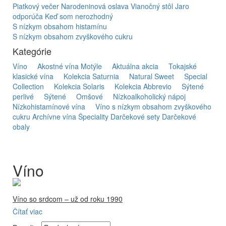
Piatkový večer
Narodeninová oslava
Vianočný stôl
Jaro
odporúča
Keď som nerozhodný
S nízkym obsahom histamínu
S nízkym obsahom zvyškového cukru
Kategórie
Víno
Akostné vína Motýle
Aktuálna akcia
Tokajské
klasické vína
Kolekcia Saturnia
Natural Sweet
Special
Collection
Kolekcia Solaris
Kolekcia Abbrevio
Sýtené
perlivé
Sýtené
Omšové
Nízkoalkoholický nápoj
Nízkohistamínové vína
Víno s nízkym obsahom zvyškového
cukru
Archívne vína
Špeciality
Darčekové sety
Darčekové
obaly
Víno
Víno so srdcom – už od roku 1990
Čítať viac
Firma Ostrožovič je najstaršou privátnou firmou na
slovenskom Tokaji.