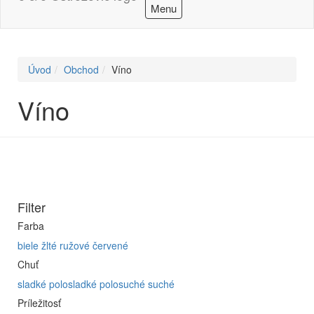
Menu
Úvod
Obchod
Víno
Víno
Filter
Farba
biele
žlté
ružové
červené
Chuť
sladké
polosladké
polosuché
suché
Príležitosť