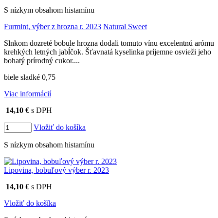
S nízkym obsahom histamínu
Furmint, výber z hrozna r. 2023
Natural Sweet
Slnkom dozreté bobule hrozna dodali tomuto vínu excelentnú arómu
krehkých letných jabĺčok. Šťavnatá kyselinka príjemne osvieži jeho
bohatý prírodný cukor....
biele sladké 0,75
Viac informácií
14,10 €
s DPH
Vložiť do košíka
S nízkym obsahom histamínu
Lipovina, bobuľový výber r. 2023
14,10 €
s DPH
Vložiť do košíka