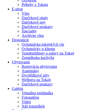
Ocenenia
Príbehy z Tokaja
E-shop
Víno
Darčekové obaly
Darčekové sety
Darčekové poukazy
Špeciality
Archívne vína
Degustácie
Ochutnávka tokajských vín
Ochutnávky u klienta
Teambuildingy a oslavy na Tokaji
Zemplínska kuchyňa
Ubytovanie
Rezervácia ubytovania
Apartmány
Dvojlôžkové izby
Wellness na Tokaji
Darčekové poukazy
Galéria
Virtuálna prehliadka
Fotogaléria
Videá
Náš fotopríbeh