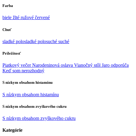
Farba
biele
žlté
ružové
červené
Chuť
sladké
polosladké
polosuché
suché
Príležitosť
Piatkový večer
Narodeninová oslava
Vianočný stôl
Jaro odporúča
Keď som nerozhodný
S nízkym obsahom histamínu
S nízkym obsahom histamínu
S nízkym obsahom zvyškového cukru
S nízkym obsahom zvyškového cukru
Kategórie