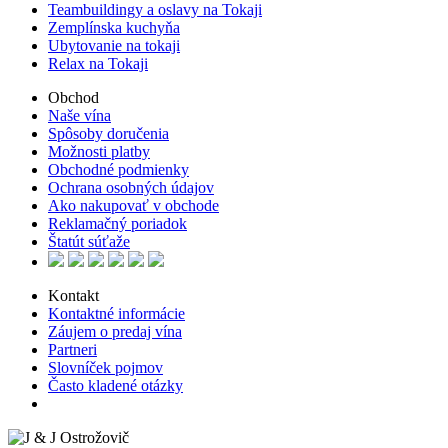
Teambuildingy a oslavy na Tokaji
Zemplínska kuchyňa
Ubytovanie na tokaji
Relax na Tokaji
Obchod
Naše vína
Spôsoby doručenia
Možnosti platby
Obchodné podmienky
Ochrana osobných údajov
Ako nakupovať v obchode
Reklamačný poriadok
Štatút súťaže
Kontakt
Kontaktné informácie
Záujem o predaj vína
Partneri
Slovníček pojmov
Často kladené otázky