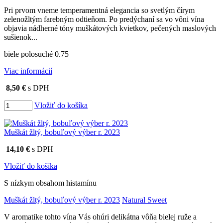
Pri prvom vneme temperamentná elegancia so svetlým čírym
zelenožltým farebným odtieňom. Po predýchaní sa vo vôni vína
objavia nádherné tóny muškátových kvietkov, pečených maslových
sušienok...
biele polosuché 0.75
Viac informácií
8,50 €
s DPH
Vložiť do košíka
Muškát žltý, bobuľový výber r. 2023
14,10 €
s DPH
Vložiť do košíka
S nízkym obsahom histamínu
Muškát žltý, bobuľový výber r. 2023
Natural Sweet
V aromatike tohto vína Vás ohúri delikátna vôňa bielej ruže a