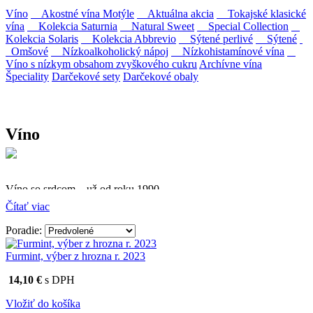
Víno
Akostné vína Motýle
Aktuálna akcia
Tokajské klasické
vína
Kolekcia Saturnia
Natural Sweet
Special Collection
Kolekcia Solaris
Kolekcia Abbrevio
Sýtené perlivé
Sýtené
Omšové
Nízkoalkoholický nápoj
Nízkohistamínové vína
Víno s nízkym obsahom zvyškového cukru
Archívne vína
Špeciality
Darčekové sety
Darčekové obaly
Víno
Víno so srdcom – už od roku 1990
Čítať viac
Firma Ostrožovič je najstaršou privátnou firmou na
slovenskom Tokaji.
Poradie:
Vyrábame kvalitné odrodové a výberové vína. Ako prví sme
Furmint, výber z hrozna r. 2023
priniesli na slovenský trh sólo spracované vína z tokajských odrôd
Furmint, Lipovina a Muškát žltý reduktívnou technológiou. Hrozno
14,10 €
s DPH
spracúvame najmodernejšími technológiami, vrátane riadenej
fermentácie.
Vložiť do košíka