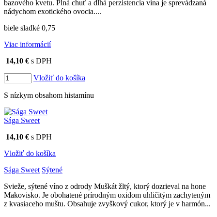
bazového kvetu. Plná chuť a dlhá perzistencia vína je sprevádzaná
nádychom exotického ovocia....
biele sladké 0,75
Viac informácií
14,10 €
s DPH
Vložiť do košíka
S nízkym obsahom histamínu
Sága Sweet
14,10 €
s DPH
Vložiť do košíka
Sága Sweet
Sýtené
Svieže, sýtené víno z odrody Muškát žltý, ktorý dozrieval na hone
Makovisko. Je obohatené prírodným oxidom uhličitým zachyteným
z kvasiaceho muštu. Obsahuje zvyškový cukor, ktorý je v harmón...