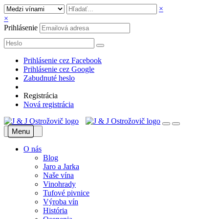
×
×
Prihlásenie
Prihlásenie cez Facebook
Prihlásenie cez Google
Zabudnuté heslo
Registrácia
Nová registrácia
Menu
O nás
Blog
Jaro a Jarka
Naše vína
Vinohrady
Tufové pivnice
Výroba vín
História