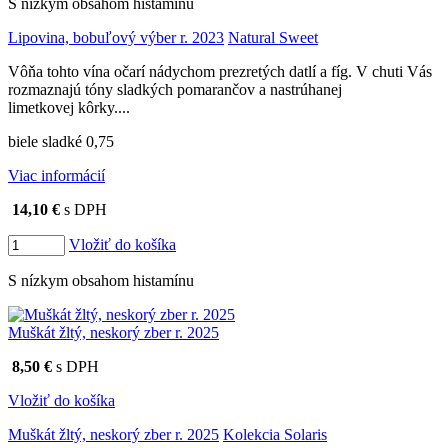
S nízkym obsahom histamínu
Lipovina, bobuľový výber r. 2023
Natural Sweet
Vôňa tohto vína očarí nádychom prezretých datlí a fíg. V chuti Vás
rozmaznajú tóny sladkých pomarančov a nastrúhanej
limetkovej kôrky....
biele sladké 0,75
Viac informácií
14,10 €
s DPH
Vložiť do košíka
S nízkym obsahom histamínu
Muškát žltý, neskorý zber r. 2025
8,50 €
s DPH
Vložiť do košíka
Muškát žltý, neskorý zber r. 2025
Kolekcia Solaris