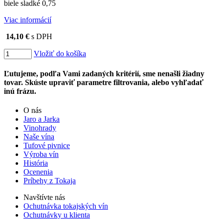
biele sladké 0,75
Viac informácií
14,10 €
s DPH
Vložiť do košíka
Ľutujeme, podľa Vami zadaných kritérií, sme nenašli žiadny
tovar. Skúste upraviť parametre filtrovania, alebo vyhľadať
inú frázu.
O nás
Jaro a Jarka
Vinohrady
Naše vína
Tufové pivnice
Výroba vín
História
Ocenenia
Príbehy z Tokaja
Navštívte nás
Ochutnávka tokajských vín
Ochutnávky u klienta