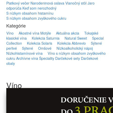
Piatkový večer
Narodeninová oslava
Vianočný stôl
Jaro
odporúča
Keď som nerozhodný
S nízkym obsahom histamínu
S nízkym obsahom zvyškového cukru
Kategórie
Víno
Akostné vína Motýle
Aktuálna akcia
Tokajské
klasické vína
Kolekcia Saturnia
Natural Sweet
Special
Collection
Kolekcia Solaris
Kolekcia Abbrevio
Sýtené
perlivé
Sýtené
Omšové
Nízkoalkoholický nápoj
Nízkohistamínové vína
Víno s nízkym obsahom zvyškového
cukru
Archívne vína
Špeciality
Darčekové sety
Darčekové
obaly
Víno