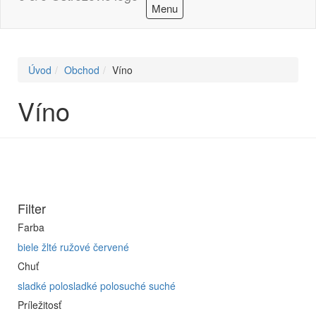
Menu
Úvod
Obchod
Víno
Víno
Filter
Farba
biele
žlté
ružové
červené
Chuť
sladké
polosladké
polosuché
suché
Príležitosť