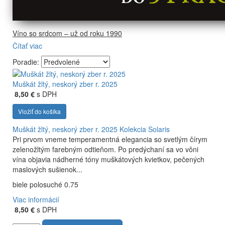
Víno so srdcom – už od roku 1990
Čítať viac
Firma Ostrožovič je najstaršou privátnou firmou na
slovenskom Tokaji.
Poradie:
Vyrábame kvalitné odrodové a výberové vína. Ako prví sme
priniesli na slovenský trh sólo spracované vína z tokajských
Muškát žltý, neskorý zber r. 2025
odrôd Furmint, Lipovina a Muškát žltý reduktívnou
8,50 €
s DPH
technológiou. Hrozno spracúvame najmodernejšími
Vložiť do košíka
technológiami, vrátane riadenej fermentácie.
Muškát žltý, neskorý zber r. 2025
Kolekcia Solaris
Pri prvom vneme temperamentná elegancia so svetlým čírym
zelenožltým farebným odtieňom. Po predýchaní sa vo vôni
vína objavia nádherné tóny muškátových kvietkov, pečených
maslových sušienok...
biele polosuché 0.75
Viac informácií
8,50 €
s DPH