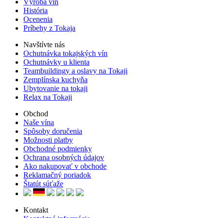
Výroba vín
História
Ocenenia
Príbehy z Tokaja
Navštívte nás
Ochutnávka tokajských vín
Ochutnávky u klienta
Teambuildingy a oslavy na Tokaji
Zemplínska kuchyňa
Ubytovanie na tokaji
Relax na Tokaji
Obchod
Naše vína
Spôsoby doručenia
Možnosti platby
Obchodné podmienky
Ochrana osobných údajov
Ako nakupovať v obchode
Reklamačný poriadok
Štatút súťaže
Kontakt