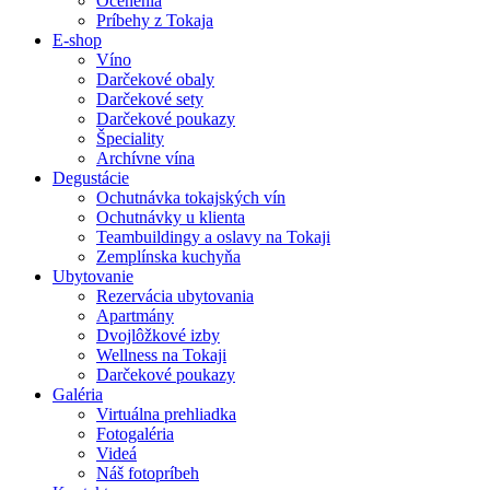
Ocenenia
Príbehy z Tokaja
E-shop
Víno
Darčekové obaly
Darčekové sety
Darčekové poukazy
Špeciality
Archívne vína
Degustácie
Ochutnávka tokajských vín
Ochutnávky u klienta
Teambuildingy a oslavy na Tokaji
Zemplínska kuchyňa
Ubytovanie
Rezervácia ubytovania
Apartmány
Dvojlôžkové izby
Wellness na Tokaji
Darčekové poukazy
Galéria
Virtuálna prehliadka
Fotogaléria
Videá
Náš fotopríbeh