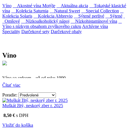
Víno
Akostné vína Motýle
Aktuálna akcia
Tokajské klasické
vína
Kolekcia Saturnia
Natural Sweet
Special Collection
Kolekcia Solaris
Kolekcia Abbrevio
Sýtené perlivé
Sýtené
Omšové
Nízkoalkoholický nápoj
Nízkohistamínové vína
Víno s nízkym obsahom zvyškového cukru
Archívne vína
Špeciality
Darčekové sety
Darčekové obaly
Víno
Víno so srdcom – už od roku 1990
Čítať viac
Firma Ostrožovič je najstaršou privátnou firmou na
slovenskom Tokaji.
Poradie:
Vyrábame kvalitné odrodové a výberové vína. Ako prví sme
Muškát žltý, neskorý zber r. 2025
priniesli na slovenský trh sólo spracované vína z tokajských odrôd
Furmint, Lipovina a Muškát žltý reduktívnou technológiou. Hrozno
8,50 €
s DPH
spracúvame najmodernejšími technológiami, vrátane riadenej
fermentácie.
Vložiť do košíka