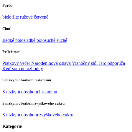
Farba
biele
žlté
ružové
červené
Chuť
sladké
polosladké
polosuché
suché
Príležitosť
Piatkový večer
Narodeninová oslava
Vianočný stôl
Jaro odporúča
Keď som nerozhodný
S nízkym obsahom histamínu
S nízkym obsahom histamínu
S nízkym obsahom zvyškového cukru
S nízkym obsahom zvyškového cukru
Kategórie