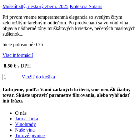
Muškát žltý, neskorý zber r. 2025
Kolekcia Solaris
Pri prvom vneme temperamentná elegancia so svetlým čírym
zelenožltým farebným odtieňom. Po predýchaní sa vo vôni vína
objavia nádherné tóny muškátových kvietkov, pečených maslových
sušienok...
biele polosuché 0.75
Viac informácií
8,50 €
s DPH
Vložiť do košíka
Ľutujeme, podľa Vami zadaných kritérií, sme nenašli žiadny
tovar. Skúste upraviť parametre filtrovania, alebo vyhľadať
inú frázu.
O nás
Jaro a Jarka
Vinohrady
Naše vína
Tufové pivnice