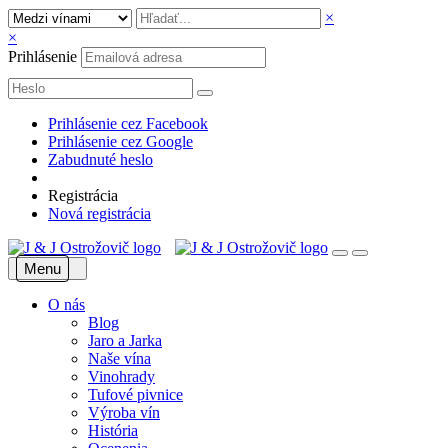
×
×
Prihlásenie
Prihlásenie cez Facebook
Prihlásenie cez Google
Zabudnuté heslo
Registrácia
Nová registrácia
Menu
O nás
Blog
Jaro a Jarka
Naše vína
Vinohrady
Tufové pivnice
Výroba vín
História