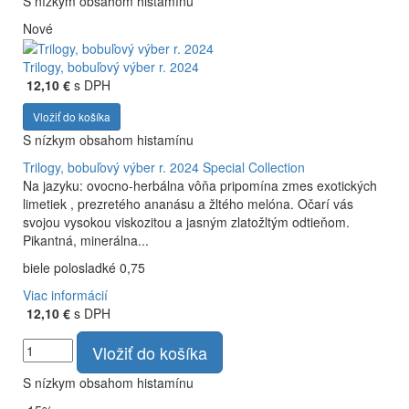
S nízkym obsahom histamínu
Nové
Trilogy, bobuľový výber r. 2024
12,10 €
s DPH
Vložiť do košíka
S nízkym obsahom histamínu
Trilogy, bobuľový výber r. 2024
Special Collection
Na jazyku: ovocno-herbálna vôňa pripomína zmes exotických
limetiek , prezretého ananásu a žltého melóna. Očarí vás
svojou vysokou viskozitou a jasným zlatožltým odtieňom.
Pikantná, minerálna...
biele polosladké 0,75
Viac informácií
12,10 €
s DPH
Vložiť do košíka
S nízkym obsahom histamínu