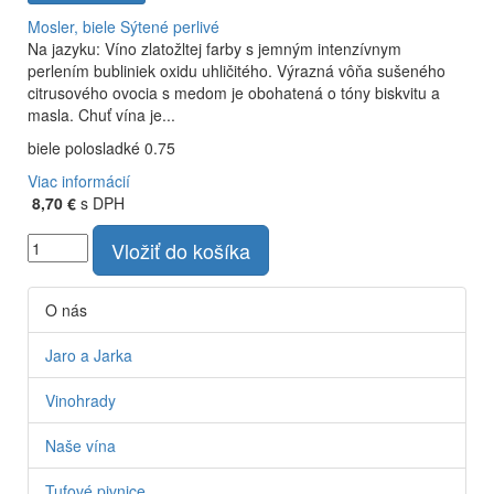
Mosler, biele
Sýtené perlivé
Na jazyku: Víno zlatožltej farby s jemným intenzívnym
perlením bubliniek oxidu uhličitého. Výrazná vôňa sušeného
citrusového ovocia s medom je obohatená o tóny biskvitu a
masla. Chuť vína je...
biele polosladké 0.75
Viac informácií
8,70 €
s DPH
Vložiť do košíka
O nás
Jaro a Jarka
Vinohrady
Naše vína
Tufové pivnice