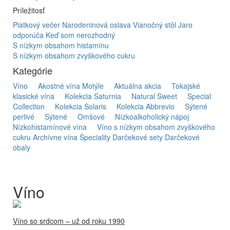
Príležitosť
Piatkový večer
Narodeninová oslava
Vianočný stôl
Jaro
odporúča
Keď som nerozhodný
S nízkym obsahom histamínu
S nízkym obsahom zvyškového cukru
Kategórie
Víno
Akostné vína Motýle
Aktuálna akcia
Tokajské
klasické vína
Kolekcia Saturnia
Natural Sweet
Special
Collection
Kolekcia Solaris
Kolekcia Abbrevio
Sýtené
perlivé
Sýtené
Omšové
Nízkoalkoholický nápoj
Nízkohistamínové vína
Víno s nízkym obsahom zvyškového
cukru
Archívne vína
Špeciality
Darčekové sety
Darčekové
obaly
Víno
Víno so srdcom – už od roku 1990