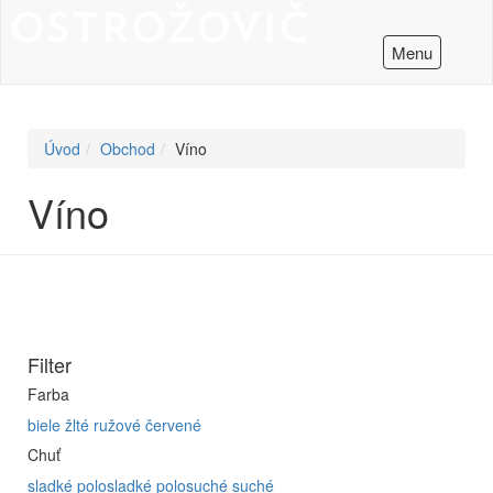
Menu
Úvod
Obchod
Víno
Víno
Filter
Farba
biele
žlté
ružové
červené
Chuť
sladké
polosladké
polosuché
suché