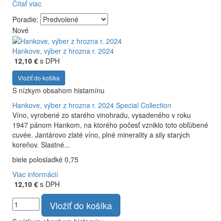
Čítať viac
Firma Ostrožovič je najstaršou privátnou firmou na
slovenskom Tokaji.
Poradie:
Nové
Vyrábame kvalitné odrodové a výberové vína. Ako prví sme
priniesli na slovenský trh sólo spracované vína z tokajských
odrôd Furmint, Lipovina a Muškát žltý reduktívnou
Hankove, výber z hrozna r. 2024
technológiou. Hrozno spracúvame najmodernejšími
12,10 €
s DPH
technológiami, vrátane riadenej fermentácie.
Vložiť do košíka
S nízkym obsahom histamínu
Hankove, výber z hrozna r. 2024
Special Collection
Víno, vyrobené zo starého vinohradu, vysadeného v roku
1947 pánom Hankom, na ktorého počesť vzniklo toto obľúbené
cuvée. Jantárovo zlaté víno, plné minerality a sily starých
koreňov. Slastné...
biele polosladké 0,75
Viac informácií
12,10 €
s DPH
Vložiť do košíka