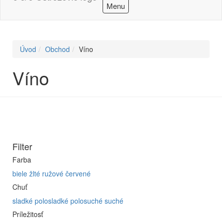
Menu
Úvod
Obchod
Víno
Víno
Filter
Farba
biele
žlté
ružové
červené
Chuť
sladké
polosladké
polosuché
suché
Príležitosť