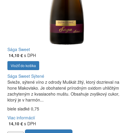
Sága Sweet
14,10 €
s DPH
Vložiť do košíka
Sága Sweet
Sýtené
Svieže, sýtené víno z odrody Muškát žltý, ktorý dozrieval na
hone Makovisko. Je obohatené prírodným oxidom uhličitým
zachyteným z kvasiaceho muštu. Obsahuje zvyškový cukor,
ktorý je v harmón...
biele sladké 0,75
Viac informácií
14,10 €
s DPH