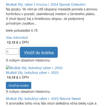
Muškát žltý, výber z hrozna r. 2024
Special Collection
Na jazyku: Vo vôni je cítiť ošúpaný mesiačik pomela s jemnou
horčinkou v pozadí, zastrieknutý medom z čerstvého plástu.
V chutí lipový čaj s limetkovou stopou. Je podporený
prírodným zvyškov...
biele polosladké 0,75
Viac informácií
12,10 €
s DPH
Vložiť do košíka
S nízkym obsahom histamínu
Muškát žltý, bobuľový výber r. 2023
14,10 €
s DPH
Vložiť do košíka
S nízkym obsahom histamínu
Muškát žltý, bobuľový výber r. 2023
Natural Sweet
V aromatike tohto vína Vás ohúri delikátna vôňa bielej ruže a