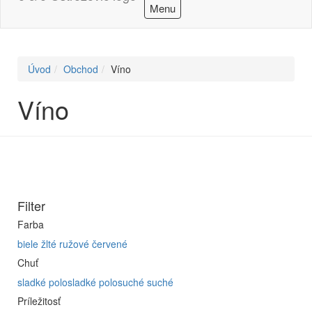
Menu
Úvod
Obchod
Víno
Víno
Filter
Farba
biele
žlté
ružové
červené
Chuť
sladké
polosladké
polosuché
suché
Príležitosť