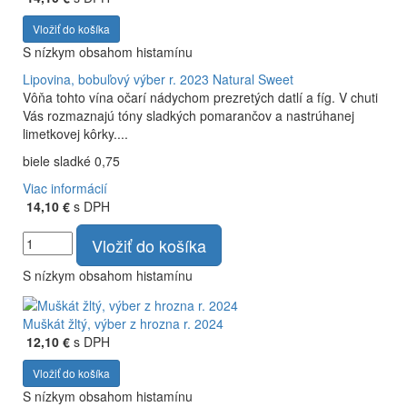
Vložiť do košíka
S nízkym obsahom histamínu
Lipovina, bobuľový výber r. 2023
Natural Sweet
Vôňa tohto vína očarí nádychom prezretých datlí a fíg. V chuti
Vás rozmaznajú tóny sladkých pomarančov a nastrúhanej
limetkovej kôrky....
biele sladké 0,75
Viac informácií
14,10 €
s DPH
Vložiť do košíka
S nízkym obsahom histamínu
Muškát žltý, výber z hrozna r. 2024
12,10 €
s DPH
Vložiť do košíka
S nízkym obsahom histamínu