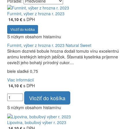
Poradie:
Vyrábame kvalitné odrodové a výberové vína. Ako prví sme
priniesli na slovenský trh sólo spracované vína z tokajských
Furmint, výber z hrozna r. 2023
odrôd Furmint, Lipovina a Muškát žltý reduktívnou
14,10 €
s DPH
technológiou. Hrozno spracúvame najmodernejšími
Vložiť do košíka
technológiami, vrátane riadenej fermentácie.
S nízkym obsahom histamínu
Furmint, výber z hrozna r. 2023
Natural Sweet
Slnkom dozreté bobule hrozna dodali tomuto vínu excelentnú
arómu krehkých letných jabĺčok. Šťavnatá kyselinka príjemne
osvieži jeho bohatý prírodný cukor....
biele sladké 0,75
Viac informácií
14,10 €
s DPH
Vložiť do košíka
S nízkym obsahom histamínu
Lipovina, bobuľový výber r. 2023
14,10 €
s DPH