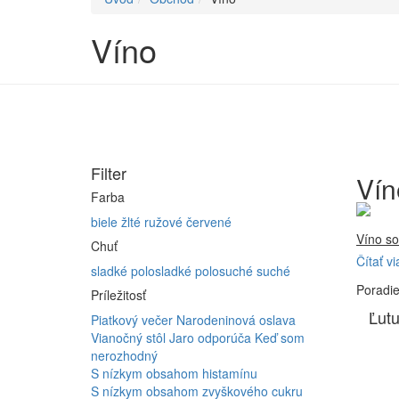
Víno
Filter
Vín
Farba
biele
žlté
ružové
červené
Víno so
Chuť
Čítať vi
Firma 
sladké
polosladké
polosuché
suché
Poradi
Vyrábam
Príležitosť
Furmint
Ľutu
Piatkový večer
Narodeninová oslava
ferment
Vianočný stôl
Jaro odporúča
Keď som
nerozhodný
S nízkym obsahom histamínu
S nízkym obsahom zvyškového cukru