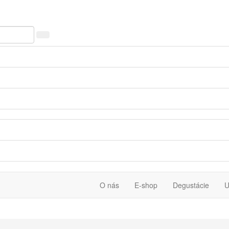
O nás
E-shop
Degustácie
U