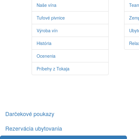
Naše vína
Team
Tufové pivnice
Zemp
Výroba vín
Ubyto
História
Relax
Ocenenia
Príbehy z Tokaja
Darčekové poukazy
Rezervácia ubytovania