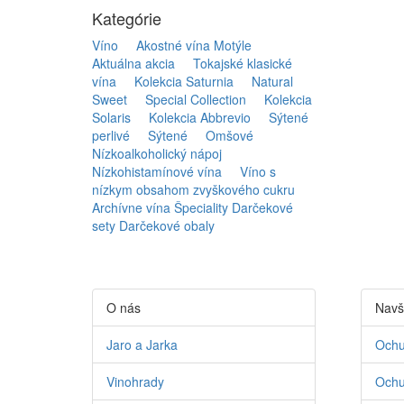
Kategórie
Víno
Akostné vína Motýle
Aktuálna akcia
Tokajské klasické
vína
Kolekcia Saturnia
Natural
Sweet
Special Collection
Kolekcia
Solaris
Kolekcia Abbrevio
Sýtené
perlivé
Sýtené
Omšové
Nízkoalkoholický nápoj
Nízkohistamínové vína
Víno s
nízkym obsahom zvyškového cukru
Archívne vína
Špeciality
Darčekové
sety
Darčekové obaly
O nás
Navš
Jaro a Jarka
Ochu
Vinohrady
Ochu