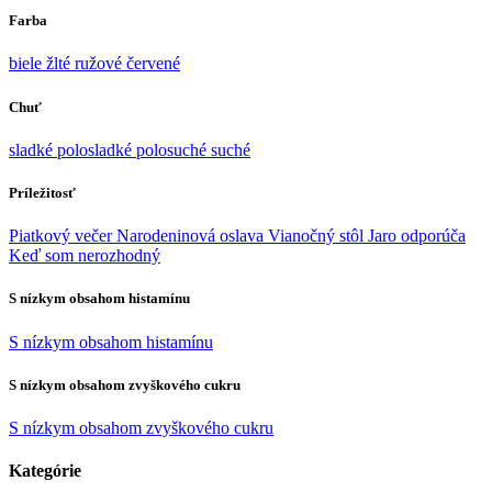
Farba
biele
žlté
ružové
červené
Chuť
sladké
polosladké
polosuché
suché
Príležitosť
Piatkový večer
Narodeninová oslava
Vianočný stôl
Jaro odporúča
Keď som nerozhodný
S nízkym obsahom histamínu
S nízkym obsahom histamínu
S nízkym obsahom zvyškového cukru
S nízkym obsahom zvyškového cukru
Kategórie