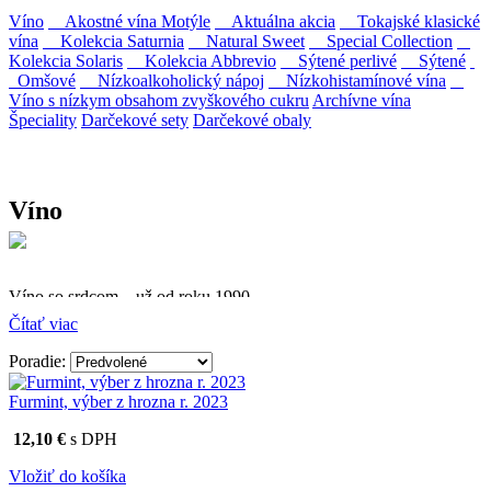
Víno
Akostné vína Motýle
Aktuálna akcia
Tokajské klasické
vína
Kolekcia Saturnia
Natural Sweet
Special Collection
Kolekcia Solaris
Kolekcia Abbrevio
Sýtené perlivé
Sýtené
Omšové
Nízkoalkoholický nápoj
Nízkohistamínové vína
Víno s nízkym obsahom zvyškového cukru
Archívne vína
Špeciality
Darčekové sety
Darčekové obaly
Víno
Víno so srdcom – už od roku 1990
Čítať viac
Firma Ostrožovič je najstaršou privátnou firmou na
slovenskom Tokaji.
Poradie:
Vyrábame kvalitné odrodové a výberové vína. Ako prví sme
Furmint, výber z hrozna r. 2023
priniesli na slovenský trh sólo spracované vína z tokajských odrôd
Furmint, Lipovina a Muškát žltý reduktívnou technológiou. Hrozno
12,10 €
s DPH
spracúvame najmodernejšími technológiami, vrátane riadenej
fermentácie.
Vložiť do košíka