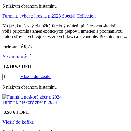
S nízkym obsahom histamínu
Furmint, výber z hrozna r. 2023
Special Collection
Na jazyku: Jasný zlatožltý farebný odtieň, plná ovocno-herbálna
vôňa pripomína zmes exotických grepov i limetiek s podmanivou
notou šťavnatých egrešov, zrelých kiwi a levandule. Pikantná min...
biele suché 0,75
Viac informácií
12,10 €
s DPH
Vložiť do košíka
S nízkym obsahom histamínu
Furmint, neskorý zber r. 2024
8,50 €
s DPH
Vložiť do košíka