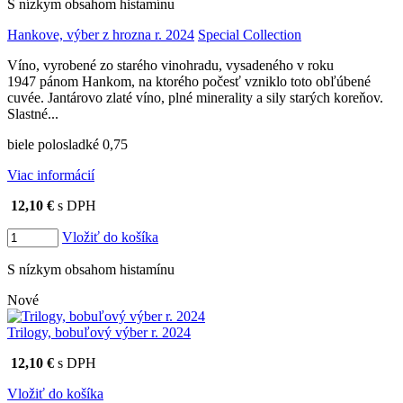
S nízkym obsahom histamínu
Hankove, výber z hrozna r. 2024
Special Collection
Víno, vyrobené zo starého vinohradu, vysadeného v roku
1947 pánom Hankom, na ktorého počesť vzniklo toto obľúbené
cuvée. Jantárovo zlaté víno, plné minerality a sily starých koreňov.
Slastné...
biele polosladké 0,75
Viac informácií
12,10 €
s DPH
Vložiť do košíka
S nízkym obsahom histamínu
Nové
Trilogy, bobuľový výber r. 2024
12,10 €
s DPH
Vložiť do košíka