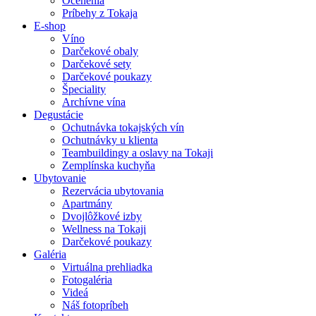
Ocenenia
Príbehy z Tokaja
E-shop
Víno
Darčekové obaly
Darčekové sety
Darčekové poukazy
Špeciality
Archívne vína
Degustácie
Ochutnávka tokajských vín
Ochutnávky u klienta
Teambuildingy a oslavy na Tokaji
Zemplínska kuchyňa
Ubytovanie
Rezervácia ubytovania
Apartmány
Dvojlôžkové izby
Wellness na Tokaji
Darčekové poukazy
Galéria
Virtuálna prehliadka
Fotogaléria
Videá
Náš fotopríbeh