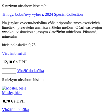
S nízkym obsahom histamínu
Trilogy, bobuľový výber r. 2024
Special Collection
Na jazyku: ovocno-herbálna vôňa pripomína zmes exotických
limetiek , prezretého ananásu a žltého melóna. Očarí vás svojou
vysokou viskozitou a jasným zlatožltým odtieňom. Pikantná,
minerálna...
biele polosladké 0,75
Viac informácií
12,10 €
s DPH
Vložiť do košíka
S nízkym obsahom histamínu
Mosler, biele
8,70 €
s DPH
Vložiť do košíka