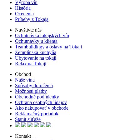
Výroba vín
História
Ocenenia
Príbehy z Tokaja
Navštívte nás
Ochutnávka tokajských vín
Ochutnávky u klienta
Teambuildingy a oslavy na Tokaji
Zemplínska kuchyňa
Ubytovanie na tokaji
Relax na Tokaji
Obchod
Naše vína
Spôsoby doručenia
Možnosti platby
Obchodné podmienky
Ochrana osobných údajov
Ako nakupovať v obchode
Reklamačný poriadok
Štatút súťaže
Kontakt