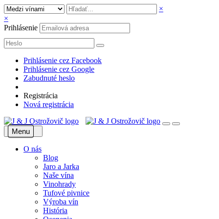
×
×
Prihlásenie
Prihlásenie cez Facebook
Prihlásenie cez Google
Zabudnuté heslo
Registrácia
Nová registrácia
Menu
O nás
Blog
Jaro a Jarka
Naše vína
Vinohrady
Tufové pivnice
Výroba vín
História