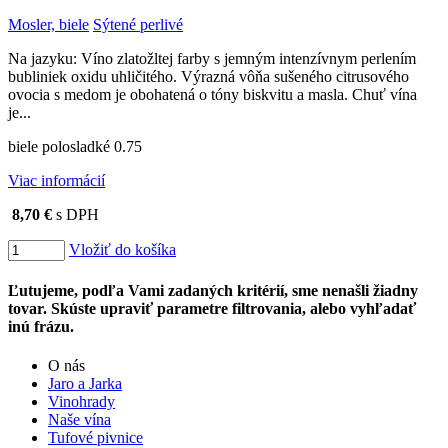
Mosler, biele
Sýtené perlivé
Na jazyku: Víno zlatožltej farby s jemným intenzívnym perlením
bubliniek oxidu uhličitého. Výrazná vôňa sušeného citrusového
ovocia s medom je obohatená o tóny biskvitu a masla. Chuť vína
je...
biele polosladké 0.75
Viac informácií
8,70 €
s DPH
Vložiť do košíka
Ľutujeme, podľa Vami zadaných kritérií, sme nenašli žiadny
tovar. Skúste upraviť parametre filtrovania, alebo vyhľadať
inú frázu.
O nás
Jaro a Jarka
Vinohrady
Naše vína
Tufové pivnice