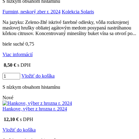
S nízkym obsahom histamínu
Furmint, neskorý zber r. 2024
Kolekcia Solaris
Na jazyku: Zeleno-žlté iskrivé farebné odlesky, vôňa rozkrojenej
maslovej hrušky obliatej agátovým medom posypaná nastrúhanou
kôrkou citrusov. Koncentrovaný minerálny buket vína sa otvorí po...
biele suché 0,75
Viac informácií
8,50 €
s DPH
Vložiť do košíka
S nízkym obsahom histamínu
Nové
Hankove, výber z hrozna r. 2024
12,10 €
s DPH
Vložiť do košíka