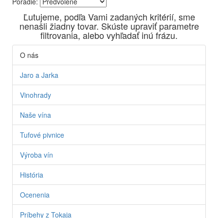
Poradie:
Vyrábame kvalitné odrodové a výberové vína. Ako prví sme
Ľutujeme, podľa Vami zadaných kritérií, sme
priniesli na slovenský trh sólo spracované vína z tokajských
nenašli žiadny tovar. Skúste upraviť parametre
odrôd Furmint, Lipovina a Muškát žltý reduktívnou
filtrovania, alebo vyhľadať inú frázu.
technológiou. Hrozno spracúvame najmodernejšími
technológiami, vrátane riadenej fermentácie.
O nás
Jaro a Jarka
Vinohrady
Naše vína
Tufové pivnice
Výroba vín
História
Ocenenia
Príbehy z Tokaja