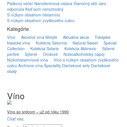
Piatkový večer
Narodeninová oslava
Vianočný stôl
Jaro
odporúča
Keď som nerozhodný
S nízkym obsahom histamínu
S nízkym obsahom zvyškového cukru
Kategórie
Víno
Akostné vína Motýle
Aktuálna akcia
Tokajské
klasické vína
Kolekcia Saturnia
Natural Sweet
Special
Collection
Kolekcia Solaris
Kolekcia Abbrevio
Sýtené
perlivé
Sýtené
Omšové
Nízkoalkoholický nápoj
Nízkohistamínové vína
Víno s nízkym obsahom zvyškového
cukru
Archívne vína
Špeciality
Darčekové sety
Darčekové
obaly
Víno
Víno so srdcom – už od roku 1990
Čítať viac
Firma Ostrožovič je najstaršou privátnou firmou na
slovenskom Tokaji.