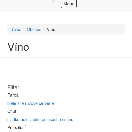
Menu
Úvod
Obchod
Víno
Víno
Filter
Farba
biele
žlté
ružové
červené
Chuť
sladké
polosladké
polosuché
suché
Príležitosť