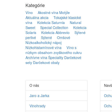
Kategórie
Víno
Akostné vína Motýle
Aktuálna akcia
Tokajské klasické
vína
Kolekcia Saturnia
Natural
Sweet
Special Collection
Kolekcia
Solaris
Kolekcia Abbrevio
Sýtené
perlivé
Sýtené
Omšové
Nízkoalkoholický nápoj
Nízkohistamínové vína
Víno s
nízkym obsahom zvyškového cukru
Archívne vína
Špeciality
Darčekové
sety
Darčekové obaly
O nás
Navš
Jaro a Jarka
Ochu
Vinohrady
Ochu