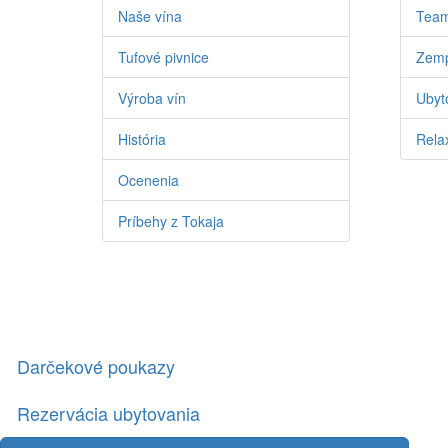
Naše vína
Team
Tufové pivnice
Zemp
Výroba vín
Ubyto
História
Relax
Ocenenia
Príbehy z Tokaja
Darčekové poukazy
Rezervácia ubytovania