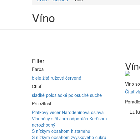
Víno
Filter
Vín
Farba
biele
žlté
ružové
červené
Víno so
Chuť
Čítať vi
Firma 
sladké
polosladké
polosuché
suché
Poradi
Vyrábam
Príležitosť
Furmint
Ľutu
Piatkový večer
Narodeninová oslava
ferment
Vianočný stôl
Jaro odporúča
Keď som
nerozhodný
S nízkym obsahom histamínu
S nízkym obsahom zvyškového cukru