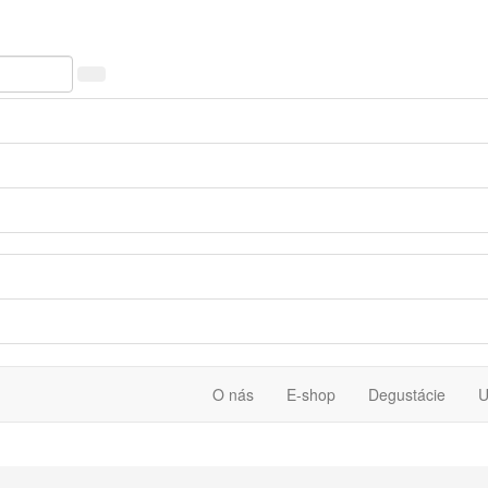
O nás
E-shop
Degustácie
U