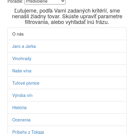
Poradie:
Vyrábame kvalitné odrodové a výberové vína. Ako prví sme
Ľutujeme, podľa Vami zadaných kritérií, sme
priniesli na slovenský trh sólo spracované vína z tokajských
nenašli žiadny tovar. Skúste upraviť parametre
odrôd Furmint, Lipovina a Muškát žltý reduktívnou
filtrovania, alebo vyhľadať inú frázu.
technológiou. Hrozno spracúvame najmodernejšími
technológiami, vrátane riadenej fermentácie.
O nás
Jaro a Jarka
Vinohrady
Naše vína
Tufové pivnice
Výroba vín
História
Ocenenia
Príbehy z Tokaja