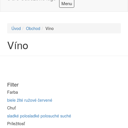
Menu
Úvod
Obchod
Víno
Víno
Filter
Farba
biele
žlté
ružové
červené
Chuť
sladké
polosladké
polosuché
suché
Príležitosť