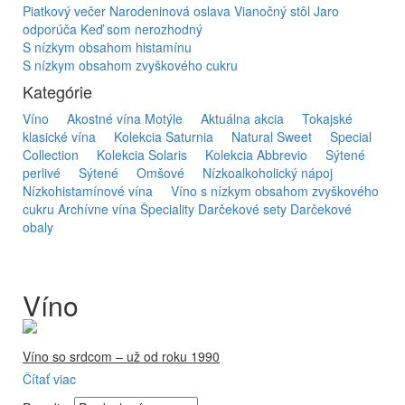
Piatkový večer
Narodeninová oslava
Vianočný stôl
Jaro
odporúča
Keď som nerozhodný
S nízkym obsahom histamínu
S nízkym obsahom zvyškového cukru
Kategórie
Víno
Akostné vína Motýle
Aktuálna akcia
Tokajské
klasické vína
Kolekcia Saturnia
Natural Sweet
Special
Collection
Kolekcia Solaris
Kolekcia Abbrevio
Sýtené
perlivé
Sýtené
Omšové
Nízkoalkoholický nápoj
Nízkohistamínové vína
Víno s nízkym obsahom zvyškového
cukru
Archívne vína
Špeciality
Darčekové sety
Darčekové
obaly
Víno
Víno so srdcom – už od roku 1990
Čítať viac
Firma Ostrožovič je najstaršou privátnou firmou na
slovenskom Tokaji.