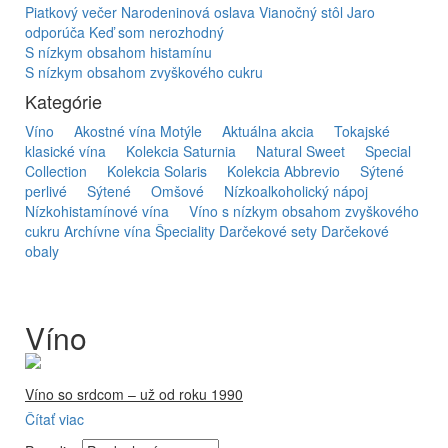
Piatkový večer
Narodeninová oslava
Vianočný stôl
Jaro
odporúča
Keď som nerozhodný
S nízkym obsahom histamínu
S nízkym obsahom zvyškového cukru
Kategórie
Víno
Akostné vína Motýle
Aktuálna akcia
Tokajské
klasické vína
Kolekcia Saturnia
Natural Sweet
Special
Collection
Kolekcia Solaris
Kolekcia Abbrevio
Sýtené
perlivé
Sýtené
Omšové
Nízkoalkoholický nápoj
Nízkohistamínové vína
Víno s nízkym obsahom zvyškového
cukru
Archívne vína
Špeciality
Darčekové sety
Darčekové
obaly
Víno
Víno so srdcom – už od roku 1990
Čítať viac
Firma Ostrožovič je najstaršou privátnou firmou na
slovenskom Tokaji.