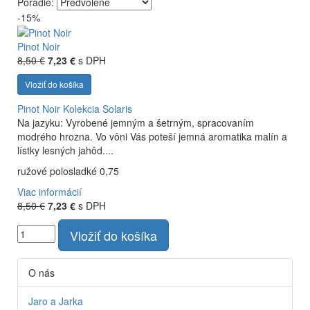
Poradie:
-15%
Vyrábame kvalitné odrodové a výberové vína. Ako prví sme
priniesli na slovenský trh sólo spracované vína z tokajských
odrôd Furmint, Lipovina a Muškát žltý reduktívnou
Pinot Noir
technológiou. Hrozno spracúvame najmodernejšími
8,50 €
7,23 €
s DPH
technológiami, vrátane riadenej fermentácie.
Vložiť do košíka
Pinot Noir
Kolekcia Solaris
Na jazyku: Vyrobené jemným a šetrným, spracovaním
modrého hrozna. Vo vôni Vás poteší jemná aromatika malín a
lístky lesných jahôd....
ružové polosladké 0,75
Viac informácií
8,50 €
7,23 €
s DPH
Vložiť do košíka
O nás
Jaro a Jarka