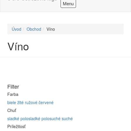
Menu
Úvod
Obchod
Víno
Víno
Filter
Farba
biele
žlté
ružové
červené
Chuť
sladké
polosladké
polosuché
suché
Príležitosť