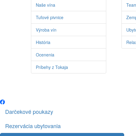
Naše vína
Team
Tufové pivnice
Zemp
Výroba vín
Ubyto
História
Relax
Ocenenia
Príbehy z Tokaja
Darčekové poukazy
Rezervácia ubytovania