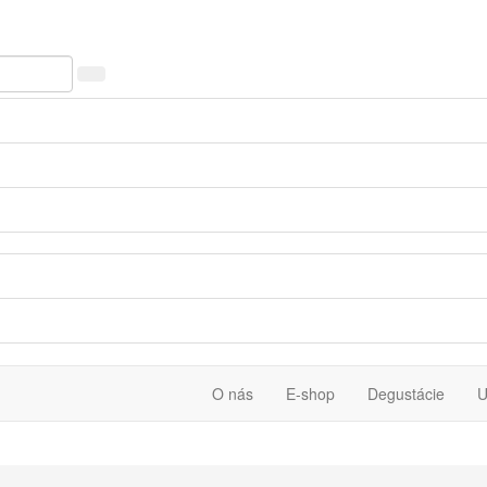
O nás
E-shop
Degustácie
U