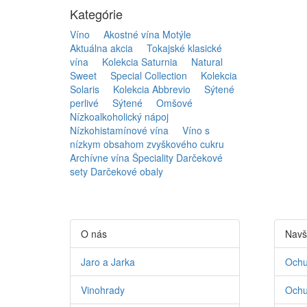
Kategórie
Víno
Akostné vína Motýle
Aktuálna akcia
Tokajské klasické
vína
Kolekcia Saturnia
Natural
Sweet
Special Collection
Kolekcia
Solaris
Kolekcia Abbrevio
Sýtené
perlivé
Sýtené
Omšové
Nízkoalkoholický nápoj
Nízkohistamínové vína
Víno s
nízkym obsahom zvyškového cukru
Archívne vína
Špeciality
Darčekové
sety
Darčekové obaly
O nás
Navš
Jaro a Jarka
Ochu
Vinohrady
Ochu