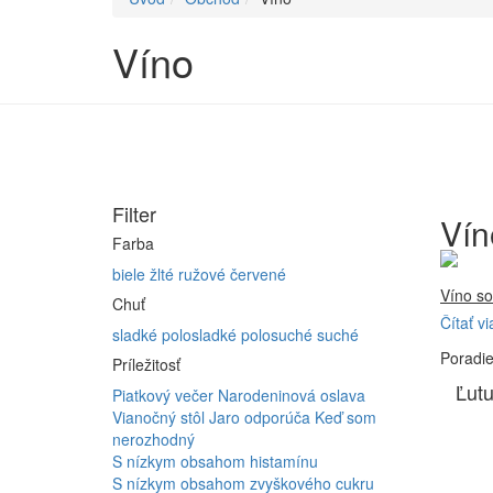
Víno
Filter
Vín
Farba
biele
žlté
ružové
červené
Víno so
Chuť
Čítať vi
Firma 
sladké
polosladké
polosuché
suché
Poradi
Vyrábam
Príležitosť
Furmint
Ľutu
Piatkový večer
Narodeninová oslava
ferment
Vianočný stôl
Jaro odporúča
Keď som
nerozhodný
S nízkym obsahom histamínu
S nízkym obsahom zvyškového cukru