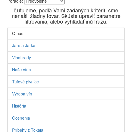
Poradie:
Vyrábame kvalitné odrodové a výberové vína. Ako prví sme
Ľutujeme, podľa Vami zadaných kritérií, sme
priniesli na slovenský trh sólo spracované vína z tokajských
nenašli žiadny tovar. Skúste upraviť parametre
odrôd Furmint, Lipovina a Muškát žltý reduktívnou
filtrovania, alebo vyhľadať inú frázu.
technológiou. Hrozno spracúvame najmodernejšími
technológiami, vrátane riadenej fermentácie.
O nás
Jaro a Jarka
Vinohrady
Naše vína
Tufové pivnice
Výroba vín
História
Ocenenia
Príbehy z Tokaja