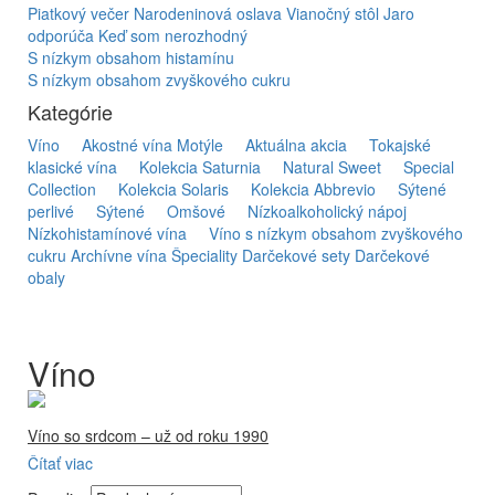
Piatkový večer
Narodeninová oslava
Vianočný stôl
Jaro
odporúča
Keď som nerozhodný
S nízkym obsahom histamínu
S nízkym obsahom zvyškového cukru
Kategórie
Víno
Akostné vína Motýle
Aktuálna akcia
Tokajské
klasické vína
Kolekcia Saturnia
Natural Sweet
Special
Collection
Kolekcia Solaris
Kolekcia Abbrevio
Sýtené
perlivé
Sýtené
Omšové
Nízkoalkoholický nápoj
Nízkohistamínové vína
Víno s nízkym obsahom zvyškového
cukru
Archívne vína
Špeciality
Darčekové sety
Darčekové
obaly
Víno
Víno so srdcom – už od roku 1990
Čítať viac
Firma Ostrožovič je najstaršou privátnou firmou na
slovenskom Tokaji.