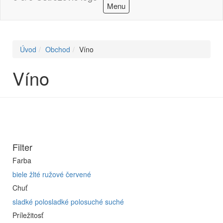
Menu
Úvod
Obchod
Víno
Víno
Filter
Farba
biele
žlté
ružové
červené
Chuť
sladké
polosladké
polosuché
suché
Príležitosť