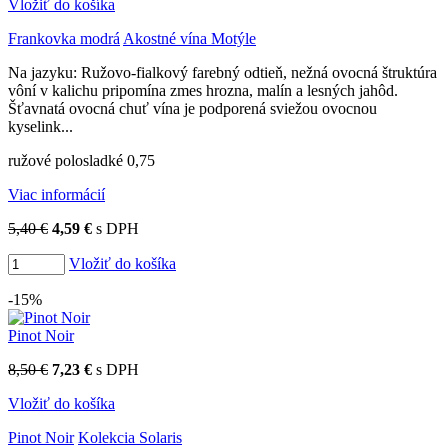
Vložiť do košíka
Frankovka modrá
Akostné vína Motýle
Na jazyku: Ružovo-fialkový farebný odtieň, nežná ovocná štruktúra
vôní v kalichu pripomína zmes hrozna, malín a lesných jahôd.
Šťavnatá ovocná chuť vína je podporená sviežou ovocnou
kyselink...
ružové polosladké 0,75
Viac informácií
5,40 €
4,59 €
s DPH
Vložiť do košíka
-15%
Pinot Noir
8,50 €
7,23 €
s DPH
Vložiť do košíka
Pinot Noir
Kolekcia Solaris