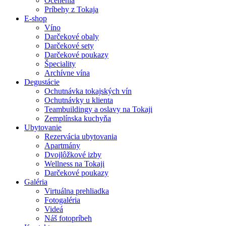
Ocenenia
Príbehy z Tokaja
E-shop
Víno
Darčekové obaly
Darčekové sety
Darčekové poukazy
Špeciality
Archívne vína
Degustácie
Ochutnávka tokajských vín
Ochutnávky u klienta
Teambuildingy a oslavy na Tokaji
Zemplínska kuchyňa
Ubytovanie
Rezervácia ubytovania
Apartmány
Dvojlôžkové izby
Wellness na Tokaji
Darčekové poukazy
Galéria
Virtuálna prehliadka
Fotogaléria
Videá
Náš fotopríbeh