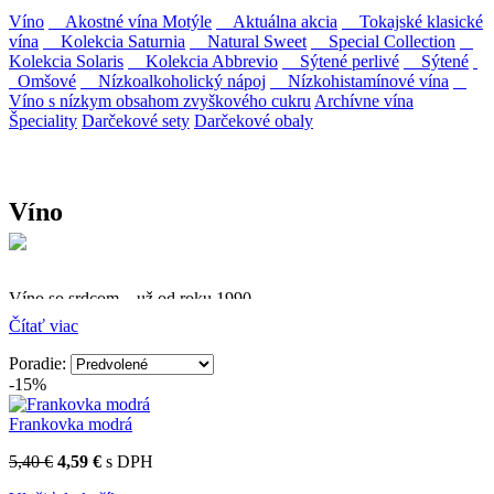
Víno
Akostné vína Motýle
Aktuálna akcia
Tokajské klasické
vína
Kolekcia Saturnia
Natural Sweet
Special Collection
Kolekcia Solaris
Kolekcia Abbrevio
Sýtené perlivé
Sýtené
Omšové
Nízkoalkoholický nápoj
Nízkohistamínové vína
Víno s nízkym obsahom zvyškového cukru
Archívne vína
Špeciality
Darčekové sety
Darčekové obaly
Víno
Víno so srdcom – už od roku 1990
Čítať viac
Firma Ostrožovič je najstaršou privátnou firmou na
slovenskom Tokaji.
Poradie:
-15%
Vyrábame kvalitné odrodové a výberové vína. Ako prví sme
priniesli na slovenský trh sólo spracované vína z tokajských odrôd
Frankovka modrá
Furmint, Lipovina a Muškát žltý reduktívnou technológiou. Hrozno
spracúvame najmodernejšími technológiami, vrátane riadenej
5,40 €
4,59 €
s DPH
fermentácie.