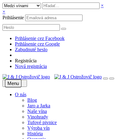
×
×
Prihlásenie
Prihlásenie cez Facebook
Prihlásenie cez Google
Zabudnuté heslo
Registrácia
Nová registrácia
Menu
O nás
Blog
Jaro a Jarka
Naše vína
Vinohrady
Tufové pivnice
Výroba vín
História