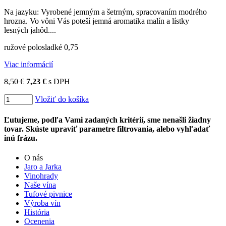
Na jazyku: Vyrobené jemným a šetrným, spracovaním modrého
hrozna. Vo vôni Vás poteší jemná aromatika malín a lístky
lesných jahôd....
ružové polosladké 0,75
Viac informácií
8,50 €
7,23 €
s DPH
Vložiť do košíka
Ľutujeme, podľa Vami zadaných kritérií, sme nenašli žiadny
tovar. Skúste upraviť parametre filtrovania, alebo vyhľadať
inú frázu.
O nás
Jaro a Jarka
Vinohrady
Naše vína
Tufové pivnice
Výroba vín
História
Ocenenia