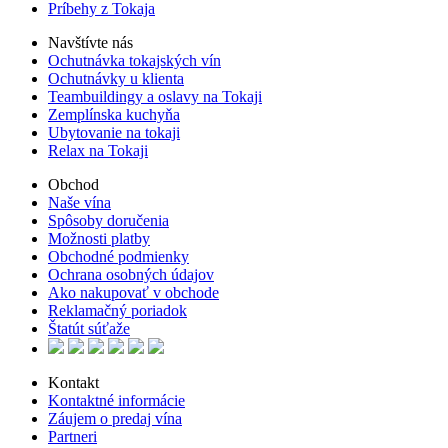
Príbehy z Tokaja
Navštívte nás
Ochutnávka tokajských vín
Ochutnávky u klienta
Teambuildingy a oslavy na Tokaji
Zemplínska kuchyňa
Ubytovanie na tokaji
Relax na Tokaji
Obchod
Naše vína
Spôsoby doručenia
Možnosti platby
Obchodné podmienky
Ochrana osobných údajov
Ako nakupovať v obchode
Reklamačný poriadok
Štatút súťaže
Kontakt
Kontaktné informácie
Záujem o predaj vína
Partneri