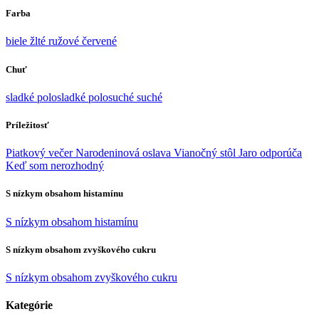
Farba
biele
žlté
ružové
červené
Chuť
sladké
polosladké
polosuché
suché
Príležitosť
Piatkový večer
Narodeninová oslava
Vianočný stôl
Jaro odporúča
Keď som nerozhodný
S nízkym obsahom histamínu
S nízkym obsahom histamínu
S nízkym obsahom zvyškového cukru
S nízkym obsahom zvyškového cukru
Kategórie