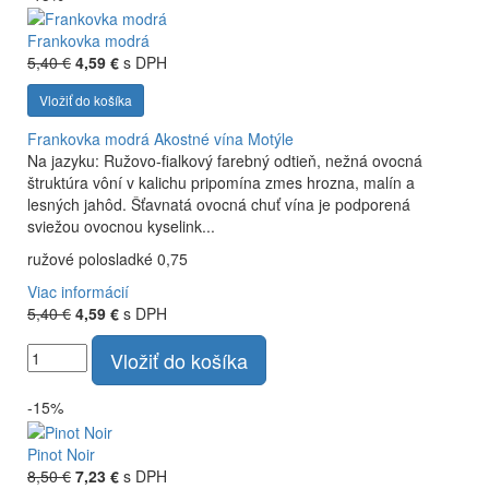
Frankovka modrá
5,40 €
4,59 €
s DPH
Vložiť do košíka
Frankovka modrá
Akostné vína Motýle
Na jazyku: Ružovo-fialkový farebný odtieň, nežná ovocná
štruktúra vôní v kalichu pripomína zmes hrozna, malín a
lesných jahôd. Šťavnatá ovocná chuť vína je podporená
sviežou ovocnou kyselink...
ružové polosladké 0,75
Viac informácií
5,40 €
4,59 €
s DPH
Vložiť do košíka
-15%
Pinot Noir
8,50 €
7,23 €
s DPH