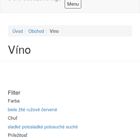
Menu
Úvod
Obchod
Víno
Víno
Filter
Farba
biele
žlté
ružové
červené
Chuť
sladké
polosladké
polosuché
suché
Príležitosť