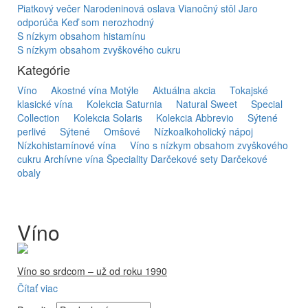
Piatkový večer
Narodeninová oslava
Vianočný stôl
Jaro
odporúča
Keď som nerozhodný
S nízkym obsahom histamínu
S nízkym obsahom zvyškového cukru
Kategórie
Víno
Akostné vína Motýle
Aktuálna akcia
Tokajské
klasické vína
Kolekcia Saturnia
Natural Sweet
Special
Collection
Kolekcia Solaris
Kolekcia Abbrevio
Sýtené
perlivé
Sýtené
Omšové
Nízkoalkoholický nápoj
Nízkohistamínové vína
Víno s nízkym obsahom zvyškového
cukru
Archívne vína
Špeciality
Darčekové sety
Darčekové
obaly
Víno
Víno so srdcom – už od roku 1990
Čítať viac
Firma Ostrožovič je najstaršou privátnou firmou na
slovenskom Tokaji.