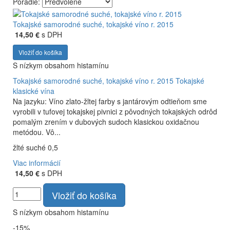
Poradie:
Vyrábame kvalitné odrodové a výberové vína. Ako prví sme
priniesli na slovenský trh sólo spracované vína z tokajských
Tokajské samorodné suché, tokajské víno r. 2015
odrôd Furmint, Lipovina a Muškát žltý reduktívnou
14,50 €
s DPH
technológiou. Hrozno spracúvame najmodernejšími
Vložiť do košíka
technológiami, vrátane riadenej fermentácie.
S nízkym obsahom histamínu
Tokajské samorodné suché, tokajské víno r. 2015
Tokajské
klasické vína
Na jazyku: Víno zlato-žltej farby s jantárovým odtieňom sme
vyrobili v tufovej tokajskej pivnici z pôvodných tokajských odrôd
pomalým zrením v dubových sudoch klasickou oxidačnou
metódou. Vô...
žlté suché 0,5
Viac informácií
14,50 €
s DPH
Vložiť do košíka
S nízkym obsahom histamínu
-15%