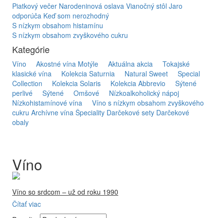
Piatkový večer
Narodeninová oslava
Vianočný stôl
Jaro
odporúča
Keď som nerozhodný
S nízkym obsahom histamínu
S nízkym obsahom zvyškového cukru
Kategórie
Víno
Akostné vína Motýle
Aktuálna akcia
Tokajské
klasické vína
Kolekcia Saturnia
Natural Sweet
Special
Collection
Kolekcia Solaris
Kolekcia Abbrevio
Sýtené
perlivé
Sýtené
Omšové
Nízkoalkoholický nápoj
Nízkohistamínové vína
Víno s nízkym obsahom zvyškového
cukru
Archívne vína
Špeciality
Darčekové sety
Darčekové
obaly
Víno
Víno so srdcom – už od roku 1990
Čítať viac
Firma Ostrožovič je najstaršou privátnou firmou na
slovenskom Tokaji.