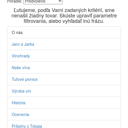
Poradie:
Vyrábame kvalitné odrodové a výberové vína. Ako prví sme
Ľutujeme, podľa Vami zadaných kritérií, sme
priniesli na slovenský trh sólo spracované vína z tokajských
nenašli žiadny tovar. Skúste upraviť parametre
odrôd Furmint, Lipovina a Muškát žltý reduktívnou
filtrovania, alebo vyhľadať inú frázu.
technológiou. Hrozno spracúvame najmodernejšími
technológiami, vrátane riadenej fermentácie.
O nás
Jaro a Jarka
Vinohrady
Naše vína
Tufové pivnice
Výroba vín
História
Ocenenia
Príbehy z Tokaja