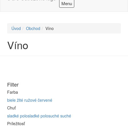
Menu
Úvod
Obchod
Víno
Víno
Filter
Farba
biele
žlté
ružové
červené
Chuť
sladké
polosladké
polosuché
suché
Príležitosť