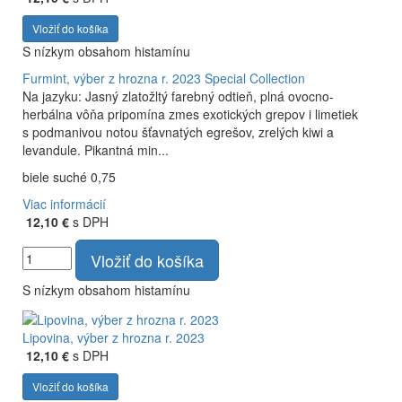
Vložiť do košíka
S nízkym obsahom histamínu
Furmint, výber z hrozna r. 2023
Special Collection
Na jazyku: Jasný zlatožltý farebný odtieň, plná ovocno-
herbálna vôňa pripomína zmes exotických grepov i limetiek
s podmanivou notou šťavnatých egrešov, zrelých kiwi a
levandule. Pikantná min...
biele suché 0,75
Viac informácií
12,10 €
s DPH
Vložiť do košíka
S nízkym obsahom histamínu
Lipovina, výber z hrozna r. 2023
12,10 €
s DPH
Vložiť do košíka