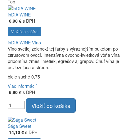
Top
inDIA WINE
6,90 €
s DPH
Vložiť do košíka
inDIA WINE
Víno
Víno svetlej zeleno-žltej farby s výraznejším buketom po
citrusovom ovocí. Intenzívna ovocno-kvietková vôňa vína
pripomína zmes limetiek, egrešov aj grepov. Chuť vína je
osviežujúca a stredn...
biele suché 0,75
Viac informácií
6,90 €
s DPH
Vložiť do košíka
Sága Sweet
14,10 €
s DPH