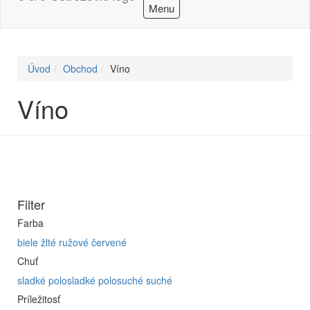
Menu
Úvod
Obchod
Víno
Víno
Filter
Farba
biele
žlté
ružové
červené
Chuť
sladké
polosladké
polosuché
suché
Príležitosť