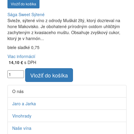
Vložiť do košíka
Sága Sweet
Sýtené
Svieže, sýtené víno z odrody Muškát žltý, ktorý dozrieval na
hone Makovisko. Je obohatené prírodným oxidom uhličitým
zachyteným z kvasiaceho muštu. Obsahuje zvyškový cukor,
ktorý je v harmón...
biele sladké 0,75
Viac informácií
14,10 €
s DPH
Vložiť do košíka
O nás
Jaro a Jarka
Vinohrady
Naše vína