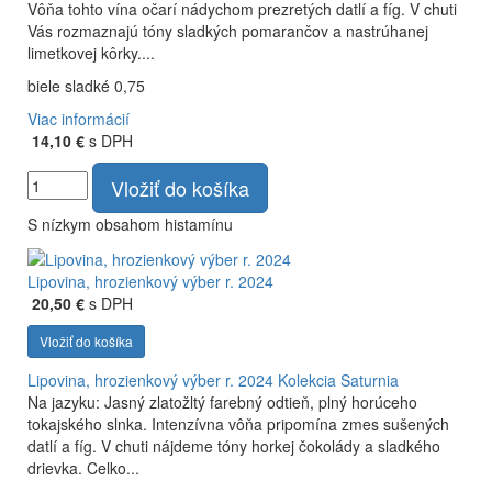
Vôňa tohto vína očarí nádychom prezretých datlí a fíg. V chuti
Vás rozmaznajú tóny sladkých pomarančov a nastrúhanej
limetkovej kôrky....
biele sladké 0,75
Viac informácií
14,10 €
s DPH
Vložiť do košíka
S nízkym obsahom histamínu
Lipovina, hrozienkový výber r. 2024
20,50 €
s DPH
Vložiť do košíka
Lipovina, hrozienkový výber r. 2024
Kolekcia Saturnia
Na jazyku: Jasný zlatožltý farebný odtieň, plný horúceho
tokajského slnka. Intenzívna vôňa pripomína zmes sušených
datlí a fíg. V chuti nájdeme tóny horkej čokolády a sladkého
drievka. Celko...