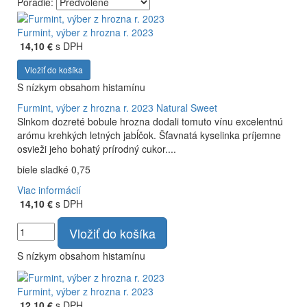
Poradie:
Vyrábame kvalitné odrodové a výberové vína. Ako prví sme
priniesli na slovenský trh sólo spracované vína z tokajských
Furmint, výber z hrozna r. 2023
odrôd Furmint, Lipovina a Muškát žltý reduktívnou
14,10 €
s DPH
technológiou. Hrozno spracúvame najmodernejšími
Vložiť do košíka
technológiami, vrátane riadenej fermentácie.
S nízkym obsahom histamínu
Furmint, výber z hrozna r. 2023
Natural Sweet
Slnkom dozreté bobule hrozna dodali tomuto vínu excelentnú
arómu krehkých letných jabĺčok. Šťavnatá kyselinka príjemne
osvieži jeho bohatý prírodný cukor....
biele sladké 0,75
Viac informácií
14,10 €
s DPH
Vložiť do košíka
S nízkym obsahom histamínu
Furmint, výber z hrozna r. 2023
12,10 €
s DPH