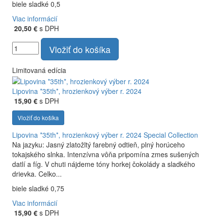
biele sladké 0,5
Viac informácií
20,50 €
s DPH
Vložiť do košíka
Limitovaná edícia
Lipovina *35th*, hrozienkový výber r. 2024
15,90 €
s DPH
Vložiť do košíka
Lipovina *35th*, hrozienkový výber r. 2024
Special Collection
Na jazyku: Jasný zlatožltý farebný odtieň, plný horúceho
tokajského slnka. Intenzívna vôňa pripomína zmes sušených
datlí a fíg. V chuti nájdeme tóny horkej čokolády a sladkého
drievka. Celko...
biele sladké 0,75
Viac informácií
15,90 €
s DPH