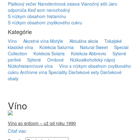
Piatkový večer
Narodeninová oslava
Vianočný stôl
Jaro
odporúča
Keď som nerozhodný
S nízkym obsahom histamínu
S nízkym obsahom zvyškového cukru
Kategórie
Víno
Akostné vína Motýle
Aktuálna akcia
Tokajské
klasické vína
Kolekcia Saturnia
Natural Sweet
Special
Collection
Kolekcia Solaris
Kolekcia Abbrevio
Sýtené
perlivé
Sýtené
Omšové
Nízkoalkoholický nápoj
Nízkohistamínové vína
Víno s nízkym obsahom zvyškového
cukru
Archívne vína
Špeciality
Darčekové sety
Darčekové
obaly
Víno
Víno so srdcom – už od roku 1990
Čítať viac
Firma Ostrožovič je najstaršou privátnou firmou na
slovenskom Tokaji.