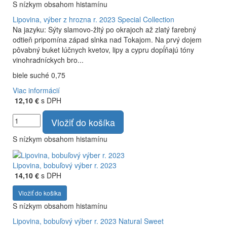
S nízkym obsahom histamínu
Lipovina, výber z hrozna r. 2023
Special Collection
Na jazyku: Sýty slamovo-žltý po okrajoch až zlatý farebný
odtieň pripomína západ slnka nad Tokajom. Na prvý dojem
pôvabný buket lúčnych kvetov, lipy a cypru dopĺňajú tóny
vinohradníckych bro...
biele suché 0,75
Viac informácií
12,10 €
s DPH
Vložiť do košíka
S nízkym obsahom histamínu
Lipovina, bobuľový výber r. 2023
14,10 €
s DPH
Vložiť do košíka
S nízkym obsahom histamínu
Lipovina, bobuľový výber r. 2023
Natural Sweet