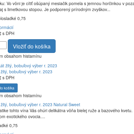
ku: Vo vôni je cítiť ošúpaný mesiačik pomela s jemnou horčinkou v poza
čaj s limetkovou stopou. Je podporený prírodným zvyškov...
olosladké 0,75
formácií
€
s DPH
Vložiť do košíka
ym obsahom histamínu
žltý, bobuľový výber r. 2023
€
s DPH
do košíka
ym obsahom histamínu
žltý, bobuľový výber r. 2023
Natural Sweet
tike tohto vína Vás ohúri delikátna vôňa bielej ruže a bazového kvetu.
m exotického ovocia....
ladké 0,75