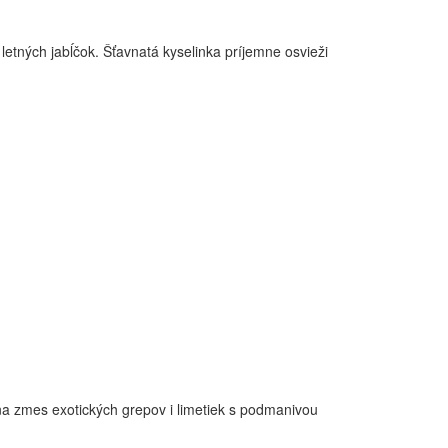
etných jabĺčok. Šťavnatá kyselinka príjemne osvieži
na zmes exotických grepov i limetiek s podmanivou