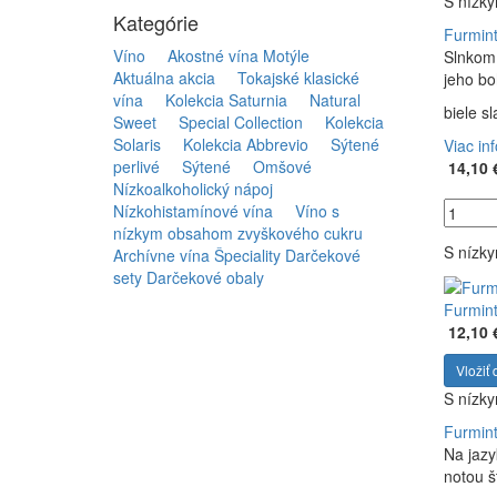
S nízk
Kategórie
Furmint
Víno
Akostné vína Motýle
Slnkom 
Aktuálna akcia
Tokajské klasické
jeho bo
vína
Kolekcia Saturnia
Natural
biele s
Sweet
Special Collection
Kolekcia
Solaris
Kolekcia Abbrevio
Sýtené
Viac in
perlivé
Sýtené
Omšové
14,10 
Nízkoalkoholický nápoj
Nízkohistamínové vína
Víno s
nízkym obsahom zvyškového cukru
S nízk
Archívne vína
Špeciality
Darčekové
sety
Darčekové obaly
Furmint
12,10 
Vložiť 
S nízk
Furmint
Na jazy
notou š