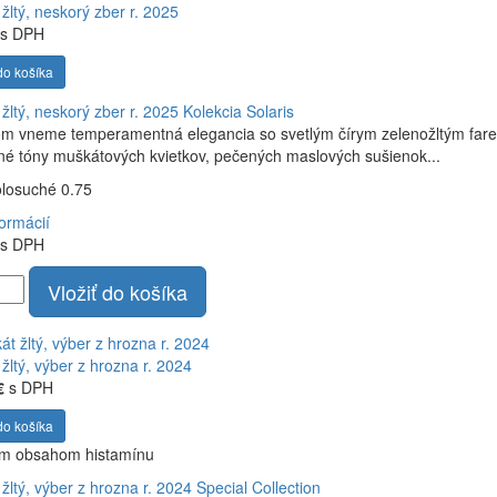
žltý, neskorý zber r. 2025
s DPH
do košíka
žltý, neskorý zber r. 2025
Kolekcia Solaris
om vneme temperamentná elegancia so svetlým čírym zelenožltým fare
é tóny muškátových kvietkov, pečených maslových sušienok...
olosuché 0.75
formácií
s DPH
Vložiť do košíka
žltý, výber z hrozna r. 2024
€
s DPH
do košíka
ym obsahom histamínu
žltý, výber z hrozna r. 2024
Special Collection