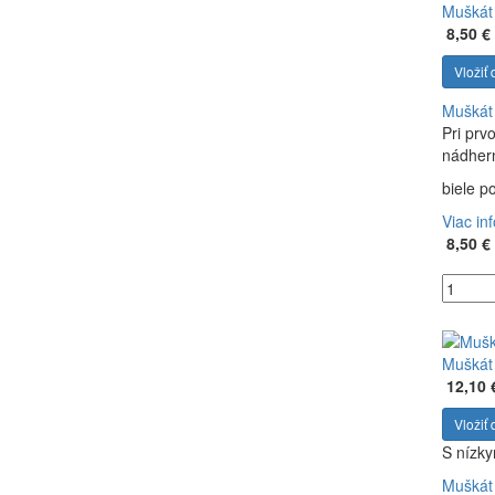
Muškát 
8,50 €
Vložiť 
Muškát 
Pri prv
nádhern
biele p
Viac in
8,50 €
Muškát 
12,10 
Vložiť 
S nízk
Muškát 