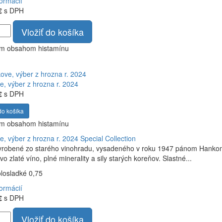
formácií
€
s DPH
Vložiť do košíka
ym obsahom histamínu
, výber z hrozna r. 2024
€
s DPH
do košíka
ym obsahom histamínu
, výber z hrozna r. 2024
Special Collection
yrobené zo starého vinohradu, vysadeného v roku 1947 pánom Hankom,
o zlaté víno, plné minerality a sily starých koreňov. Slastné...
olosladké 0,75
formácií
€
s DPH
Vložiť do košíka