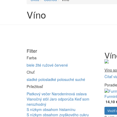
Víno
Filter
Vín
Farba
biele
žlté
ružové
červené
Víno so
Chuť
Čítať vi
Firma 
sladké
polosladké
polosuché
suché
Poradi
Vyrábam
Príležitosť
Furmint
Piatkový večer
Narodeninová oslava
ferment
Furmint
Vianočný stôl
Jaro odporúča
Keď som
14,10 
nerozhodný
S nízkym obsahom histamínu
Vložiť 
S nízkym obsahom zvyškového cukru