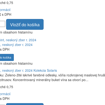
uché 0,75
formácií
€
s DPH
Vložiť do košíka
ym obsahom histamínu
, neskorý zber r. 2024
s DPH
do košíka
ym obsahom histamínu
, neskorý zber r. 2024
Kolekcia Solaris
ku: Zeleno-žlté iskrivé farebné odlesky, vôňa rozkrojenej maslovej h
citrusov. Koncentrovaný minerálny buket vína sa otvorí po...
uché 0,75
formácií
s DPH