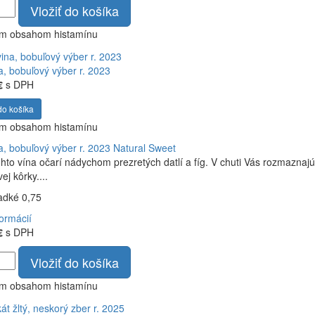
Vložiť do košíka
ym obsahom histamínu
a, bobuľový výber r. 2023
€
s DPH
do košíka
ym obsahom histamínu
a, bobuľový výber r. 2023
Natural Sweet
hto vína očarí nádychom prezretých datlí a fíg. V chuti Vás rozmazna
ej kôrky....
ladké 0,75
formácií
€
s DPH
Vložiť do košíka
ym obsahom histamínu