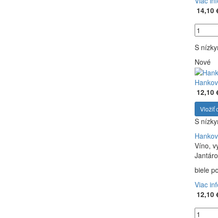
Viac in
14,10 
S nízk
Nové
Hankove
12,10 
Vložiť 
S nízk
Hankove
Víno, v
Jantárov
biele p
Viac in
12,10 