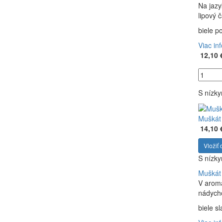
Na jazy
lipový 
biele p
Viac in
12,10 
S nízk
Muškát 
14,10 
Vložiť 
S nízk
Muškát 
V aroma
nádycho
biele s