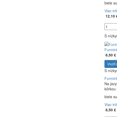
biele s
Viac in
12,10 
S nízk
Furmint
8,50 €
Vložiť 
S nízk
Furmint
Na jazy
kôrkou 
biele s
Viac in
8,50 €