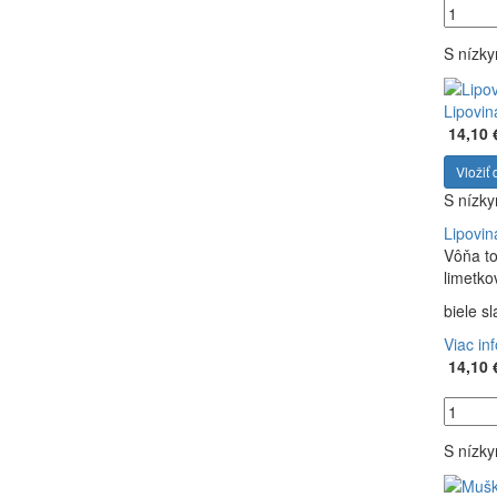
S nízk
Lipovin
14,10 
Vložiť 
S nízk
Lipovin
Vôňa to
limetkov
biele s
Viac in
14,10 
S nízk