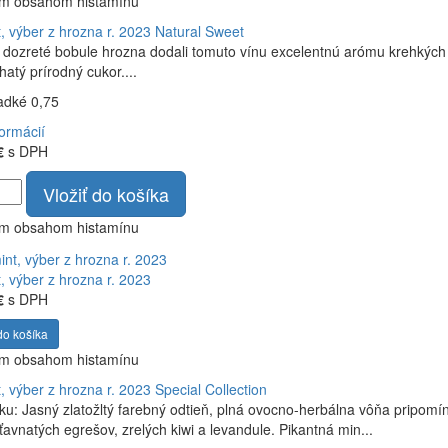
ym obsahom histamínu
, výber z hrozna r. 2023
Natural Sweet
dozreté bobule hrozna dodali tomuto vínu excelentnú arómu krehkých l
hatý prírodný cukor....
ladké 0,75
formácií
€
s DPH
Vložiť do košíka
ym obsahom histamínu
, výber z hrozna r. 2023
€
s DPH
do košíka
ym obsahom histamínu
, výber z hrozna r. 2023
Special Collection
ku: Jasný zlatožltý farebný odtieň, plná ovocno-herbálna vôňa pripomí
ťavnatých egrešov, zrelých kiwi a levandule. Pikantná min...