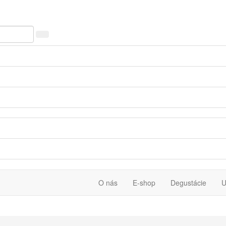
O nás
E-shop
Degustácie
U