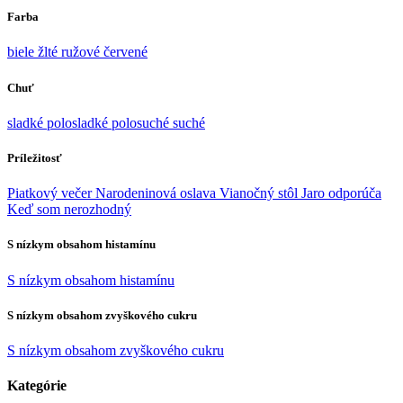
Farba
biele
žlté
ružové
červené
Chuť
sladké
polosladké
polosuché
suché
Príležitosť
Piatkový večer
Narodeninová oslava
Vianočný stôl
Jaro odporúča
Keď som nerozhodný
S nízkym obsahom histamínu
S nízkym obsahom histamínu
S nízkym obsahom zvyškového cukru
S nízkym obsahom zvyškového cukru
Kategórie