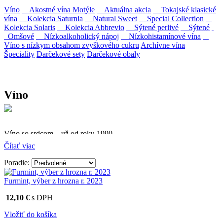
Víno
Akostné vína Motýle
Aktuálna akcia
Tokajské klasické
vína
Kolekcia Saturnia
Natural Sweet
Special Collection
Kolekcia Solaris
Kolekcia Abbrevio
Sýtené perlivé
Sýtené
Omšové
Nízkoalkoholický nápoj
Nízkohistamínové vína
Víno s nízkym obsahom zvyškového cukru
Archívne vína
Špeciality
Darčekové sety
Darčekové obaly
Víno
Víno so srdcom – už od roku 1990
Čítať viac
Firma Ostrožovič je najstaršou privátnou firmou na
slovenskom Tokaji.
Poradie:
Vyrábame kvalitné odrodové a výberové vína. Ako prví sme
Furmint, výber z hrozna r. 2023
priniesli na slovenský trh sólo spracované vína z tokajských odrôd
Furmint, Lipovina a Muškát žltý reduktívnou technológiou. Hrozno
12,10 €
s DPH
spracúvame najmodernejšími technológiami, vrátane riadenej
fermentácie.
Vložiť do košíka