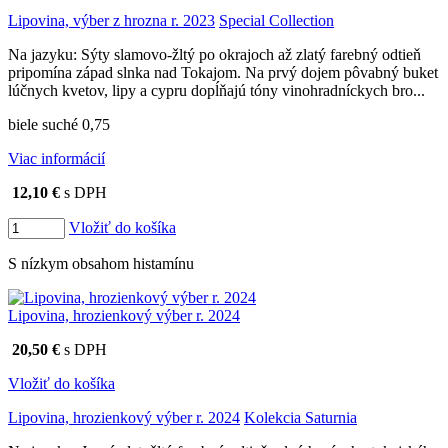
Lipovina, výber z hrozna r. 2023
Special Collection
Na jazyku: Sýty slamovo-žltý po okrajoch až zlatý farebný odtieň
pripomína západ slnka nad Tokajom. Na prvý dojem pôvabný buket
lúčnych kvetov, lipy a cypru dopĺňajú tóny vinohradníckych bro...
biele suché 0,75
Viac informácií
12,10 €
s DPH
Vložiť do košíka
S nízkym obsahom histamínu
Lipovina, hrozienkový výber r. 2024
20,50 €
s DPH
Vložiť do košíka
Lipovina, hrozienkový výber r. 2024
Kolekcia Saturnia