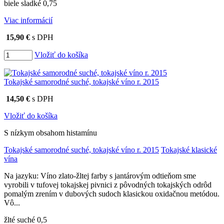
biele sladké 0,75
Viac informácií
15,90 €
s DPH
Vložiť do košíka
Tokajské samorodné suché, tokajské víno r. 2015
14,50 €
s DPH
Vložiť do košíka
S nízkym obsahom histamínu
Tokajské samorodné suché, tokajské víno r. 2015
Tokajské klasické
vína
Na jazyku: Víno zlato-žltej farby s jantárovým odtieňom sme
vyrobili v tufovej tokajskej pivnici z pôvodných tokajských odrôd
pomalým zrením v dubových sudoch klasickou oxidačnou metódou.
Vô...
žlté suché 0,5