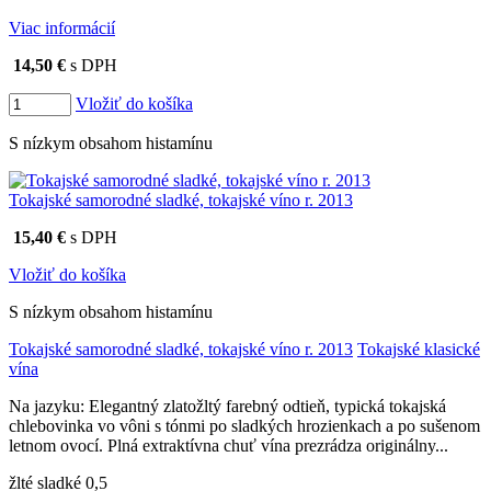
Viac informácií
14,50 €
s DPH
Vložiť do košíka
S nízkym obsahom histamínu
Tokajské samorodné sladké, tokajské víno r. 2013
15,40 €
s DPH
Vložiť do košíka
S nízkym obsahom histamínu
Tokajské samorodné sladké, tokajské víno r. 2013
Tokajské klasické
vína
Na jazyku: Elegantný zlatožltý farebný odtieň, typická tokajská
chlebovinka vo vôni s tónmi po sladkých hrozienkach a po sušenom
letnom ovocí. Plná extraktívna chuť vína prezrádza originálny...
žlté sladké 0,5