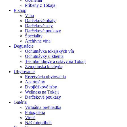
Ocenenia
Príbehy z Tokaja
E-shop
Víno
Darčekové obaly
Darčekové sety
Darčekové poukazy
Špeciality
Archívne vína
Degustácie
Ochutnávka tokajských vín
Ochutnávky u klienta
Teambuildingy a oslavy na Tokaji
Zemplínska kuchyňa
Ubytovanie
Rezervácia ubytovania
Apartmány
Dvojlôžkové izby
Wellness na Tokaji
Darčekové poukazy
Galéria
Virtuálna prehliadka
Fotogaléria
Videá
Náš fotopríbeh