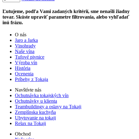
Ľutujeme, podľa Vami zadaných kritérií, sme nenašli žiadny
tovar. Skúste upraviť parametre filtrovania, alebo vyhľadať
inú frázu.
O nás
Jaro a Jarka
Vinohrady
Naše vína
Tufové pivnice
Výroba vín
História
Ocenenia
Príbehy z Tokaja
Navštívte nás
Ochutnávka tokajských vín
Ochutnávky u klienta
Teambuildingy a oslavy na Tokaji
Zemplínska kuchyňa
Ubytovanie na tokaji
Relax na Tokaji
Obchod