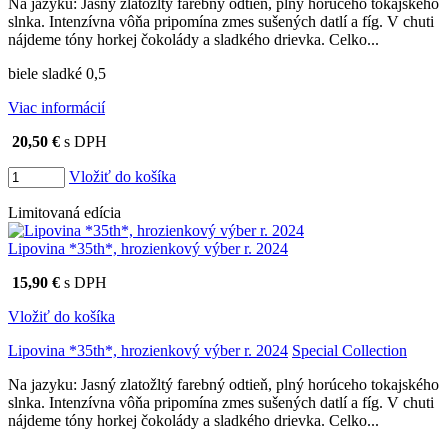
Na jazyku: Jasný zlatožltý farebný odtieň, plný horúceho tokajského
slnka. Intenzívna vôňa pripomína zmes sušených datlí a fíg. V chuti
nájdeme tóny horkej čokolády a sladkého drievka. Celko...
biele sladké 0,5
Viac informácií
20,50 €
s DPH
Vložiť do košíka
Limitovaná edícia
Lipovina *35th*, hrozienkový výber r. 2024
15,90 €
s DPH
Vložiť do košíka
Lipovina *35th*, hrozienkový výber r. 2024
Special Collection
Na jazyku: Jasný zlatožltý farebný odtieň, plný horúceho tokajského
slnka. Intenzívna vôňa pripomína zmes sušených datlí a fíg. V chuti
nájdeme tóny horkej čokolády a sladkého drievka. Celko...