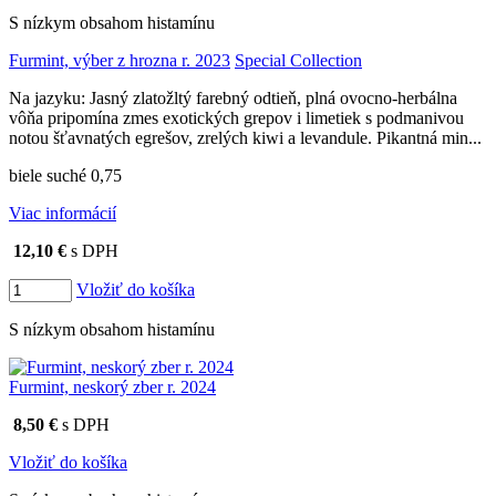
S nízkym obsahom histamínu
Furmint, výber z hrozna r. 2023
Special Collection
Na jazyku: Jasný zlatožltý farebný odtieň, plná ovocno-herbálna
vôňa pripomína zmes exotických grepov i limetiek s podmanivou
notou šťavnatých egrešov, zrelých kiwi a levandule. Pikantná min...
biele suché 0,75
Viac informácií
12,10 €
s DPH
Vložiť do košíka
S nízkym obsahom histamínu
Furmint, neskorý zber r. 2024
8,50 €
s DPH
Vložiť do košíka