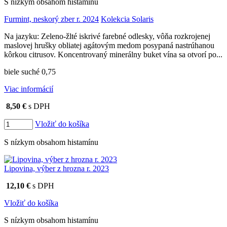
S nízkym obsahom histamínu
Furmint, neskorý zber r. 2024
Kolekcia Solaris
Na jazyku: Zeleno-žlté iskrivé farebné odlesky, vôňa rozkrojenej
maslovej hrušky obliatej agátovým medom posypaná nastrúhanou
kôrkou citrusov. Koncentrovaný minerálny buket vína sa otvorí po...
biele suché 0,75
Viac informácií
8,50 €
s DPH
Vložiť do košíka
S nízkym obsahom histamínu
Lipovina, výber z hrozna r. 2023
12,10 €
s DPH
Vložiť do košíka
S nízkym obsahom histamínu