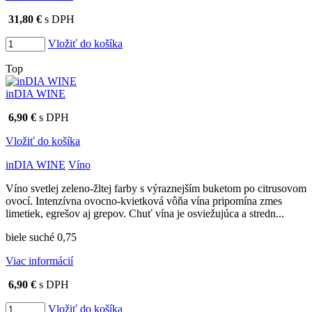
31,80 €
s DPH
Vložiť do košíka
Top
inDIA WINE
6,90 €
s DPH
Vložiť do košíka
inDIA WINE
Víno
Víno svetlej zeleno-žltej farby s výraznejším buketom po citrusovom
ovocí. Intenzívna ovocno-kvietková vôňa vína pripomína zmes
limetiek, egrešov aj grepov. Chuť vína je osviežujúca a stredn...
biele suché 0,75
Viac informácií
6,90 €
s DPH
Vložiť do košíka