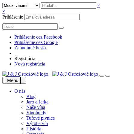
×
×
Prihlásenie
Prihlásenie cez Facebook
Prihlásenie cez Google
Zabudnuté heslo
Registrácia
Nová registrácia
Menu
O nás
Blog
Jaro a Jarka
Naše vína
Vinohrady
Tufové pivnice
Výroba vín
História