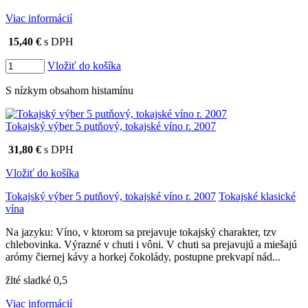
Viac informácií
15,40 €
s DPH
Vložiť do košíka
S nízkym obsahom histamínu
Tokajský výber 5 putňový, tokajské víno r. 2007
31,80 €
s DPH
Vložiť do košíka
Tokajský výber 5 putňový, tokajské víno r. 2007
Tokajské klasické
vína
Na jazyku: Víno, v ktorom sa prejavuje tokajský charakter, tzv
chlebovinka. Výrazné v chuti i vôni. V chuti sa prejavujú a miešajú
arómy čiernej kávy a horkej čokolády, postupne prekvapí nád...
žlté sladké 0,5
Viac informácií