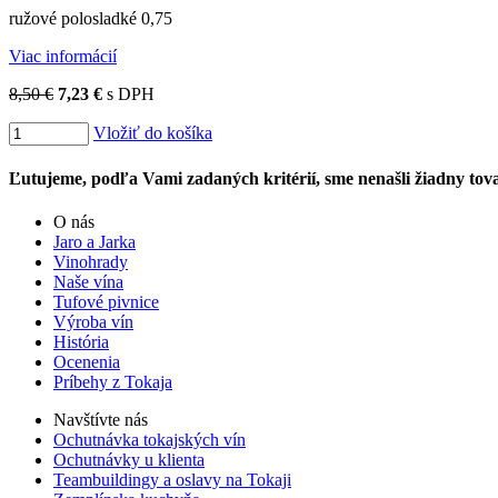
ružové polosladké 0,75
Viac informácií
8,50 €
7,23 €
s DPH
Vložiť do košíka
Ľutujeme, podľa Vami zadaných kritérií, sme nenašli žiadny tova
O nás
Jaro a Jarka
Vinohrady
Naše vína
Tufové pivnice
Výroba vín
História
Ocenenia
Príbehy z Tokaja
Navštívte nás
Ochutnávka tokajských vín
Ochutnávky u klienta
Teambuildingy a oslavy na Tokaji