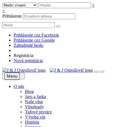
×
×
Prihlásenie
Prihlásenie cez Facebook
Prihlásenie cez Google
Zabudnuté heslo
Registrácia
Nová registrácia
Menu
O nás
Blog
Jaro a Jarka
Naše vína
Vinohrady
Tufové pivnice
Výroba vín
História