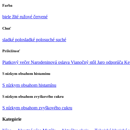
Farba
biele
žlté
ružové
červené
Chuť
sladké
polosladké
polosuché
suché
Príležitosť
Piatkový večer
Narodeninová oslava
Vianočný stôl
Jaro odporúča
Ke
S nízkym obsahom histamínu
S nízkym obsahom histamínu
S nízkym obsahom zvyškového cukru
S nízkym obsahom zvyškového cukru
Kategórie