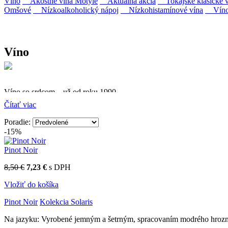
Víno
Akostné vína Motýle
Aktuálna akcia
Tokajské klasické v
Omšové
Nízkoalkoholický nápoj
Nízkohistamínové vína
Víno 
Víno
Víno so srdcom – už od roku 1990
Čítať viac
Firma Ostrožovič je najstaršou privátnou firmou na slovenskom 
Poradie:
Vyrábame kvalitné odrodové a výberové vína. Ako prví sme priniesli
-15%
najmodernejšími technológiami, vrátane riadenej fermentácie.
Pinot Noir
8,50 €
7,23 €
s DPH
Vložiť do košíka
Pinot Noir
Kolekcia Solaris
Na jazyku: Vyrobené jemným a šetrným, spracovaním modrého hrozna. 