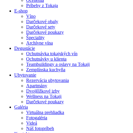
Ocenenia
Príbehy z Tokaja
E-shop
Víno
Darčekové obaly
Darčekové sety
Darčekové poukazy
Špeciality
Archívne vína
Degustácie
Ochutnávka tokajských vín
Ochutnávky u klienta
Teambuildingy a oslavy na Tokaji
Zemplínska kuchyňa
Ubytovanie
Rezervácia ubytovania
Apartmány
Dvojlôžkové izby
Wellness na Tokaji
Darčekové poukazy
Galéria
Virtuálna prehliadka
Fotogaléria
Videá
Náš fotopríbeh