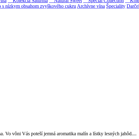
ína
Kolekcia Saturnia
Natural Sweet
Special Collection
Kolekc
s nízkym obsahom zvyškového cukru
Archívne vína
Špeciality
Darče
Tokaji.
 na slovenský trh sólo spracované vína z tokajských odrôd Furmint, L
Vo vôni Vás poteší jemná aromatika malín a lístky lesných jahôd....