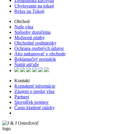
Zemplínska kuchyňa
Ubytovanie na tokaji
Relax na Tokaji
Obchod
Naše vína
Spôsoby doručenia
Možnosti platby
Obchodné podmienky
Ochrana osobných údajov
Ako nakupovať v obchode
Reklamačný poriadok
Štatút súťaže
Kontakt
Kontaktné informácie
Záujem o predaj vína
Partneri
Slovníček pojmov
Často kladené otázky