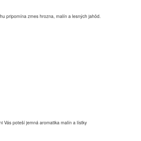
ichu pripomína zmes hrozna, malín a lesných jahôd.
 Vás poteší jemná aromatika malín a lístky