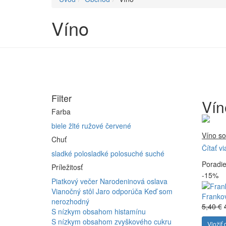
Víno
Filter
Vín
Farba
biele
žlté
ružové
červené
Víno so
Chuť
Čítať vi
Firma 
sladké
polosladké
polosuché
suché
Poradi
Vyrábam
Príležitosť
-15%
Furmint
Piatkový večer
Narodeninová oslava
ferment
Vianočný stôl
Jaro odporúča
Keď som
Franko
nerozhodný
5,40 €
S nízkym obsahom histamínu
S nízkym obsahom zvyškového cukru
Vložiť 