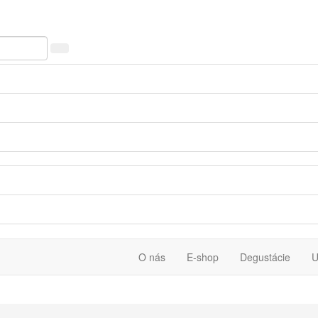
O nás
E-shop
Degustácie
U