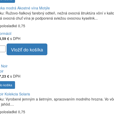
vka modrá
Akostné vína Motýle
ku: Ružovo-fialkový farebný odtieň, nežná ovocná štruktúra vôní v kal
á ovocná chuť vína je podporená sviežou ovocnou kyselink...
polosladké 0,75
formácií
4,59 €
s DPH
Vložiť do košíka
oir
7,23 €
s DPH
do košíka
oir
Kolekcia Solaris
ku: Vyrobené jemným a šetrným, spracovaním modrého hrozna. Vo vôni
jahôd....
polosladké 0,75