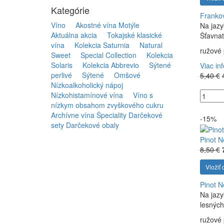
Kategórie
Franko
Víno
Akostné vína Motýle
Na jazy
Aktuálna akcia
Tokajské klasické
Šťavnat
vína
Kolekcia Saturnia
Natural
ružové 
Sweet
Special Collection
Kolekcia
Solaris
Kolekcia Abbrevio
Sýtené
Viac in
perlivé
Sýtené
Omšové
5,40 €
Nízkoalkoholický nápoj
Nízkohistamínové vína
Víno s
nízkym obsahom zvyškového cukru
Archívne vína
Špeciality
Darčekové
-15%
sety
Darčekové obaly
Pinot N
8,50 €
Vložiť 
Pinot N
Na jazy
lesných 
ružové 