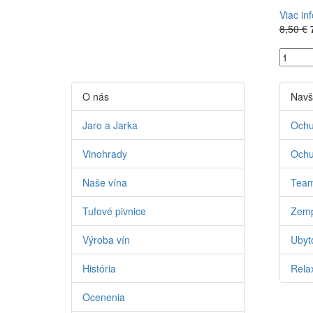
Viac in
8,50 €
O nás
Navš
Jaro a Jarka
Ochu
Vinohrady
Ochu
Naše vína
Team
Tufové pivnice
Zemp
Výroba vín
Ubyto
História
Relax
Ocenenia