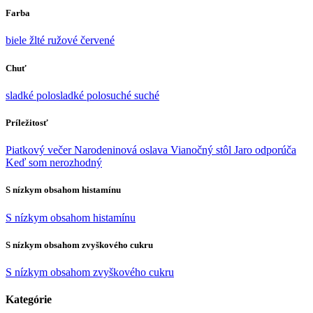
Farba
biele
žlté
ružové
červené
Chuť
sladké
polosladké
polosuché
suché
Príležitosť
Piatkový večer
Narodeninová oslava
Vianočný stôl
Jaro odporúča
Keď som nerozhodný
S nízkym obsahom histamínu
S nízkym obsahom histamínu
S nízkym obsahom zvyškového cukru
S nízkym obsahom zvyškového cukru
Kategórie