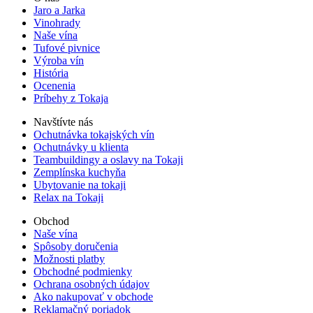
Jaro a Jarka
Vinohrady
Naše vína
Tufové pivnice
Výroba vín
História
Ocenenia
Príbehy z Tokaja
Navštívte nás
Ochutnávka tokajských vín
Ochutnávky u klienta
Teambuildingy a oslavy na Tokaji
Zemplínska kuchyňa
Ubytovanie na tokaji
Relax na Tokaji
Obchod
Naše vína
Spôsoby doručenia
Možnosti platby
Obchodné podmienky
Ochrana osobných údajov
Ako nakupovať v obchode
Reklamačný poriadok