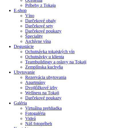
Ocenenia
Príbehy z Tokaja
E-shop
Víno
Darčekové obaly
Darčekové sety
Darčekové poukazy
Špeciality
Archívne vína
Degustácie
Ochutnávka tokajských vín
Ochutnávky u klienta
Teambuildingy a oslavy na Tokaji
Zemplínska kuchyňa
Ubytovanie
Rezervácia ubytovania
Apartmány
Dvojlôžkové izby
Wellness na Tokaji
Darčekové poukazy
Galéria
Virtuálna prehliadka
Fotogaléria
Videá
Náš fotopríbeh