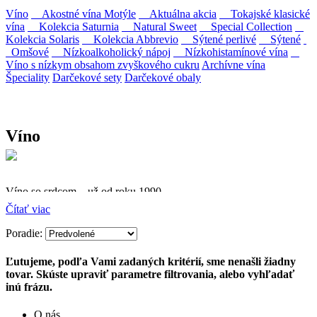
Víno
Akostné vína Motýle
Aktuálna akcia
Tokajské klasické
vína
Kolekcia Saturnia
Natural Sweet
Special Collection
Kolekcia Solaris
Kolekcia Abbrevio
Sýtené perlivé
Sýtené
Omšové
Nízkoalkoholický nápoj
Nízkohistamínové vína
Víno s nízkym obsahom zvyškového cukru
Archívne vína
Špeciality
Darčekové sety
Darčekové obaly
Víno
Víno so srdcom – už od roku 1990
Čítať viac
Firma Ostrožovič je najstaršou privátnou firmou na
slovenskom Tokaji.
Poradie:
Vyrábame kvalitné odrodové a výberové vína. Ako prví sme
Ľutujeme, podľa Vami zadaných kritérií, sme nenašli žiadny
priniesli na slovenský trh sólo spracované vína z tokajských odrôd
tovar. Skúste upraviť parametre filtrovania, alebo vyhľadať
Furmint, Lipovina a Muškát žltý reduktívnou technológiou. Hrozno
inú frázu.
spracúvame najmodernejšími technológiami, vrátane riadenej
fermentácie.
O nás