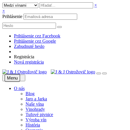
×
×
Prihlásenie
Prihlásenie cez Facebook
Prihlásenie cez Google
Zabudnuté heslo
Registrácia
Nová registrácia
Menu
O nás
Blog
Jaro a Jarka
Naše vína
Vinohrady
Tufové pivnice
Výroba vín
História