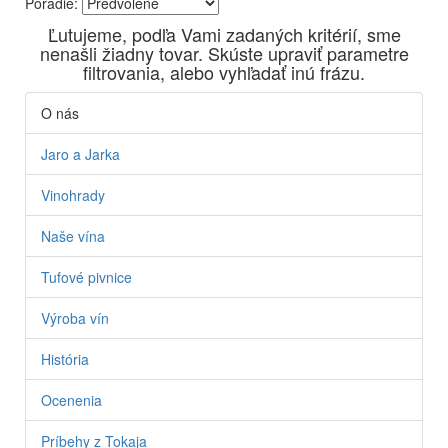
Poradie:
Vyrábame kvalitné odrodové a výberové vína. Ako prví sme
Ľutujeme, podľa Vami zadaných kritérií, sme
priniesli na slovenský trh sólo spracované vína z tokajských
nenašli žiadny tovar. Skúste upraviť parametre
odrôd Furmint, Lipovina a Muškát žltý reduktívnou
filtrovania, alebo vyhľadať inú frázu.
technológiou. Hrozno spracúvame najmodernejšími
technológiami, vrátane riadenej fermentácie.
O nás
Jaro a Jarka
Vinohrady
Naše vína
Tufové pivnice
Výroba vín
História
Ocenenia
Príbehy z Tokaja