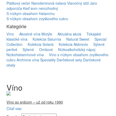
Piatkový večer
Narodeninová oslava
Vianočný stôl
Jaro
odporúča
Keď som nerozhodný
S nízkym obsahom histamínu
S nízkym obsahom zvyškového cukru
Kategórie
Víno
Akostné vína Motýle
Aktuálna akcia
Tokajské
klasické vína
Kolekcia Saturnia
Natural Sweet
Special
Collection
Kolekcia Solaris
Kolekcia Abbrevio
Sýtené
perlivé
Sýtené
Omšové
Nízkoalkoholický nápoj
Nízkohistamínové vína
Víno s nízkym obsahom zvyškového
cukru
Archívne vína
Špeciality
Darčekové sety
Darčekové
obaly
Víno
Víno so srdcom – už od roku 1990
Čítať viac
Firma Ostrožovič je najstaršou privátnou firmou na
slovenskom Tokaji.