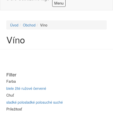
Menu
Úvod
Obchod
Víno
Víno
Filter
Farba
biele
žlté
ružové
červené
Chuť
sladké
polosladké
polosuché
suché
Príležitosť