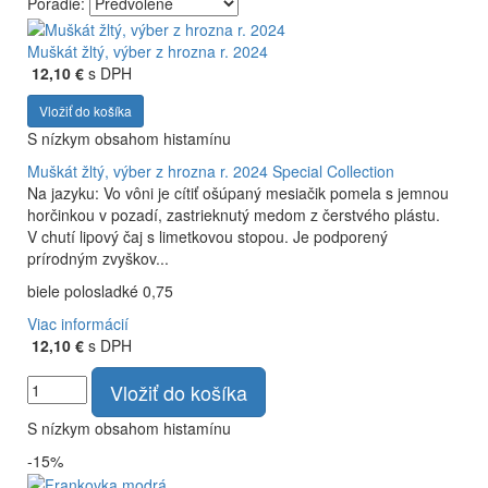
Poradie:
Vyrábame kvalitné odrodové a výberové vína. Ako prví sme
priniesli na slovenský trh sólo spracované vína z tokajských
Muškát žltý, výber z hrozna r. 2024
odrôd Furmint, Lipovina a Muškát žltý reduktívnou
12,10 €
s DPH
technológiou. Hrozno spracúvame najmodernejšími
Vložiť do košíka
technológiami, vrátane riadenej fermentácie.
S nízkym obsahom histamínu
Muškát žltý, výber z hrozna r. 2024
Special Collection
Na jazyku: Vo vôni je cítiť ošúpaný mesiačik pomela s jemnou
horčinkou v pozadí, zastrieknutý medom z čerstvého plástu.
V chutí lipový čaj s limetkovou stopou. Je podporený
prírodným zvyškov...
biele polosladké 0,75
Viac informácií
12,10 €
s DPH
Vložiť do košíka
S nízkym obsahom histamínu
-15%