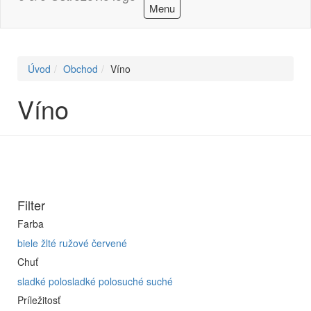
Menu
Úvod
Obchod
Víno
Víno
Filter
Farba
biele
žlté
ružové
červené
Chuť
sladké
polosladké
polosuché
suché
Príležitosť