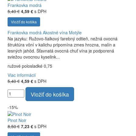
Frankovka modrá
5,40 €
4,59 €
s DPH
Vložiť do košíka
Frankovka modrá
Akostné vína Motýle
Na jazyku: Ružovo-fialkový farebný odtieň, nežná ovocná
štruktúra vôní v kalichu pripomína zmes hrozna, malín a
lesných jahôd. Šťavnatá ovocná chuť vína je podporená
sviežou ovocnou kyselink...
ružové polosladké 0,75
Viac informácií
5,40 €
4,59 €
s DPH
Vložiť do košíka
-15%
Pinot Noir
8,50 €
7,23 €
s DPH