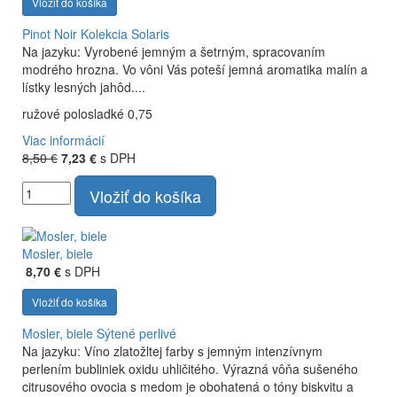
Vložiť do košíka
Pinot Noir
Kolekcia Solaris
Na jazyku: Vyrobené jemným a šetrným, spracovaním
modrého hrozna. Vo vôni Vás poteší jemná aromatika malín a
lístky lesných jahôd....
ružové polosladké 0,75
Viac informácií
8,50 €
7,23 €
s DPH
Vložiť do košíka
Mosler, biele
8,70 €
s DPH
Vložiť do košíka
Mosler, biele
Sýtené perlivé
Na jazyku: Víno zlatožltej farby s jemným intenzívnym
perlením bubliniek oxidu uhličitého. Výrazná vôňa sušeného
citrusového ovocia s medom je obohatená o tóny biskvitu a