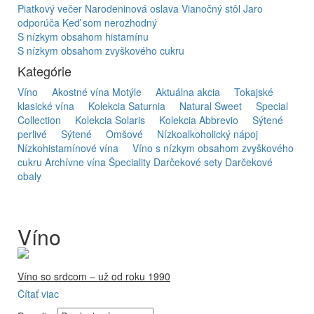
Piatkový večer
Narodeninová oslava
Vianočný stôl
Jaro
odporúča
Keď som nerozhodný
S nízkym obsahom histamínu
S nízkym obsahom zvyškového cukru
Kategórie
Víno
Akostné vína Motýle
Aktuálna akcia
Tokajské
klasické vína
Kolekcia Saturnia
Natural Sweet
Special
Collection
Kolekcia Solaris
Kolekcia Abbrevio
Sýtené
perlivé
Sýtené
Omšové
Nízkoalkoholický nápoj
Nízkohistamínové vína
Víno s nízkym obsahom zvyškového
cukru
Archívne vína
Špeciality
Darčekové sety
Darčekové
obaly
Víno
Víno so srdcom – už od roku 1990
Čítať viac
Firma Ostrožovič je najstaršou privátnou firmou na
slovenskom Tokaji.