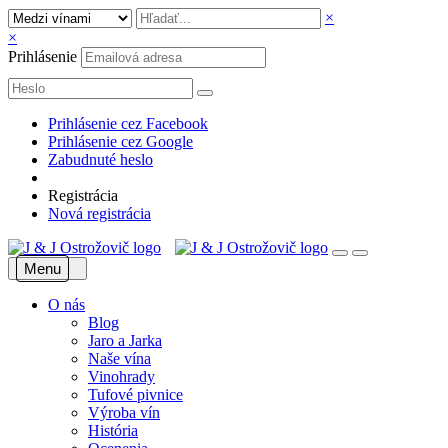
×
×
Prihlásenie
Prihlásenie cez Facebook
Prihlásenie cez Google
Zabudnuté heslo
Registrácia
Nová registrácia
Menu
O nás
Blog
Jaro a Jarka
Naše vína
Vinohrady
Tufové pivnice
Výroba vín
História