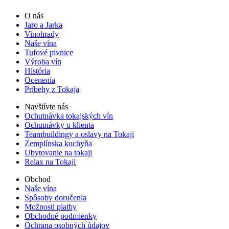
O nás
Jaro a Jarka
Vinohrady
Naše vína
Tufové pivnice
Výroba vín
História
Ocenenia
Príbehy z Tokaja
Navštívte nás
Ochutnávka tokajských vín
Ochutnávky u klienta
Teambuildingy a oslavy na Tokaji
Zemplínska kuchyňa
Ubytovanie na tokaji
Relax na Tokaji
Obchod
Naše vína
Spôsoby doručenia
Možnosti platby
Obchodné podmienky
Ochrana osobných údajov