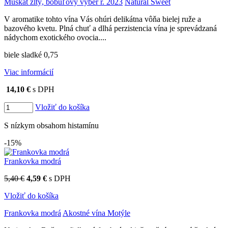
Muškát žltý, bobuľový výber r. 2023
Natural Sweet
V aromatike tohto vína Vás ohúri delikátna vôňa bielej ruže a
bazového kvetu. Plná chuť a dlhá perzistencia vína je sprevádzaná
nádychom exotického ovocia....
biele sladké 0,75
Viac informácií
14,10 €
s DPH
Vložiť do košíka
S nízkym obsahom histamínu
-15%
Frankovka modrá
5,40 €
4,59 €
s DPH
Vložiť do košíka
Frankovka modrá
Akostné vína Motýle