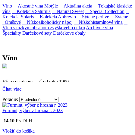
Víno
Akostné vína Motýle
Aktuálna akcia
Tokajské klasické
vína
Kolekcia Saturnia
Natural Sweet
Special Collection
Kolekcia Solaris
Kolekcia Abbrevio
Sýtené perlivé
Sýtené
Omšové
Nízkoalkoholický nápoj
Nízkohistamínové vína
Víno s nízkym obsahom zvyškového cukru
Archívne vína
Špeciality
Darčekové sety
Darčekové obaly
Víno
Víno so srdcom – už od roku 1990
Čítať viac
Firma Ostrožovič je najstaršou privátnou firmou na
slovenskom Tokaji.
Poradie:
Vyrábame kvalitné odrodové a výberové vína. Ako prví sme
Furmint, výber z hrozna r. 2023
priniesli na slovenský trh sólo spracované vína z tokajských odrôd
Furmint, Lipovina a Muškát žltý reduktívnou technológiou. Hrozno
14,10 €
s DPH
spracúvame najmodernejšími technológiami, vrátane riadenej
fermentácie.
Vložiť do košíka