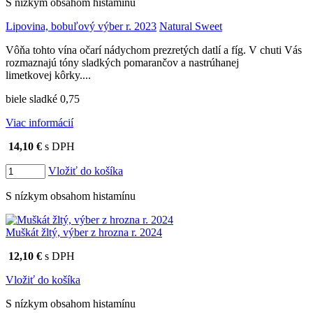
S nízkym obsahom histamínu
Lipovina, bobuľový výber r. 2023
Natural Sweet
Vôňa tohto vína očarí nádychom prezretých datlí a fíg. V chuti Vás
rozmaznajú tóny sladkých pomarančov a nastrúhanej
limetkovej kôrky....
biele sladké 0,75
Viac informácií
14,10 €
s DPH
Vložiť do košíka
S nízkym obsahom histamínu
Muškát žltý, výber z hrozna r. 2024
12,10 €
s DPH
Vložiť do košíka
S nízkym obsahom histamínu