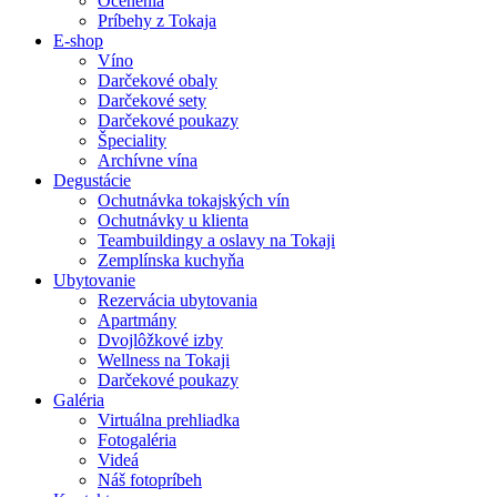
Ocenenia
Príbehy z Tokaja
E-shop
Víno
Darčekové obaly
Darčekové sety
Darčekové poukazy
Špeciality
Archívne vína
Degustácie
Ochutnávka tokajských vín
Ochutnávky u klienta
Teambuildingy a oslavy na Tokaji
Zemplínska kuchyňa
Ubytovanie
Rezervácia ubytovania
Apartmány
Dvojlôžkové izby
Wellness na Tokaji
Darčekové poukazy
Galéria
Virtuálna prehliadka
Fotogaléria
Videá
Náš fotopríbeh