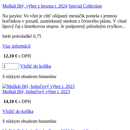
Muškát žltý, výber z hrozna r. 2024
Special Collection
Na jazyku: Vo vôni je cítiť ošúpaný mesiačik pomela s jemnou
horčinkou v pozadí, zastrieknutý medom z čerstvého plástu. V chutí
lipový čaj s limetkovou stopou. Je podporený prírodným zvyškov...
biele polosladké 0,75
Viac informácií
12,10 €
s DPH
Vložiť do košíka
S nízkym obsahom histamínu
Muškát žltý, bobuľový výber r. 2023
14,10 €
s DPH
Vložiť do košíka
S nízkym obsahom histamínu