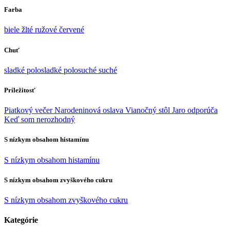
Farba
biele
žlté
ružové
červené
Chuť
sladké
polosladké
polosuché
suché
Príležitosť
Piatkový večer
Narodeninová oslava
Vianočný stôl
Jaro odporúča
Keď som nerozhodný
S nízkym obsahom histamínu
S nízkym obsahom histamínu
S nízkym obsahom zvyškového cukru
S nízkym obsahom zvyškového cukru
Kategórie