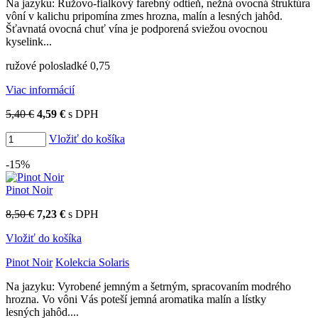
Na jazyku: Ružovo-fialkový farebný odtieň, nežná ovocná štruktúra
vôní v kalichu pripomína zmes hrozna, malín a lesných jahôd.
Šťavnatá ovocná chuť vína je podporená sviežou ovocnou
kyselink...
ružové polosladké 0,75
Viac informácií
5,40 €
4,59 €
s DPH
Vložiť do košíka
-15%
Pinot Noir
8,50 €
7,23 €
s DPH
Vložiť do košíka
Pinot Noir
Kolekcia Solaris
Na jazyku: Vyrobené jemným a šetrným, spracovaním modrého
hrozna. Vo vôni Vás poteší jemná aromatika malín a lístky
lesných jahôd....