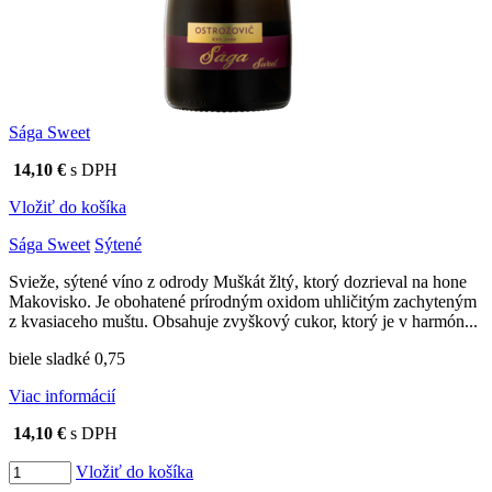
Sága Sweet
14,10 €
s DPH
Vložiť do košíka
Sága Sweet
Sýtené
Svieže, sýtené víno z odrody Muškát žltý, ktorý dozrieval na hone
Makovisko. Je obohatené prírodným oxidom uhličitým zachyteným
z kvasiaceho muštu. Obsahuje zvyškový cukor, ktorý je v harmón...
biele sladké 0,75
Viac informácií
14,10 €
s DPH
Vložiť do košíka