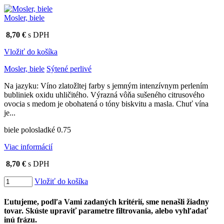
Mosler, biele
8,70 €
s DPH
Vložiť do košíka
Mosler, biele
Sýtené perlivé
Na jazyku: Víno zlatožltej farby s jemným intenzívnym perlením
bubliniek oxidu uhličitého. Výrazná vôňa sušeného citrusového
ovocia s medom je obohatená o tóny biskvitu a masla. Chuť vína
je...
biele polosladké 0.75
Viac informácií
8,70 €
s DPH
Vložiť do košíka
Ľutujeme, podľa Vami zadaných kritérií, sme nenašli žiadny
tovar. Skúste upraviť parametre filtrovania, alebo vyhľadať
inú frázu.