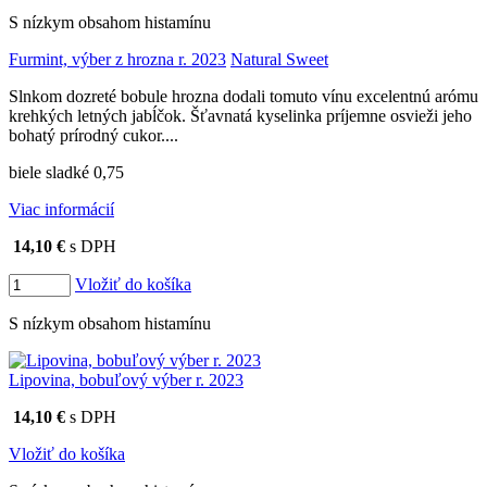
S nízkym obsahom histamínu
Furmint, výber z hrozna r. 2023
Natural Sweet
Slnkom dozreté bobule hrozna dodali tomuto vínu excelentnú arómu
krehkých letných jabĺčok. Šťavnatá kyselinka príjemne osvieži jeho
bohatý prírodný cukor....
biele sladké 0,75
Viac informácií
14,10 €
s DPH
Vložiť do košíka
S nízkym obsahom histamínu
Lipovina, bobuľový výber r. 2023
14,10 €
s DPH
Vložiť do košíka