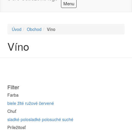
Menu
Úvod
Obchod
Víno
Víno
Filter
Farba
biele
žlté
ružové
červené
Chuť
sladké
polosladké
polosuché
suché
Príležitosť