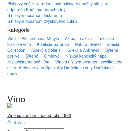
Piatkový večer
Narodeninová oslava
Vianočný stôl
Jaro
odporúča
Keď som nerozhodný
S nízkym obsahom histamínu
S nízkym obsahom zvyškového cukru
Kategórie
Víno
Akostné vína Motýle
Aktuálna akcia
Tokajské
klasické vína
Kolekcia Saturnia
Natural Sweet
Special
Collection
Kolekcia Solaris
Kolekcia Abbrevio
Sýtené
perlivé
Sýtené
Omšové
Nízkoalkoholický nápoj
Nízkohistamínové vína
Víno s nízkym obsahom zvyškového
cukru
Archívne vína
Špeciality
Darčekové sety
Darčekové
obaly
Víno
Víno so srdcom – už od roku 1990
Čítať viac
Firma Ostrožovič je najstaršou privátnou firmou na
slovenskom Tokaji.