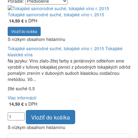
Poradie:
Vyrábame kvalitné odrodové a výberové vína. Ako prví sme
priniesli na slovenský trh sólo spracované vína z tokajských
Tokajské samorodné suché, tokajské víno r. 2015
odrôd Furmint, Lipovina a Muškát žltý reduktívnou
14,50 €
s DPH
technológiou. Hrozno spracúvame najmodernejšími
Vložiť do košíka
technológiami, vrátane riadenej fermentácie.
S nízkym obsahom histamínu
Tokajské samorodné suché, tokajské víno r. 2015
Tokajské
klasické vína
Na jazyku: Víno zlato-žltej farby s jantárovým odtieňom sme
vyrobili v tufovej tokajskej pivnici z pôvodných tokajských odrôd
pomalým zrením v dubových sudoch klasickou oxidačnou
metódou. Vô...
žlté suché 0,5
Viac informácií
14,50 €
s DPH
Vložiť do košíka
S nízkym obsahom histamínu