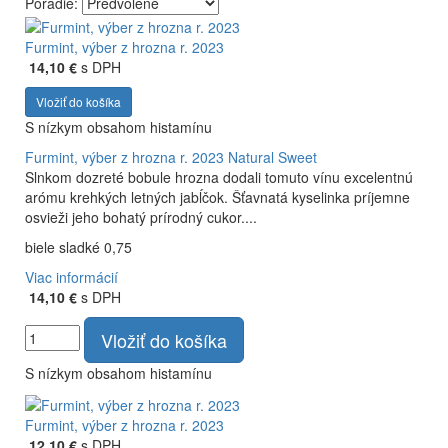
Poradie:
Vyrábame kvalitné odrodové a výberové vína. Ako prví sme
priniesli na slovenský trh sólo spracované vína z tokajských
Furmint, výber z hrozna r. 2023
odrôd Furmint, Lipovina a Muškát žltý reduktívnou
14,10 €
s DPH
technológiou. Hrozno spracúvame najmodernejšími
Vložiť do košíka
technológiami, vrátane riadenej fermentácie.
S nízkym obsahom histamínu
Furmint, výber z hrozna r. 2023
Natural Sweet
Slnkom dozreté bobule hrozna dodali tomuto vínu excelentnú
arómu krehkých letných jabĺčok. Šťavnatá kyselinka príjemne
osvieži jeho bohatý prírodný cukor....
biele sladké 0,75
Viac informácií
14,10 €
s DPH
Vložiť do košíka
S nízkym obsahom histamínu
Furmint, výber z hrozna r. 2023
12,10 €
s DPH