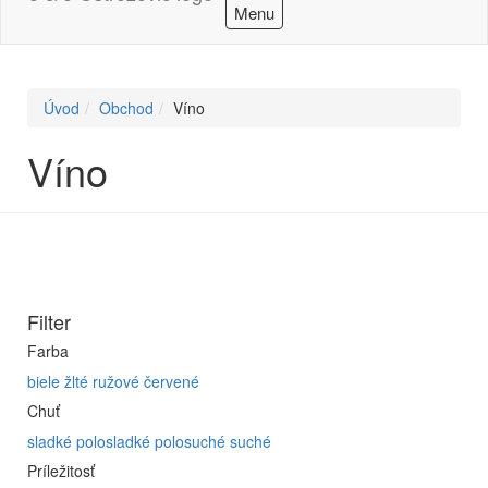
Menu
Úvod
Obchod
Víno
Víno
Filter
Farba
biele
žlté
ružové
červené
Chuť
sladké
polosladké
polosuché
suché
Príležitosť