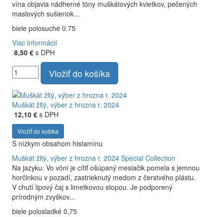
vína objavia nádherné tóny muškátových kvietkov, pečených
maslových sušienok...
biele polosuché 0.75
Viac informácií
8,50 €
s DPH
Vložiť do košíka
Muškát žltý, výber z hrozna r. 2024
12,10 €
s DPH
Vložiť do košíka
S nízkym obsahom histamínu
Muškát žltý, výber z hrozna r. 2024
Special Collection
Na jazyku: Vo vôni je cítiť ošúpaný mesiačik pomela s jemnou
horčinkou v pozadí, zastrieknutý medom z čerstvého plástu.
V chutí lipový čaj s limetkovou stopou. Je podporený
prírodným zvyškov...
biele polosladké 0,75