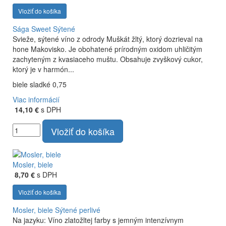
Vložiť do košíka
Sága Sweet
Sýtené
Svieže, sýtené víno z odrody Muškát žltý, ktorý dozrieval na
hone Makovisko. Je obohatené prírodným oxidom uhličitým
zachyteným z kvasiaceho muštu. Obsahuje zvyškový cukor,
ktorý je v harmón...
biele sladké 0,75
Viac informácií
14,10 €
s DPH
Vložiť do košíka
Mosler, biele
8,70 €
s DPH
Vložiť do košíka
Mosler, biele
Sýtené perlivé
Na jazyku: Víno zlatožltej farby s jemným intenzívnym