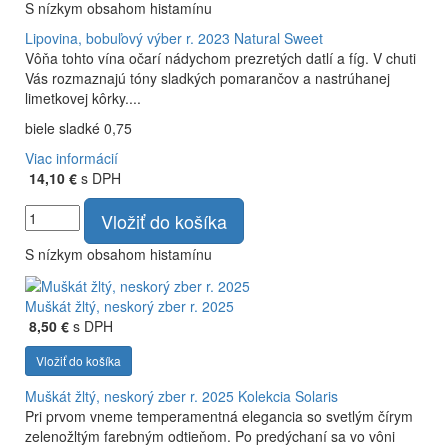
S nízkym obsahom histamínu
Lipovina, bobuľový výber r. 2023
Natural Sweet
Vôňa tohto vína očarí nádychom prezretých datlí a fíg. V chuti
Vás rozmaznajú tóny sladkých pomarančov a nastrúhanej
limetkovej kôrky....
biele sladké 0,75
Viac informácií
14,10 €
s DPH
Vložiť do košíka
S nízkym obsahom histamínu
Muškát žltý, neskorý zber r. 2025
8,50 €
s DPH
Vložiť do košíka
Muškát žltý, neskorý zber r. 2025
Kolekcia Solaris
Pri prvom vneme temperamentná elegancia so svetlým čírym
zelenožltým farebným odtieňom. Po predýchaní sa vo vôni