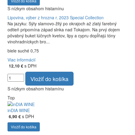
Vložiť do košíka
S nízkym obsahom histamínu
Lipovina, výber z hrozna r. 2023
Special Collection
Na jazyku: Sýty slamovo-žltý po okrajoch až zlatý farebný
odtieň pripomína západ slnka nad Tokajom. Na prvý dojem
pôvabný buket lúčnych kvetov, lipy a cypru dopĺňajú tóny
vinohradníckych bro...
biele suché 0,75
Viac informácií
12,10 €
s DPH
Vložiť do košíka
S nízkym obsahom histamínu
Top
inDIA WINE
6,90 €
s DPH
Vložiť do košíka