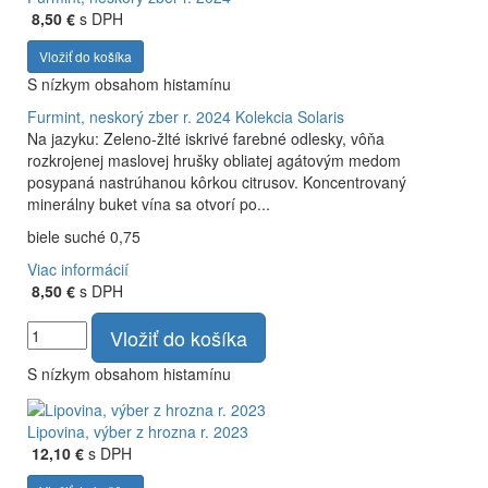
8,50 €
s DPH
Vložiť do košíka
S nízkym obsahom histamínu
Furmint, neskorý zber r. 2024
Kolekcia Solaris
Na jazyku: Zeleno-žlté iskrivé farebné odlesky, vôňa
rozkrojenej maslovej hrušky obliatej agátovým medom
posypaná nastrúhanou kôrkou citrusov. Koncentrovaný
minerálny buket vína sa otvorí po...
biele suché 0,75
Viac informácií
8,50 €
s DPH
Vložiť do košíka
S nízkym obsahom histamínu
Lipovina, výber z hrozna r. 2023
12,10 €
s DPH