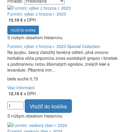
Poradie:
Vyrábame kvalitné odrodové a výberové vína. Ako prví sme
priniesli na slovenský trh sólo spracované vína z tokajských
Furmint, výber z hrozna r. 2023
odrôd Furmint, Lipovina a Muškát žltý reduktívnou
12,10 €
s DPH
technológiou. Hrozno spracúvame najmodernejšími
Vložiť do košíka
technológiami, vrátane riadenej fermentácie.
S nízkym obsahom histamínu
Furmint, výber z hrozna r. 2023
Special Collection
Na jazyku: Jasný zlatožltý farebný odtieň, plná ovocno-
herbálna vôňa pripomína zmes exotických grepov i limetiek
s podmanivou notou šťavnatých egrešov, zrelých kiwi a
levandule. Pikantná min...
biele suché 0,75
Viac informácií
12,10 €
s DPH
Vložiť do košíka
S nízkym obsahom histamínu
Furmint, neskorý zber r. 2024