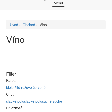
Menu
Úvod
Obchod
Víno
Víno
Filter
Farba
biele
žlté
ružové
červené
Chuť
sladké
polosladké
polosuché
suché
Príležitosť