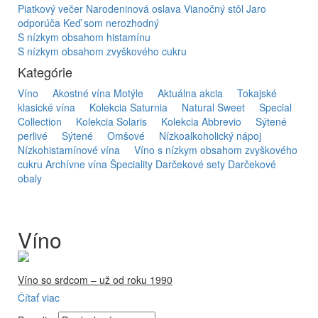
Piatkový večer
Narodeninová oslava
Vianočný stôl
Jaro
odporúča
Keď som nerozhodný
S nízkym obsahom histamínu
S nízkym obsahom zvyškového cukru
Kategórie
Víno
Akostné vína Motýle
Aktuálna akcia
Tokajské
klasické vína
Kolekcia Saturnia
Natural Sweet
Special
Collection
Kolekcia Solaris
Kolekcia Abbrevio
Sýtené
perlivé
Sýtené
Omšové
Nízkoalkoholický nápoj
Nízkohistamínové vína
Víno s nízkym obsahom zvyškového
cukru
Archívne vína
Špeciality
Darčekové sety
Darčekové
obaly
Víno
Víno so srdcom – už od roku 1990
Čítať viac
Firma Ostrožovič je najstaršou privátnou firmou na
slovenskom Tokaji.