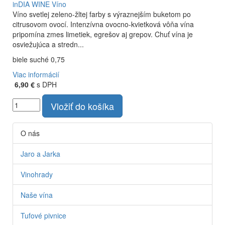
inDIA WINE
Víno
Víno svetlej zeleno-žltej farby s výraznejším buketom po
citrusovom ovocí. Intenzívna ovocno-kvietková vôňa vína
pripomína zmes limetiek, egrešov aj grepov. Chuť vína je
osviežujúca a stredn...
biele suché 0,75
Viac informácií
6,90 €
s DPH
Vložiť do košíka
O nás
Jaro a Jarka
Vinohrady
Naše vína
Tufové pivnice