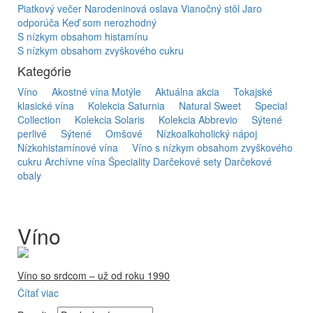
Piatkový večer
Narodeninová oslava
Vianočný stôl
Jaro
odporúča
Keď som nerozhodný
S nízkym obsahom histamínu
S nízkym obsahom zvyškového cukru
Kategórie
Víno
Akostné vína Motýle
Aktuálna akcia
Tokajské
klasické vína
Kolekcia Saturnia
Natural Sweet
Special
Collection
Kolekcia Solaris
Kolekcia Abbrevio
Sýtené
perlivé
Sýtené
Omšové
Nízkoalkoholický nápoj
Nízkohistamínové vína
Víno s nízkym obsahom zvyškového
cukru
Archívne vína
Špeciality
Darčekové sety
Darčekové
obaly
Víno
Víno so srdcom – už od roku 1990
Čítať viac
Firma Ostrožovič je najstaršou privátnou firmou na
slovenskom Tokaji.