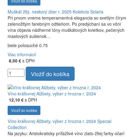
Vložiť do košíka
Muškát žltý, neskorý zber r. 2025
Kolekcia Solaris
Pri prvom vneme temperamentná elegancia so svetlým čírym
zelenožltým farebným odtieňom. Po predýchaní sa vo vôni
vína objavia nádherné tóny muškátových kvietkov, pečených
maslových sušienok...
biele polosuché 0.75
Viac informácií
8,50 €
s DPH
Vložiť do košíka
Víno kráľovnej Alžbety, výber z hrozna r. 2024
12,10 €
s DPH
Vložiť do košíka
Víno kráľovnej Alžbety, výber z hrozna r. 2024
Special
Collection
Na jazyku: Aristokraticky príťažlivé víno zlato-žltej farby očarí