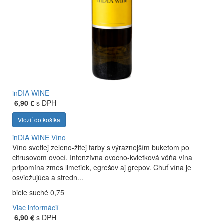
inDIA WINE
6,90 €
s DPH
Vložiť do košíka
inDIA WINE
Víno
Víno svetlej zeleno-žltej farby s výraznejším buketom po
citrusovom ovocí. Intenzívna ovocno-kvietková vôňa vína
pripomína zmes limetiek, egrešov aj grepov. Chuť vína je
osviežujúca a stredn...
biele suché 0,75
Viac informácií
6,90 €
s DPH