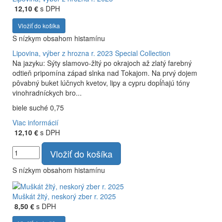
12,10 €
s DPH
Vložiť do košíka
S nízkym obsahom histamínu
Lipovina, výber z hrozna r. 2023
Special Collection
Na jazyku: Sýty slamovo-žltý po okrajoch až zlatý farebný
odtieň pripomína západ slnka nad Tokajom. Na prvý dojem
pôvabný buket lúčnych kvetov, lipy a cypru dopĺňajú tóny
vinohradníckych bro...
biele suché 0,75
Viac informácií
12,10 €
s DPH
Vložiť do košíka
S nízkym obsahom histamínu
Muškát žltý, neskorý zber r. 2025
8,50 €
s DPH