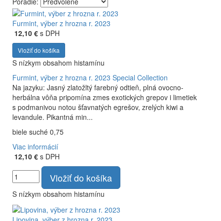
Poradie:
Vyrábame kvalitné odrodové a výberové vína. Ako prví sme
priniesli na slovenský trh sólo spracované vína z tokajských
Furmint, výber z hrozna r. 2023
odrôd Furmint, Lipovina a Muškát žltý reduktívnou
12,10 €
s DPH
technológiou. Hrozno spracúvame najmodernejšími
Vložiť do košíka
technológiami, vrátane riadenej fermentácie.
S nízkym obsahom histamínu
Furmint, výber z hrozna r. 2023
Special Collection
Na jazyku: Jasný zlatožltý farebný odtieň, plná ovocno-
herbálna vôňa pripomína zmes exotických grepov i limetiek
s podmanivou notou šťavnatých egrešov, zrelých kiwi a
levandule. Pikantná min...
biele suché 0,75
Viac informácií
12,10 €
s DPH
Vložiť do košíka
S nízkym obsahom histamínu
Lipovina, výber z hrozna r. 2023