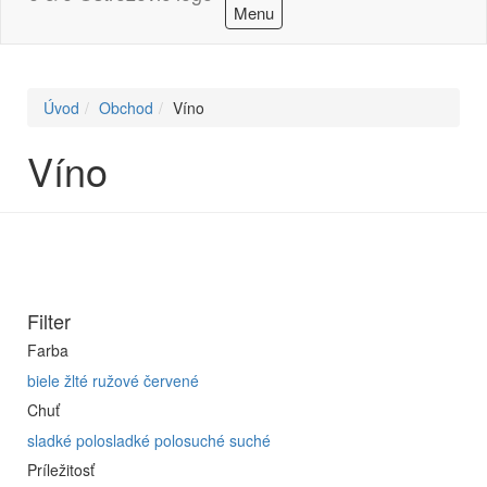
Menu
Úvod
Obchod
Víno
Víno
Filter
Farba
biele
žlté
ružové
červené
Chuť
sladké
polosladké
polosuché
suché
Príležitosť