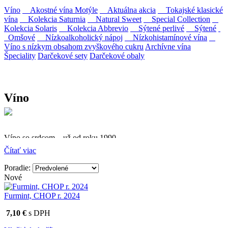
Víno
Akostné vína Motýle
Aktuálna akcia
Tokajské klasické
vína
Kolekcia Saturnia
Natural Sweet
Special Collection
Kolekcia Solaris
Kolekcia Abbrevio
Sýtené perlivé
Sýtené
Omšové
Nízkoalkoholický nápoj
Nízkohistamínové vína
Víno s nízkym obsahom zvyškového cukru
Archívne vína
Špeciality
Darčekové sety
Darčekové obaly
Víno
Víno so srdcom – už od roku 1990
Čítať viac
Firma Ostrožovič je najstaršou privátnou firmou na
slovenskom Tokaji.
Poradie:
Nové
Vyrábame kvalitné odrodové a výberové vína. Ako prví sme
priniesli na slovenský trh sólo spracované vína z tokajských odrôd
Furmint, CHOP r. 2024
Furmint, Lipovina a Muškát žltý reduktívnou technológiou. Hrozno
spracúvame najmodernejšími technológiami, vrátane riadenej
7,10 €
s DPH
fermentácie.