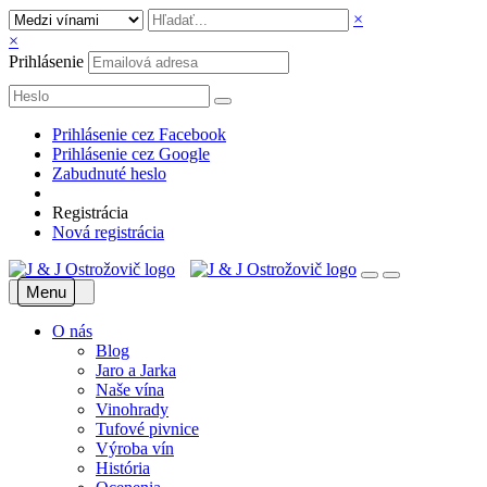
×
×
Prihlásenie
Prihlásenie cez Facebook
Prihlásenie cez Google
Zabudnuté heslo
Registrácia
Nová registrácia
Menu
O nás
Blog
Jaro a Jarka
Naše vína
Vinohrady
Tufové pivnice
Výroba vín
História