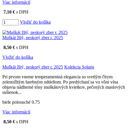
Viac informácií
7,10 €
s DPH
Vložiť do košíka
Muškát žltý, neskorý zber r. 2025
8,50 €
s DPH
Vložiť do košíka
Muškát žltý, neskorý zber r. 2025
Kolekcia Solaris
Pri prvom vneme temperamentná elegancia so svetlým čírym
zelenožltým farebným odtieňom. Po predýchaní sa vo vôni vína
objavia nádherné tóny muškátových kvietkov, pečených maslových
sušienok...
biele polosuché 0.75
Viac informácií
8,50 €
s DPH