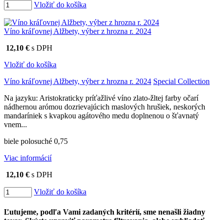
Vložiť do košíka
Víno kráľovnej Alžbety, výber z hrozna r. 2024
12,10 €
s DPH
Vložiť do košíka
Víno kráľovnej Alžbety, výber z hrozna r. 2024
Special Collection
Na jazyku: Aristokraticky príťažlivé víno zlato-žltej farby očarí
nádhernou arómou dozrievajúcich maslových hrušiek, neskorých
mandaríniek s kvapkou agátového medu doplnenou o šťavnatý
vnem...
biele polosuché 0,75
Viac informácií
12,10 €
s DPH
Vložiť do košíka
Ľutujeme, podľa Vami zadaných kritérií, sme nenašli žiadny