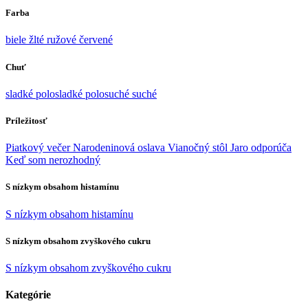
Farba
biele
žlté
ružové
červené
Chuť
sladké
polosladké
polosuché
suché
Príležitosť
Piatkový večer
Narodeninová oslava
Vianočný stôl
Jaro odporúča
Keď som nerozhodný
S nízkym obsahom histamínu
S nízkym obsahom histamínu
S nízkym obsahom zvyškového cukru
S nízkym obsahom zvyškového cukru
Kategórie