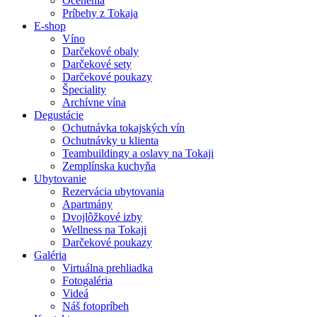
Ocenenia
Príbehy z Tokaja
E-shop
Víno
Darčekové obaly
Darčekové sety
Darčekové poukazy
Špeciality
Archívne vína
Degustácie
Ochutnávka tokajských vín
Ochutnávky u klienta
Teambuildingy a oslavy na Tokaji
Zemplínska kuchyňa
Ubytovanie
Rezervácia ubytovania
Apartmány
Dvojlôžkové izby
Wellness na Tokaji
Darčekové poukazy
Galéria
Virtuálna prehliadka
Fotogaléria
Videá
Náš fotopríbeh