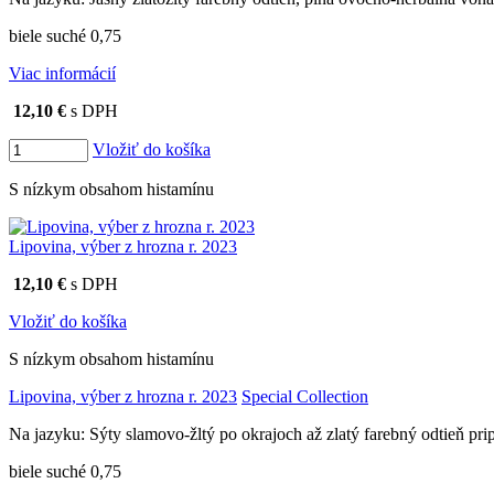
biele suché 0,75
Viac informácií
12,10 €
s DPH
Vložiť do košíka
S nízkym obsahom histamínu
Lipovina, výber z hrozna r. 2023
12,10 €
s DPH
Vložiť do košíka
S nízkym obsahom histamínu
Lipovina, výber z hrozna r. 2023
Special Collection
Na jazyku: Sýty slamovo-žltý po okrajoch až zlatý farebný odtieň p
biele suché 0,75