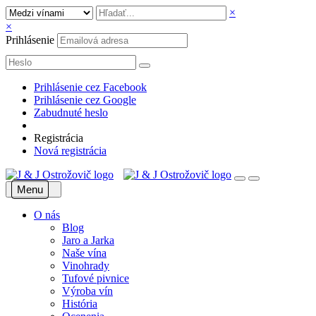
×
×
Prihlásenie
Prihlásenie cez Facebook
Prihlásenie cez Google
Zabudnuté heslo
Registrácia
Nová registrácia
Menu
O nás
Blog
Jaro a Jarka
Naše vína
Vinohrady
Tufové pivnice
Výroba vín
História