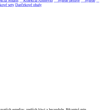
ia Solaris
Kolekcia Abbrevio
Sýtené perlivé
Sýtené
kové sety
Darčekové obaly
ipovina a Muškát žltý reduktívnou technológiou. Hrozno spracúvame
natých egrešov, zrelých kiwi a levandule. Pikantná min...