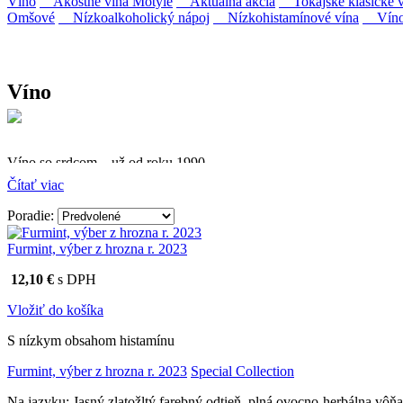
Víno
Akostné vína Motýle
Aktuálna akcia
Tokajské klasické v
Omšové
Nízkoalkoholický nápoj
Nízkohistamínové vína
Víno 
Víno
Víno so srdcom – už od roku 1990
Čítať viac
Firma Ostrožovič je najstaršou privátnou firmou na slovenskom 
Poradie:
Vyrábame kvalitné odrodové a výberové vína. Ako prví sme priniesli
najmodernejšími technológiami, vrátane riadenej fermentácie.
Furmint, výber z hrozna r. 2023
12,10 €
s DPH
Vložiť do košíka
S nízkym obsahom histamínu
Furmint, výber z hrozna r. 2023
Special Collection
Na jazyku: Jasný zlatožltý farebný odtieň, plná ovocno-herbálna vôň