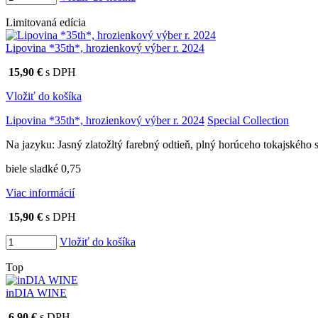
Limitovaná edícia
Lipovina *35th*, hrozienkový výber r. 2024
15,90 €
s DPH
Vložiť do košíka
Lipovina *35th*, hrozienkový výber r. 2024
Special Collection
Na jazyku: Jasný zlatožltý farebný odtieň, plný horúceho tokajského 
biele sladké 0,75
Viac informácií
15,90 €
s DPH
Vložiť do košíka
Top
inDIA WINE
6,90 €
s DPH