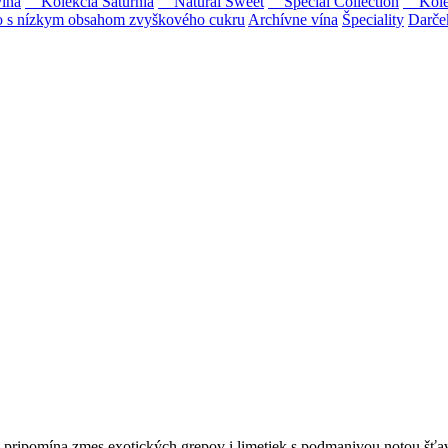
ína
Kolekcia Saturnia
Natural Sweet
Special Collection
Kolekc
s nízkym obsahom zvyškového cukru
Archívne vína
Špeciality
Darče
Tokaji.
 na slovenský trh sólo spracované vína z tokajských odrôd Furmint, L
a pripomína zmes exotických grepov i limetiek s podmanivou notou šťav