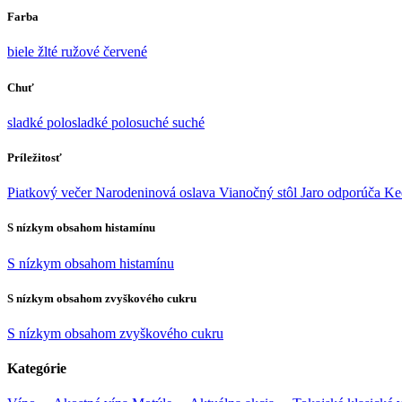
Farba
biele
žlté
ružové
červené
Chuť
sladké
polosladké
polosuché
suché
Príležitosť
Piatkový večer
Narodeninová oslava
Vianočný stôl
Jaro odporúča
Ke
S nízkym obsahom histamínu
S nízkym obsahom histamínu
S nízkym obsahom zvyškového cukru
S nízkym obsahom zvyškového cukru
Kategórie