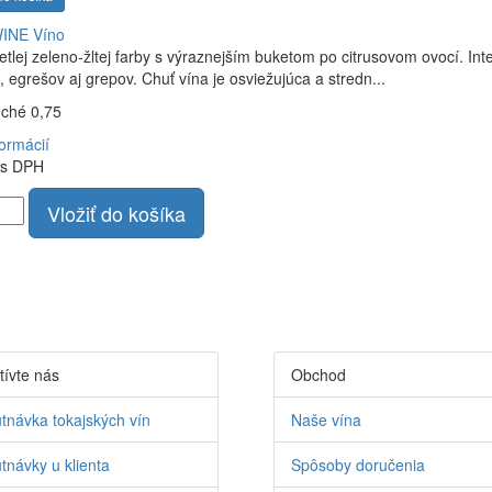
WINE
Víno
etlej zeleno-žltej farby s výraznejším buketom po citrusovom ovocí. I
k, egrešov aj grepov. Chuť vína je osviežujúca a stredn...
uché 0,75
formácií
s DPH
Vložiť do košíka
tívte nás
Obchod
tnávka tokajských vín
Naše vína
tnávky u klienta
Spôsoby doručenia