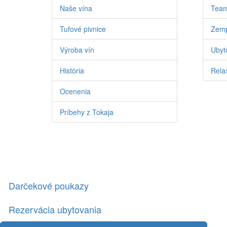
Naše vína
Team
Tufové pivnice
Zemp
Výroba vín
Ubyto
História
Relax
Ocenenia
Príbehy z Tokaja
Darčekové poukazy
Rezervácia ubytovania