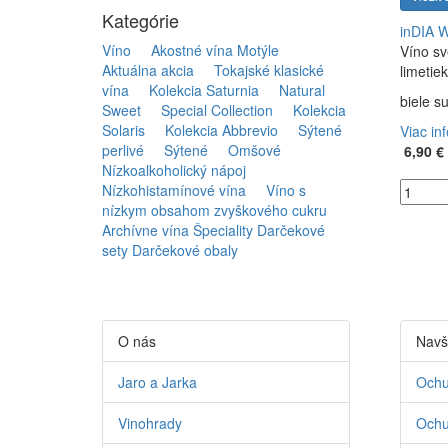
Kategórie
inDIA 
Víno
Akostné vína Motýle
Víno sv
Aktuálna akcia
Tokajské klasické
limetie
vína
Kolekcia Saturnia
Natural
biele s
Sweet
Special Collection
Kolekcia
Solaris
Kolekcia Abbrevio
Sýtené
Viac in
perlivé
Sýtené
Omšové
6,90 €
Nízkoalkoholický nápoj
Nízkohistamínové vína
Víno s
nízkym obsahom zvyškového cukru
Archívne vína
Špeciality
Darčekové
sety
Darčekové obaly
O nás
Navš
Jaro a Jarka
Ochu
Vinohrady
Ochu