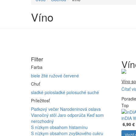
Víno
Filter
Vín
Farba
biele
žlté
ružové
červené
Víno so
Chuť
Čítať vi
Firma 
sladké
polosladké
polosuché
suché
Poradi
Vyrábam
Príležitosť
Top
Furmint
Piatkový večer
Narodeninová oslava
ferment
Vianočný stôl
Jaro odporúča
Keď som
inDIA 
nerozhodný
6,90 €
S nízkym obsahom histamínu
S nízkym obsahom zvyškového cukru
Vložiť 