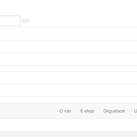
O nás
E-shop
Degustácie
U