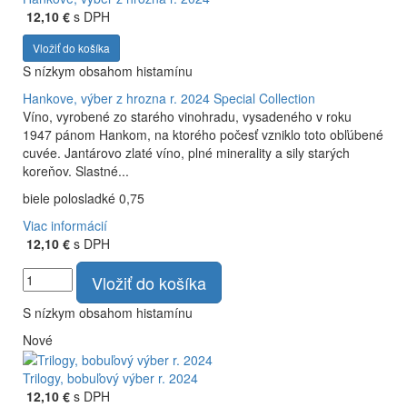
12,10 €
s DPH
Vložiť do košíka
S nízkym obsahom histamínu
Hankove, výber z hrozna r. 2024
Special Collection
Víno, vyrobené zo starého vinohradu, vysadeného v roku
1947 pánom Hankom, na ktorého počesť vzniklo toto obľúbené
cuvée. Jantárovo zlaté víno, plné minerality a sily starých
koreňov. Slastné...
biele polosladké 0,75
Viac informácií
12,10 €
s DPH
Vložiť do košíka
S nízkym obsahom histamínu
Nové
Trilogy, bobuľový výber r. 2024
12,10 €
s DPH