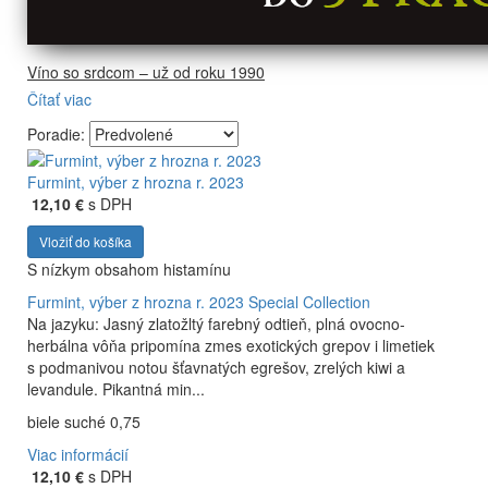
Víno so srdcom – už od roku 1990
Čítať viac
Firma Ostrožovič je najstaršou privátnou firmou na
slovenskom Tokaji.
Poradie:
Vyrábame kvalitné odrodové a výberové vína. Ako prví sme
priniesli na slovenský trh sólo spracované vína z tokajských
Furmint, výber z hrozna r. 2023
odrôd Furmint, Lipovina a Muškát žltý reduktívnou
12,10 €
s DPH
technológiou. Hrozno spracúvame najmodernejšími
Vložiť do košíka
technológiami, vrátane riadenej fermentácie.
S nízkym obsahom histamínu
Furmint, výber z hrozna r. 2023
Special Collection
Na jazyku: Jasný zlatožltý farebný odtieň, plná ovocno-
herbálna vôňa pripomína zmes exotických grepov i limetiek
s podmanivou notou šťavnatých egrešov, zrelých kiwi a
levandule. Pikantná min...
biele suché 0,75
Viac informácií
12,10 €
s DPH