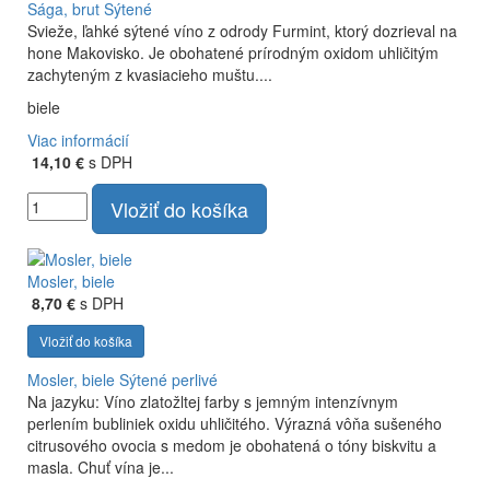
Sága, brut
Sýtené
Svieže, ľahké sýtené víno z odrody Furmint, ktorý dozrieval na
hone Makovisko. Je obohatené prírodným oxidom uhličitým
zachyteným z kvasiacieho muš­tu....
biele
Viac informácií
14,10 €
s DPH
Vložiť do košíka
Mosler, biele
8,70 €
s DPH
Vložiť do košíka
Mosler, biele
Sýtené perlivé
Na jazyku: Víno zlatožltej farby s jemným intenzívnym
perlením bubliniek oxidu uhličitého. Výrazná vôňa sušeného
citrusového ovocia s medom je obohatená o tóny biskvitu a
masla. Chuť vína je...