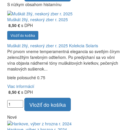
S nízkym obsahom histamínu
Muškát žltý, neskorý zber r. 2025
8,50 €
s DPH
Vložiť do košíka
Muškát žltý, neskorý zber r. 2025
Kolekcia Solaris
Pri prvom vneme temperamentná elegancia so svetlým čírym
zelenožltým farebným odtieňom. Po predýchaní sa vo vôni
vína objavia nádherné tóny muškátových kvietkov, pečených
maslových sušienok...
biele polosuché 0.75
Viac informácií
8,50 €
s DPH
Vložiť do košíka
Nové
Hankove, výber z hrozna r. 2024