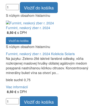
Vložiť do košíka
S nízkym obsahom histamínu
Furmint, neskorý zber r. 2024
8,50 €
s DPH
Vložiť do košíka
S nízkym obsahom histamínu
Furmint, neskorý zber r. 2024
Kolekcia Solaris
Na jazyku: Zeleno-žlté iskrivé farebné odlesky, vôňa
rozkrojenej maslovej hrušky obliatej agátovým medom
posypaná nastrúhanou kôrkou citrusov. Koncentrovaný
minerálny buket vína sa otvorí po...
biele suché 0,75
Viac informácií
8,50 €
s DPH
Vložiť do košíka