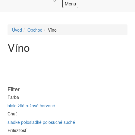
Menu
Úvod
Obchod
Víno
Víno
Filter
Farba
biele
žlté
ružové
červené
Chuť
sladké
polosladké
polosuché
suché
Príležitosť