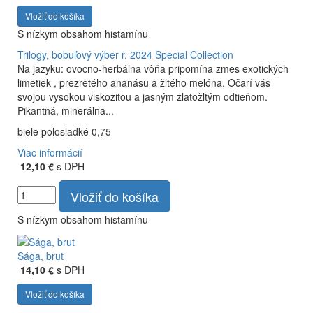
Vložiť do košíka
S nízkym obsahom histamínu
Trilogy, bobuľový výber r. 2024
Special Collection
Na jazyku: ovocno-herbálna vôňa pripomína zmes exotických
limetiek , prezretého ananásu a žltého melóna. Očarí vás
svojou vysokou viskozitou a jasným zlatožltým odtieňom.
Pikantná, minerálna...
biele polosladké 0,75
Viac informácií
12,10 €
s DPH
Vložiť do košíka
S nízkym obsahom histamínu
Sága, brut
14,10 €
s DPH
Vložiť do košíka