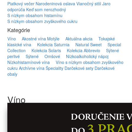
Piatkový večer
Narodeninová oslava
Vianočný stôl
Jaro
odporúča
Keď som nerozhodný
S nízkym obsahom histamínu
S nízkym obsahom zvyškového cukru
Kategórie
Víno
Akostné vína Motýle
Aktuálna akcia
Tokajské
klasické vína
Kolekcia Saturnia
Natural Sweet
Special
Collection
Kolekcia Solaris
Kolekcia Abbrevio
Sýtené
perlivé
Sýtené
Omšové
Nízkoalkoholický nápoj
Nízkohistamínové vína
Víno s nízkym obsahom zvyškového
cukru
Archívne vína
Špeciality
Darčekové sety
Darčekové
obaly
Víno